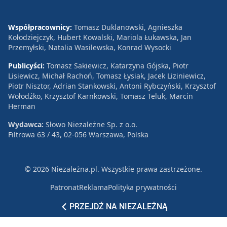
Współpracownicy:
Tomasz Duklanowski, Agnieszka
Kołodziejczyk, Hubert Kowalski, Mariola Łukawska, Jan
Przemyłski, Natalia Wasilewska, Konrad Wysocki
Publicyści:
Tomasz Sakiewicz, Katarzyna Gójska, Piotr
Lisiewicz, Michał Rachoń, Tomasz Łysiak, Jacek Liziniewicz,
Piotr Nisztor, Adrian Stankowski, Antoni Rybczyński, Krzysztof
Wołodźko, Krzysztof Karnkowski, Tomasz Teluk, Marcin
Herman
Wydawca:
Słowo Niezależne Sp. z o.o.
Filtrowa 63 / 43, 02-056 Warszawa, Polska
© 2026 Niezależna.pl. Wszystkie prawa zastrzeżone.
Patronat
Reklama
Polityka prywatności
PRZEJDŹ NA NIEZALEŻNĄ