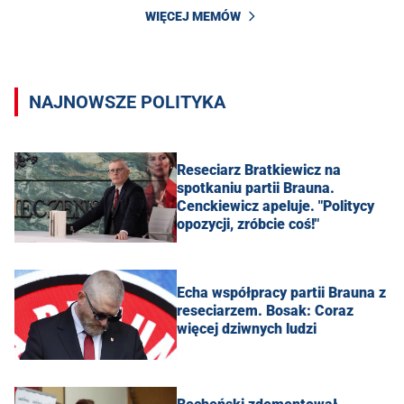
WIĘCEJ MEMÓW
NAJNOWSZE POLITYKA
Reseciarz Bratkiewicz na
spotkaniu partii Brauna.
Cenckiewicz apeluje. "Politycy
opozycji, zróbcie coś!"
Echa współpracy partii Brauna z
reseciarzem. Bosak: Coraz
więcej dziwnych ludzi