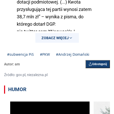
dotacji podmiotowej. (...) Kwota
przysługująca tej partii wynosi zatem
38,7 mln zł” – wynika z pisma, do
którego dotarł DGP.
pic.twitter.com/tNeswoaYeJ
ZOBACZ WIĘCEJ
— Marek Mikołajczyk (@mikolajczykm)
December 30, 2024
#subwencja PiS
#PKW
#Andrzej Domański
Autor:
am
Udostępnij
Źródło: gov.pl, niezalezna.pl
HUMOR