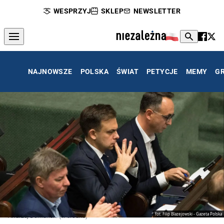
WESPRZYJ
SKLEP
NEWSLETTER
NAJNOWSZE
POLSKA
ŚWIAT
PETYCJE
MEMY
G
fot. Filip Blazejowski - Gazeta Polska
Andrzej Domański (w środku)