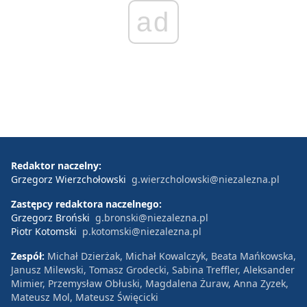
ad
Redaktor naczelny:
Grzegorz Wierzchołowski
g.wierzcholowski@niezalezna.pl
Zastępcy redaktora naczelnego:
Grzegorz Broński
g.bronski@niezalezna.pl
Piotr Kotomski
p.kotomski@niezalezna.pl
Zespół:
Michał Dzierżak, Michał Kowalczyk, Beata Mańkowska,
Janusz Milewski, Tomasz Grodecki, Sabina Treffler, Aleksander
Mimier, Przemysław Obłuski, Magdalena Żuraw, Anna Zyzek,
Mateusz Mol, Mateusz Święcicki