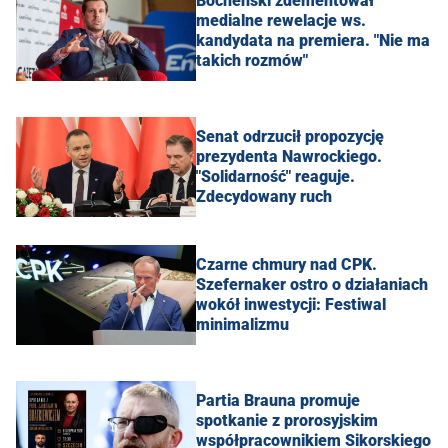
Bocheński zdementował
medialne rewelacje ws.
kandydata na premiera. "Nie ma
takich rozmów"
Senat odrzucił propozycję
prezydenta Nawrockiego.
"Solidarność" reaguje.
Zdecydowany ruch
Czarne chmury nad CPK.
Szefernaker ostro o działaniach
wokół inwestycji: Festiwal
minimalizmu
Partia Brauna promuje
spotkanie z prorosyjskim
współpracownikiem Sikorskiego