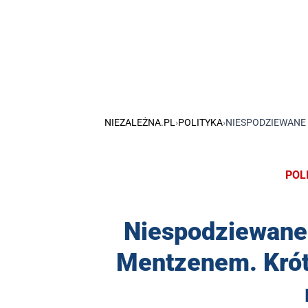
NIEZALEŻNA.PL
›
POLITYKA
›
NIESPODZIEWANE
POL
Niespodziewane
Mentzenem. Krót