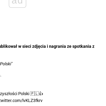
ad
likował w sieci zdjęcia i nagrania ze spotkania z
Polski"
.
yszłości Polski 🇵🇱👍
.twitter.com/lvKLZ3fkrv