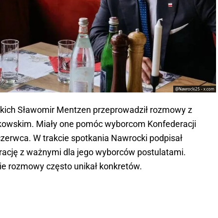
@Nawrocki25 - x.com
ckich Sławomir Mentzen przeprowadził rozmowy z
kowskim. Miały one pomóc wyborcom Konfederacji
czerwca. W trakcie spotkania Nawrocki podpisał
ację z ważnymi dla jego wyborców postulatami.
kcie rozmowy często unikał konkretów.