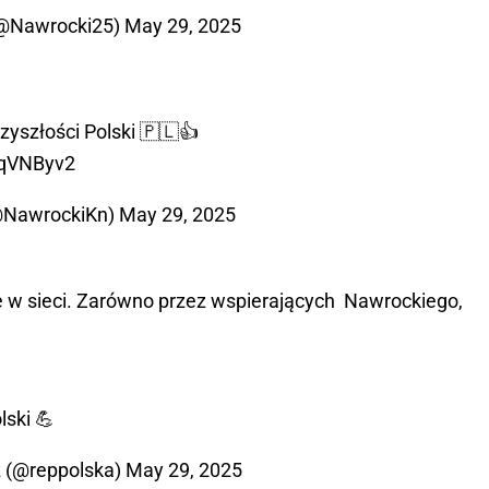
(@Nawrocki25)
May 29, 2025
yszłości Polski 🇵🇱👍
xqVNByv2
(@NawrockiKn)
May 29, 2025
 w sieci. Zarówno przez wspierających Nawrockiego,
lski 💪
z (@reppolska)
May 29, 2025