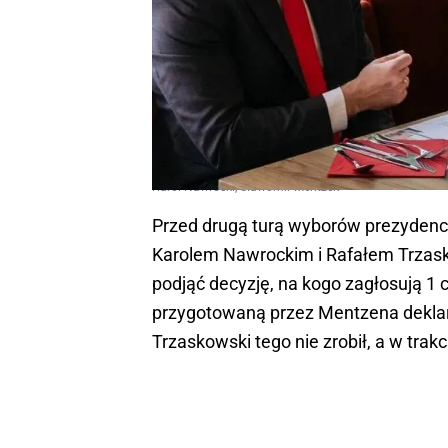
Karol Nawrocki, Sławomir Mentzen
Przed drugą turą wyborów prezyden
Karolem Nawrockim i Rafałem Trzas
podjąć decyzję, na kogo zagłosują 1 
przygotowaną przez Mentzena deklar
Trzaskowski tego nie zrobił, a w tra