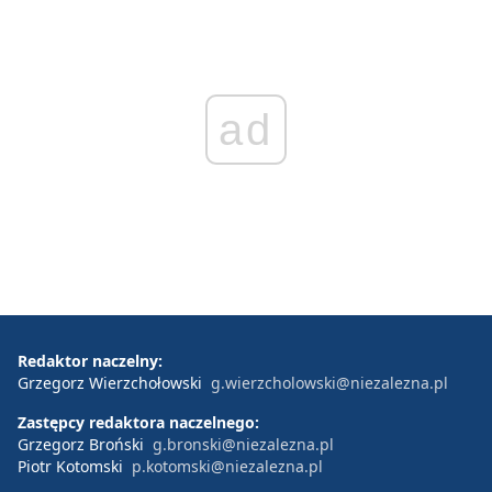
ad
Redaktor naczelny:
Grzegorz Wierzchołowski
g.wierzcholowski@niezalezna.pl
Zastępcy redaktora naczelnego:
Grzegorz Broński
g.bronski@niezalezna.pl
Piotr Kotomski
p.kotomski@niezalezna.pl