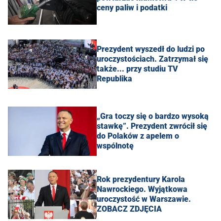
ceny paliw i podatki
Prezydent wyszedł do ludzi po
uroczystościach. Zatrzymał się
także... przy studiu TV
Republika
„Gra toczy się o bardzo wysoką
stawkę”. Prezydent zwrócił się
do Polaków z apelem o
wspólnotę
Rok prezydentury Karola
Nawrockiego. Wyjątkowa
uroczystość w Warszawie.
ZOBACZ ZDJĘCIA