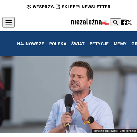
WESPRZYJ
SKLEP
NEWSLETTER
NAJNOWSZE
POLSKA
ŚWIAT
PETYCJE
MEMY
G
Tomasz Jędrzejowsko - Gazeta Polska
Rafał Trzaskowski