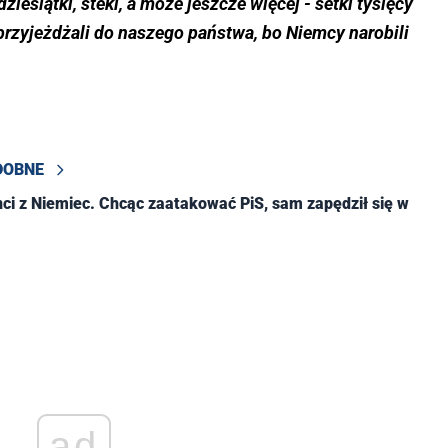
ziesiątki, steki, a może jeszcze więcej - setki tysięcy
przyjeżdżali do naszego państwa, bo Niemcy narobili
DOBNE
nci z Niemiec. Chcąc zaatakować PiS, sam zapędził się w
ad