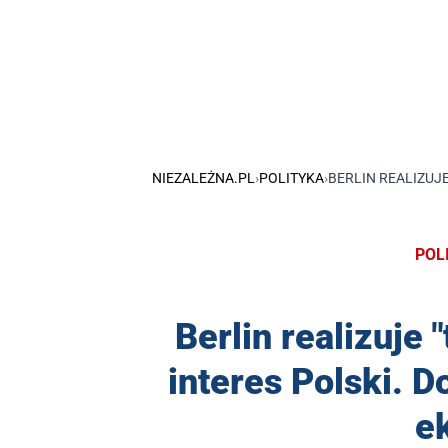
NIEZALEŻNA.PL
›
POLITYKA
›
BERLIN REALIZUJ
POL
Berlin realizuje 
interes Polski. 
e