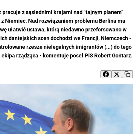
z pracuje z sąsiednimi krajami nad "tajnym planem"
 z Niemiec. Nad rozwiązaniem problemu Berlina ma
rawę ułatwić ustawa, którą niedawno przeforsowano w
ich dantejskich scen dochodzi we Francji, Niemczech -
ntrolowane rzesze nielegalnych imigrantów (...) do tego
 ekipa rządząca - komentuje poseł PiS Robert Gontarz.