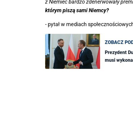
z Niemiec bardzo zdenerwowały premi
którym piszą sami Niemcy?
- pytał w mediach społecznościowyc
ZOBACZ PO
Prezydent Du
musi wykonać