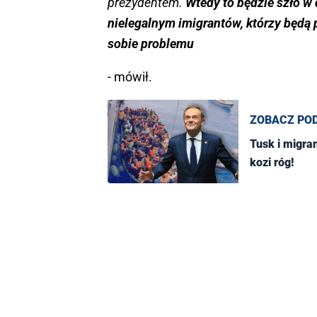
prezydentem.
Wtedy to będzie szło w d
nielegalnym imigrantów, którzy będą 
sobie problemu
- mówił.
ZOBACZ PO
Tusk i migra
kozi róg!