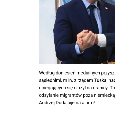
Jak Trzaskowski i Tusk szkodzili Polsce
Według doniesień medialnych przyszły
sąsiednimi, m in. z rządem Tuska, n
ubiegających się o azyl na granicy. T
odsyłanie migrantów poza niemiecką 
Andrzej Duda bije na alarm!