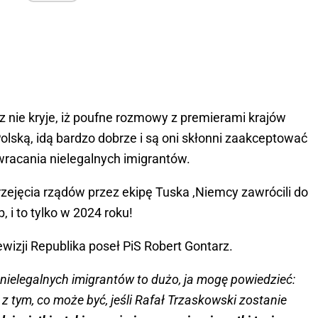
rz nie kryje, iż poufne rozmowy z premierami krajów
lską, idą bardzo dobrze i są oni skłonni zaakceptować
wracania nielegalnych imigrantów.
ejęcia rządów przez ekipę Tuska ,Niemcy zawrócili do
, i to tylko w 2024 roku!
izji Republika poseł PiS Robert Gontarz.
y nielegalnych imigrantów to dużo, ja mogę powiedzieć:
z tym, co może być, jeśli Rafał Trzaskowski zostanie