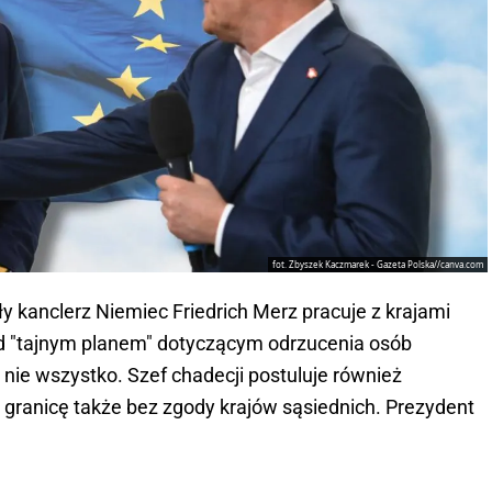
fot. Zbyszek Kaczmarek - Gazeta Polska//canva.com
 kanclerz Niemiec Friedrich Merz pracuje z krajami
ad "tajnym planem" dotyczącym odrzucenia osób
o nie wszystko. Szef chadecji postuluje również
granicę także bez zgody krajów sąsiednich. Prezydent