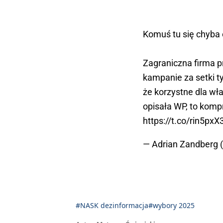
Komuś tu się chyba 
Zagraniczna firma p
kampanie za setki ty
że korzystne dla wład
opisała WP, to kom
https://t.co/rin5pxX
— Adrian Zandber
#NASK dezinformacja
#wybory 2025