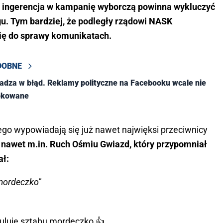
ka ingerencja w kampanię wyborczą powinna wykluczyć
u. Tym bardziej, że podległy rządowi NASK
ię do sprawy komunikatach.
DOBNE
dza w błąd. Reklamy polityczne na Facebooku wcale nie
lokowane
go wypowiadają się już nawet najwięksi przeciwnicy
 nawet m.in. Ruch Ośmiu Gwiazd, który przypomniał
ał:
 mordeczko"
uluję sztabu mordeczko 👍