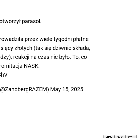
otworzył parasol.
rowadziła przez wiele tygodni płatne
sięcy złotych (tak się dziwnie składa,
zy), reakcji na czas nie było. To, co
promitacja NASK.
3hV
g (@ZandbergRAZEM)
May 15, 2025