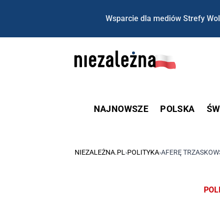
Wsparcie dla mediów Strefy Wol
NAJNOWSZE
POLSKA
ŚW
NIEZALEŻNA.PL
›
POLITYKA
›
AFERĘ TRZASKOWS
POL