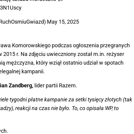
2k3N1Uscy
@RuchOsmiuGwiazd)
May 15, 2025
isława Komorowskiego podczas ogłoszenia przegranych
2015 r. Na zdjęciu uwieczniony został m.in. reżyser
nią mężczyzna, który wziął ostatnio udział w spotach
legalnej kampanii.
ian Zandberg,
lider partii Razem.
ele tygodni płatne kampanie za setki tysięcy złotych (tak
adzy), reakcji na czas nie było. To, co opisała WP, to
ych.