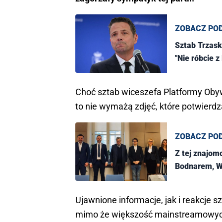
ZOBACZ PO
Sztab Trzask
"Nie róbcie z 
Choć sztab wiceszefa Platformy Obyw
to nie wymażą zdjęć, które potwierdza
ZOBACZ PO
Z tej znajomo
Bodnarem, W
Ujawnione informacje, jak i reakcje s
mimo że większość mainstreamowych