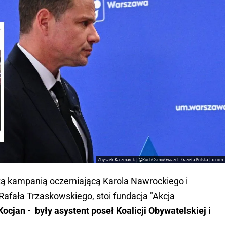
Zbyszek Kaczmarek | @RuchOsmiuGwiazd - Gazeta Polska | x.com
ką kampanią oczerniającą Karola Nawrockiego i
afała Trzaskowskiego, stoi fundacja "Akcja
ocjan - były asystent poseł Koalicji Obywatelskiej i