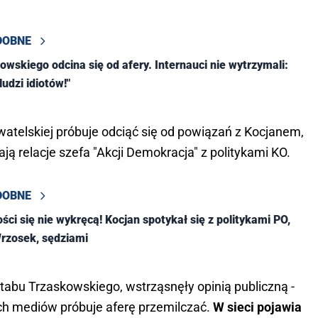
DOBNE
owskiego odcina się od afery. Internauci nie wytrzymali:
ludzi idiotów!"
atelskiej próbuje odciąć się od powiązań z Kocjanem,
ją relacje szefa "Akcji Demokracja" z politykami KO.
DOBNE
ści się nie wykręcą! Kocjan spotykał się z politykami PO,
rzosek, sędziami
ztabu Trzaskowskiego, wstrząsnęły opinią publiczną -
 mediów próbuje aferę przemilczać.
W sieci pojawia