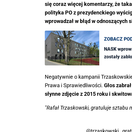
się coraz więcej komentarzy, że ta
polityka PO z prezydenckiego wyścig
wprowadzał w błąd w odnoszących s
ZOBACZ PO
NASK wprowa
zostały zab
Negatywnie o kampanii Trzaskowskie
Prawa i Sprawiedliwości.
Głos zabrał
słynne zdjęcie z 2015 roku i skwitow
"Rafał Trzaskowski, gratuluje sztabu
.
@trzaskowski_
grat