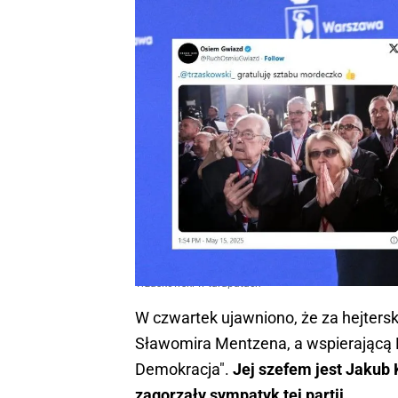
Trzaskowski w tarapatach
W czwartek ujawniono, że za hejters
Sławomira Mentzena, a wspierającą R
Demokracja".
Jej szefem jest Jakub K
zagorzały sympatyk tej partii.