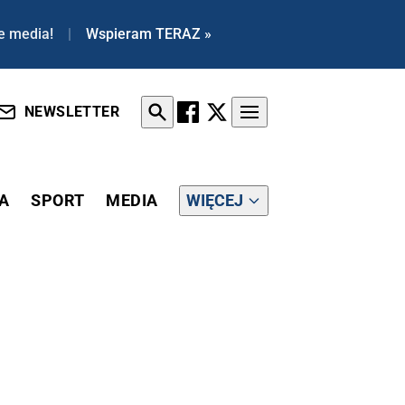
e media!
|
Wspieram TERAZ »
NEWSLETTER
A
SPORT
MEDIA
WIĘCEJ
, MORDECZKO" - KPIĄ