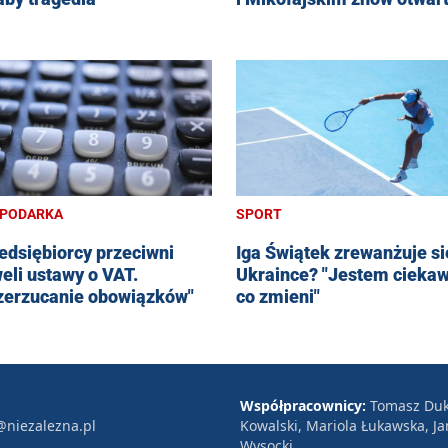
PODARKA
SPORT
edsiębiorcy przeciwni
Iga Świątek zrewanżuje si
eli ustawy o VAT.
Ukraince? "Jestem ciekaw
zerzucanie obowiązków"
co zmieni"
Współpracownicy:
Tomasz Duk
@niezalezna.pl
Kowalski, Mariola Łukawska, Ja
Wysocki