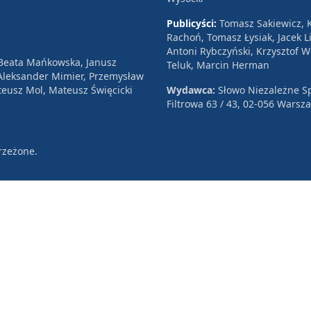
Publicyści:
Tomasz Sakiewicz, K
Rachoń, Tomasz Łysiak, Jacek Li
Antoni Rybczyński, Krzysztof 
 Beata Mańkowska, Janusz
Teluk, Marcin Herman
, Aleksander Mimier, Przemysław
eusz Mol, Mateusz Święcicki
Wydawca:
Słowo Niezależne Sp
Filtrowa 63 / 43, 02-056 Warsz
rzeżone.