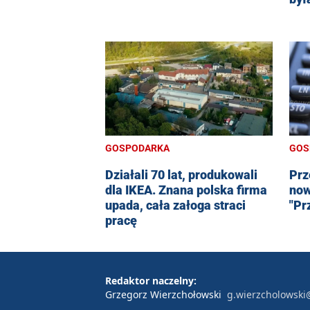
GOSPODARKA
GOS
Działali 70 lat, produkowali
Prz
dla IKEA. Znana polska firma
now
upada, cała załoga straci
"Pr
pracę
Redaktor naczelny:
Grzegorz Wierzchołowski
g.wierzcholowski