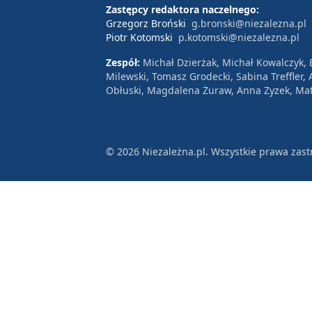
Zastępcy redaktora naczelnego:
Grzegorz Broński
g.bronski@niezalezna.pl
Piotr Kotomski
p.kotomski@niezalezna.pl
Zespół:
Michał Dzierżak, Michał Kowalczyk,
Milewski, Tomasz Grodecki, Sabina Treffler
Obłuski, Magdalena Żuraw, Anna Zyzek, Mat
© 2026 Niezależna.pl. Wszystkie prawa zast