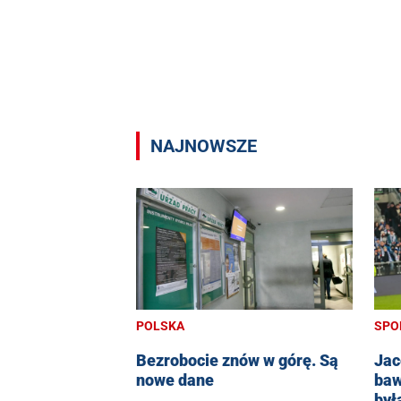
NAJNOWSZE
SPO
POLSKA
Jac
Bezrobocie znów w górę. Są
baw
nowe dane
był