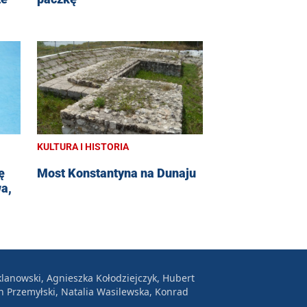
KULTURA I HISTORIA
ę
Most Konstantyna na Dunaju
a,
lanowski, Agnieszka Kołodziejczyk, Hubert
n Przemyłski, Natalia Wasilewska, Konrad