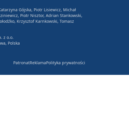
atarzyna Gójska, Piotr Lisiewicz, Michał
ziniewicz, Piotr Nisztor, Adrian Stankowski,
Wołodźko, Krzysztof Karnkowski, Tomasz
. z o.o.
awa, Polska
Patronat
Reklama
Polityka prywatności