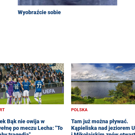
Wyobraźcie sobie
RT
POLSKA
ek Bąk nie owija w
Tam już można pływać.
ełnę po meczu Lecha: "To
Kąpieliska nad jeziorem U
aby tragedia"
i Mikołajskim znów otwar