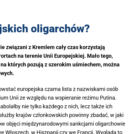
yjskich oligarchów?
ie związani z Kremlem cały czas korzystają
rtach na terenie Unii Europejskiej. Mało tego,
ia, na których pozują z szerokim uśmiechem, można
owych.
owstać europejska czarna lista z nazwiskami osób
ium Unii ze względu na wspieranie reżimu Putina.
olałby nie tylko każdego z nich, lecz także ich
 służby krajów członkowskich powinny zbadać, w jaki
w objęci międzynarodowymi sankcjami oligarchowie
e Włoszech, w Hiszpanii czy we Francji. Wygląda to