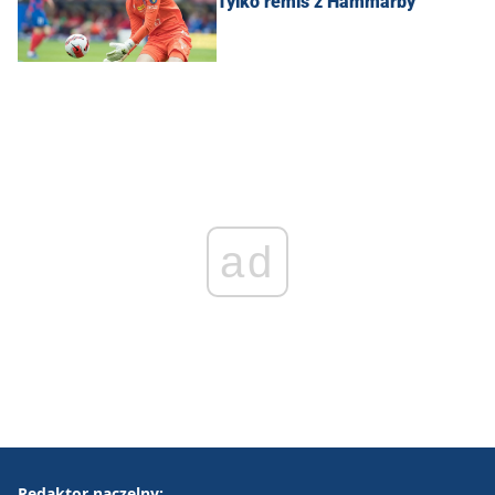
Tylko remis z Hammarby
ad
Redaktor naczelny: