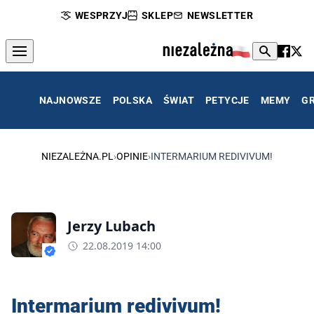
WESPRZYJ
SKLEP
NEWSLETTER
NAJNOWSZE
POLSKA
ŚWIAT
PETYCJE
MEMY
G
NIEZALEŻNA.PL
›
OPINIE
›
INTERMARIUM REDIVIVUM!
Jerzy Lubach
22.08.2019 14:00
Intermarium redivivum!