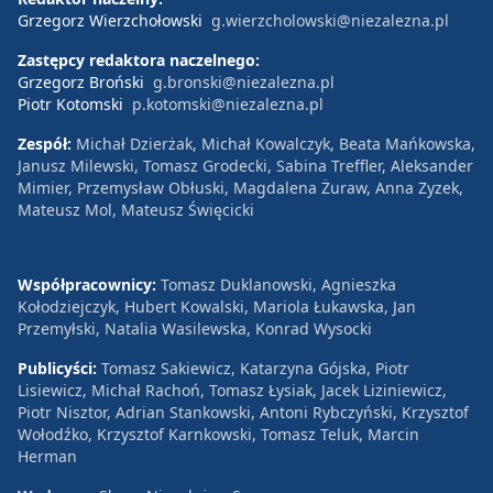
Grzegorz Wierzchołowski
g.wierzcholowski@niezalezna.pl
Zastępcy redaktora naczelnego:
Grzegorz Broński
g.bronski@niezalezna.pl
Piotr Kotomski
p.kotomski@niezalezna.pl
Zespół:
Michał Dzierżak, Michał Kowalczyk, Beata Mańkowska,
Janusz Milewski, Tomasz Grodecki, Sabina Treffler, Aleksander
Mimier, Przemysław Obłuski, Magdalena Żuraw, Anna Zyzek,
Mateusz Mol, Mateusz Święcicki
Współpracownicy:
Tomasz Duklanowski, Agnieszka
Kołodziejczyk, Hubert Kowalski, Mariola Łukawska, Jan
Przemyłski, Natalia Wasilewska, Konrad Wysocki
Publicyści:
Tomasz Sakiewicz, Katarzyna Gójska, Piotr
Lisiewicz, Michał Rachoń, Tomasz Łysiak, Jacek Liziniewicz,
Piotr Nisztor, Adrian Stankowski, Antoni Rybczyński, Krzysztof
Wołodźko, Krzysztof Karnkowski, Tomasz Teluk, Marcin
Herman