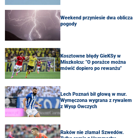
Weekend przyniesie dwa oblicza
pogody
Kosztowne błędy GieKSy w
Miszkolcu: "O porażce można
mówić dopiero po rewanżu"
Lech Poznań bił głową w mur.
Wymęczona wygrana z rywalem
z Wysp Owczych
Raków nie złamał Szwedów.