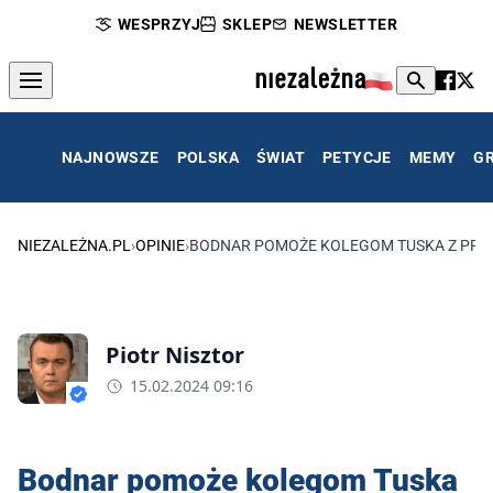
WESPRZYJ
SKLEP
NEWSLETTER
NAJNOWSZE
POLSKA
ŚWIAT
PETYCJE
MEMY
G
NIEZALEŻNA.PL
›
OPINIE
›
BODNAR POMOŻE KOLEGOM TUSKA Z PR
Piotr Nisztor
15.02.2024 09:16
Bodnar pomoże kolegom Tuska