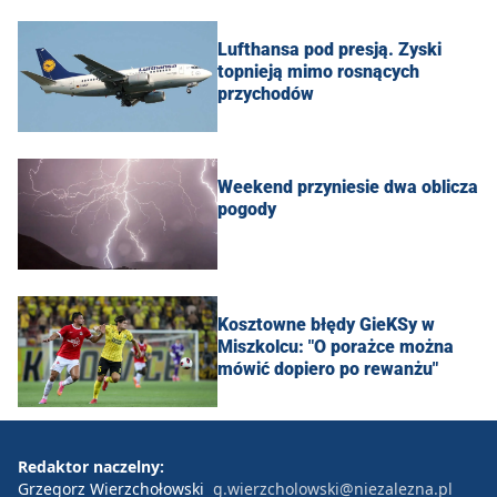
Lufthansa pod presją. Zyski
topnieją mimo rosnących
przychodów
Weekend przyniesie dwa oblicza
pogody
Kosztowne błędy GieKSy w
Miszkolcu: "O porażce można
mówić dopiero po rewanżu"
Redaktor naczelny:
Grzegorz Wierzchołowski
g.wierzcholowski@niezalezna.pl