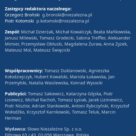
Zastępcy redaktora naczelnego:
Grzegorz Broński
g.bronski@niezalezna.pl
Piotr Kotomski
p.kotomski@niezalezna.pl
Zespół:
Michał Dzierżak, Michał Kowalczyk, Beata Mańkowska,
Janusz Milewski, Tomasz Grodecki, Sabina Treffler, Aleksander
Mimier, Przemysław Obłuski, Magdalena Żuraw, Anna Zyzek,
Mateusz Mol, Mateusz Święcicki
Współpracownicy:
Tomasz Duklanowski, Agnieszka
Kołodziejczyk, Hubert Kowalski, Mariola Łukawska, Jan
Przemyłski, Natalia Wasilewska, Konrad Wysocki
Publicyści:
Tomasz Sakiewicz, Katarzyna Gójska, Piotr
Lisiewicz, Michał Rachoń, Tomasz Łysiak, Jacek Liziniewicz,
Piotr Nisztor, Adrian Stankowski, Antoni Rybczyński, Krzysztof
Wołodźko, Krzysztof Karnkowski, Tomasz Teluk, Marcin
Herman
Wydawca:
Słowo Niezależne Sp. z o.o.
Filtrowa 63 / 43, 02-056 Warszawa, Polska