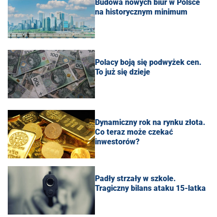
Budowa nowych biur w Polsce
na historycznym minimum
Polacy boją się podwyżek cen.
To już się dzieje
Dynamiczny rok na rynku złota.
Co teraz może czekać
inwestorów?
Padły strzały w szkole.
Tragiczny bilans ataku 15-latka