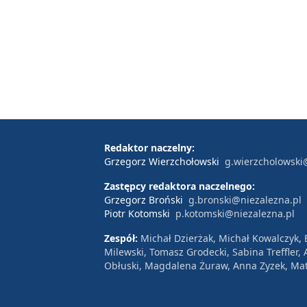
Redaktor naczelny:
Grzegorz Wierzchołowski
g.wierzcholowski
Zastępcy redaktora naczelnego:
Grzegorz Broński
g.bronski@niezalezna.pl
Piotr Kotomski
p.kotomski@niezalezna.pl
Zespół:
Michał Dzierżak, Michał Kowalczyk,
Milewski, Tomasz Grodecki, Sabina Treffler
Obłuski, Magdalena Żuraw, Anna Zyzek, Mat