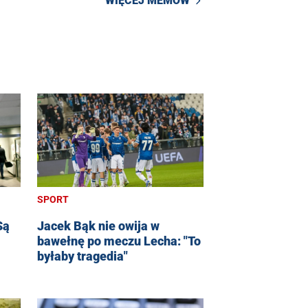
WIĘCEJ MEMÓW
SPORT
Jacek Bąk nie owija w
Są
bawełnę po meczu Lecha: "To
byłaby tragedia"