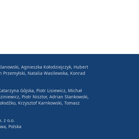
lanowski, Agnieszka Kołodziejczyk, Hubert
n Przemyłski, Natalia Wasilewska, Konrad
atarzyna Gójska, Piotr Lisiewicz, Michał
ziniewicz, Piotr Nisztor, Adrian Stankowski,
Wołodźko, Krzysztof Karnkowski, Tomasz
. z o.o.
awa, Polska