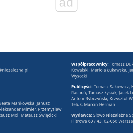
ad
Współpracownicy:
Tomasz Duk
@niezalezna.pl
Kowalski, Mariola Łukawska, Ja
Wysocki
Publicyści:
Tomasz Sakiewicz, K
Rachoń, Tomasz Łysiak, Jacek Li
Antoni Rybczyński, Krzysztof 
 Beata Mańkowska, Janusz
Teluk, Marcin Herman
, Aleksander Mimier, Przemysław
eusz Mol, Mateusz Święcicki
Wydawca:
Słowo Niezależne Sp
Filtrowa 63 / 43, 02-056 Warsz