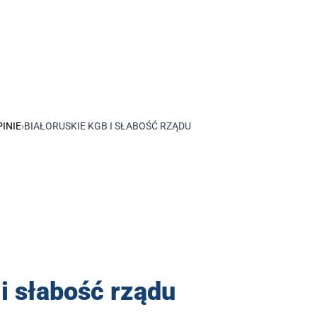
INIE
›
BIAŁORUSKIE KGB I SŁABOŚĆ RZĄDU
i słabość rządu