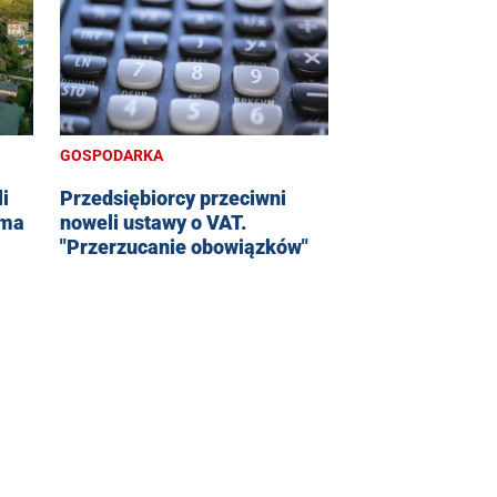
GOSPODARKA
li
Przedsiębiorcy przeciwni
rma
noweli ustawy o VAT.
"Przerzucanie obowiązków"