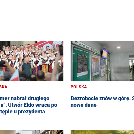
SKA
POLSKA
mer nabrał drugiego
Bezrobocie znów w górę. 
ia". Utwór Eldo wraca po
nowe dane
tępie u prezydenta