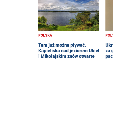
POLSKA
POL
Tam już można pływać.
Ukr
Kąpieliska nad jeziorem Ukiel
za 
i Mikołajskim znów otwarte
pac