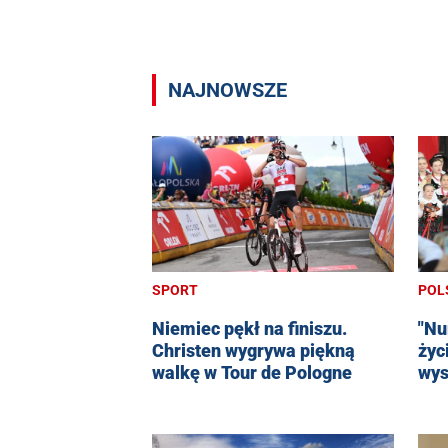
NAJNOWSZE
POL
SPORT
"Nu
Niemiec pękł na finiszu.
życ
Christen wygrywa piękną
wys
walkę w Tour de Pologne