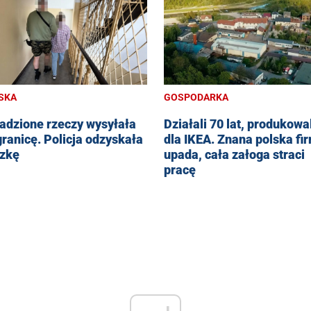
SKA
GOSPODARKA
adzione rzeczy wysyłała
Działali 70 lat, produkowa
granicę. Policja odzyskała
dla IKEA. Znana polska fi
zkę
upada, cała załoga straci
pracę