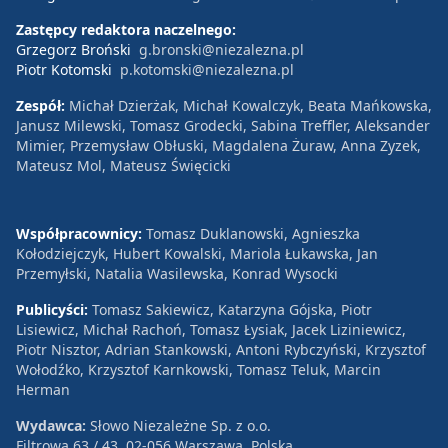
Zastępcy redaktora naczelnego:
Grzegorz Broński
g.bronski@niezalezna.pl
Piotr Kotomski
p.kotomski@niezalezna.pl
Zespół:
Michał Dzierżak, Michał Kowalczyk, Beata Mańkowska,
Janusz Milewski, Tomasz Grodecki, Sabina Treffler, Aleksander
Mimier, Przemysław Obłuski, Magdalena Żuraw, Anna Zyzek,
Mateusz Mol, Mateusz Święcicki
Współpracownicy:
Tomasz Duklanowski, Agnieszka
Kołodziejczyk, Hubert Kowalski, Mariola Łukawska, Jan
Przemyłski, Natalia Wasilewska, Konrad Wysocki
Publicyści:
Tomasz Sakiewicz, Katarzyna Gójska, Piotr
Lisiewicz, Michał Rachoń, Tomasz Łysiak, Jacek Liziniewicz,
Piotr Nisztor, Adrian Stankowski, Antoni Rybczyński, Krzysztof
Wołodźko, Krzysztof Karnkowski, Tomasz Teluk, Marcin
Herman
Wydawca:
Słowo Niezależne Sp. z o.o.
Filtrowa 63 / 43, 02-056 Warszawa, Polska