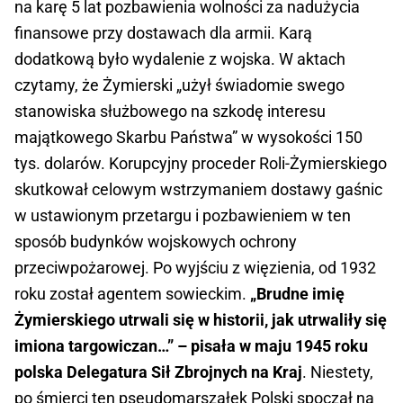
na karę 5 lat pozbawienia wolności za nadużycia
finansowe przy dostawach dla armii. Karą
dodatkową było wydalenie z wojska. W aktach
czytamy, że Żymierski „użył świadomie swego
stanowiska służbowego na szkodę interesu
majątkowego Skarbu Państwa” w wysokości 150
tys. dolarów. Korupcyjny proceder Roli-Żymierskiego
skutkował celowym wstrzymaniem dostawy gaśnic
w ustawionym przetargu i pozbawieniem w ten
sposób budynków wojskowych ochrony
przeciwpożarowej. Po wyjściu z więzienia, od 1932
roku został agentem sowieckim.
„Brudne imię
Żymierskiego utrwali się w historii, jak utrwaliły się
imiona targowiczan…” – pisała w maju 1945 roku
polska Delegatura Sił Zbrojnych na Kraj
. Niestety,
po śmierci ten pseudomarszałek Polski spoczął na