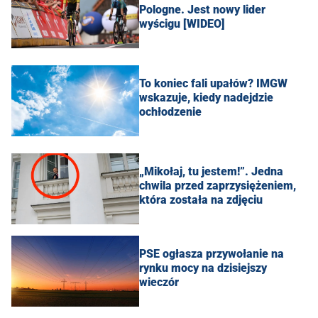
Pologne. Jest nowy lider
wyścigu [WIDEO]
To koniec fali upałów? IMGW
wskazuje, kiedy nadejdzie
ochłodzenie
„Mikołaj, tu jestem!”. Jedna
chwila przed zaprzysiężeniem,
która została na zdjęciu
PSE ogłasza przywołanie na
rynku mocy na dzisiejszy
wieczór