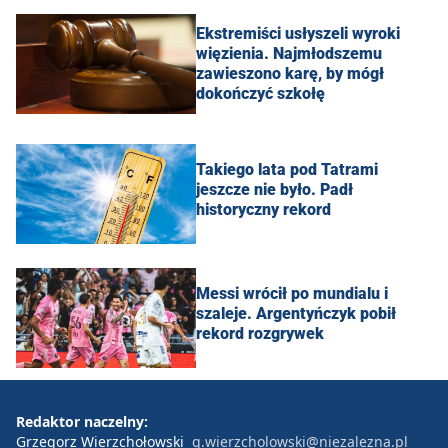
Ekstremiści usłyszeli wyroki
więzienia. Najmłodszemu
zawieszono karę, by mógł
dokończyć szkołę
Takiego lata pod Tatrami
jeszcze nie było. Padł
historyczny rekord
Messi wrócił po mundialu i
szaleje. Argentyńczyk pobił
rekord rozgrywek
Redaktor naczelny:
Grzegorz Wierzchołowski
g.wierzcholowski@niezalezna.pl