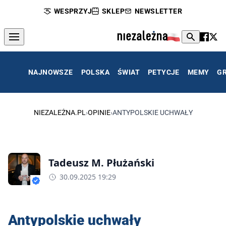
WESPRZYJ
SKLEP
NEWSLETTER
NAJNOWSZE
POLSKA
ŚWIAT
PETYCJE
MEMY
G
NIEZALEŻNA.PL
›
OPINIE
›
ANTYPOLSKIE UCHWAŁY
Tadeusz M. Płużański
30.09.2025 19:29
Antypolskie uchwały