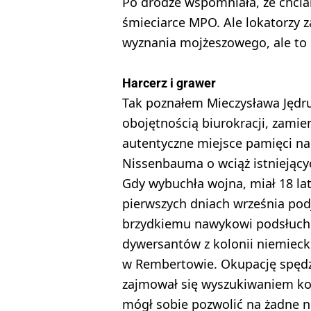
Po drodze wspomniała, że chcian
śmieciarce MPO. Ale lokatorzy z
wyznania mojżeszowego, ale to pr
Harcerz i grawer
Tak poznałem Mieczysława Jędrus
obojętnością biurokracji, zam
autentyczne miejsce pamięci n
Nissenbauma o wciąż istniejąc
Gdy wybuchła wojna, miał 18 la
pierwszych dniach września pod
brzydkiemu nawykowi podsłuchiw
dywersantów z kolonii niemieck
w Rembertowie. Okupację spędzi
zajmował się wyszukiwaniem ko
mógł sobie pozwolić na żadne ni