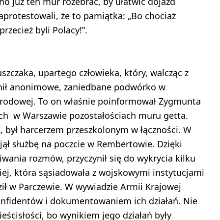
o już ten mur rozebrać, by ułatwić dojazd
aprotestowali, że to pamiątka: „Bo chociaż
zecież byli Polacy!”.
zczaka, upartego człowieka, który, walcząc z
ienił anonimowe, zaniedbane podwórko w
arodowej. To on właśnie poinformował Zygmunta
ych w Warszawie pozostałościach muru getta.
t, był harcerzem przeszkolonym w łączności. W
jął służbę na poczcie w Rembertowie. Dzięki
ania rozmów, przyczynił się do wykrycia kilku
iej, która sąsiadowała z wojskowymi instytucjami
ł w Parczewie. W wywiadzie Armii Krajowej
nfidentów i dokumentowaniem ich działań. Nie
eścisłości, bo wynikiem jego działań były