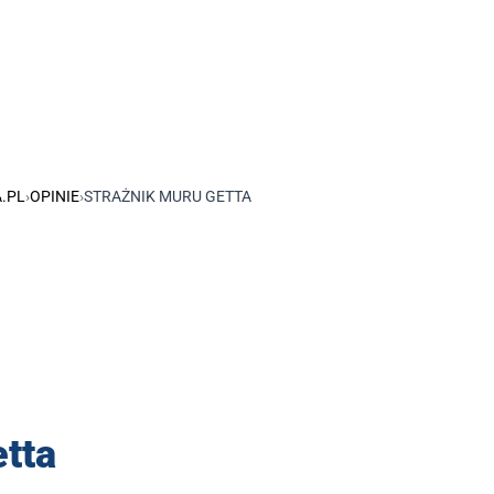
.PL
›
OPINIE
›
STRAŻNIK MURU GETTA
tta