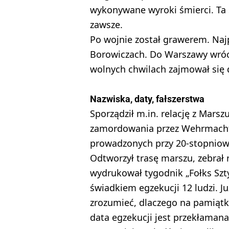
wykonywane wyroki śmierci. Ta 
zawsze.
Po wojnie został grawerem. Naj
Borowiczach. Do Warszawy wrócił
wolnych chwilach zajmował się
Nazwiska, daty, fałszerstwa
Sporządził m.in. relację z Marsz
zamordowania przez Wehrmacht 
prowadzonych przy 20-stopniowy
Odtworzył trasę marszu, zebrał r
wydrukował tygodnik „Fołks Szty
świadkiem egzekucji 12 ludzi. J
zrozumieć, dlaczego na pamiątko
data egzekucji jest przekłamana