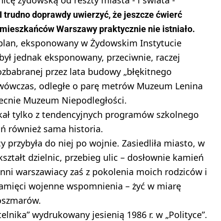
I trudno doprawdy uwierzyć, że jeszcze ćwierć
mieszkańców Warszawy praktycznie nie istniało.
plan, eksponowany w Żydowskim Instytucie
był jednak eksponowany, przeciwnie, raczej
ozbabranej przez lata budowy „błękitnego
o wówczas, odległe o parę metrów Muzeum Lenina
ecnie Muzeum Niepodległości.
kał tylko z tendencyjnych programów szkolnego
nań również sama historia.
 przybyła do niej po wojnie. Zasiedliła miasto, w
ształt dzielnic, przebieg ulic – dosłownie kamień
nni warszawiacy zaś z pokolenia moich rodziców i
 pamięci wojenne wspomnienia – żyć w miarę
koszmarów.
telnika” wydrukowany jesienią 1986 r. w „Polityce”.