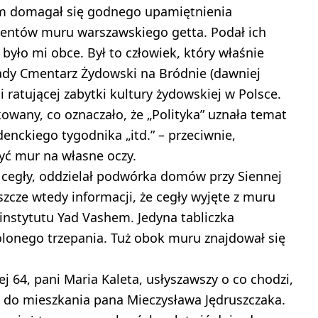
m domagał się godnego upamiętnienia
gmentów muru warszawskiego getta. Podał ich
 było mi obce. Był to człowiek, który właśnie
ady Cmentarz Żydowski na Bródnie (dawniej
ji ratującej zabytki kultury żydowskiej w Polsce.
owany, co oznaczało, że „Polityka” uznała temat
denckiego tygodnika „itd.” – przeciwnie,
yć mur na własne oczy.
j cegły, oddzielał podwórka domów przy Siennej
jeszcze wtedy informacji, że cegły wyjęte z muru
instytutu Yad Vashem. Jedyna tabliczka
lonego trzepania. Tuż obok muru znajdował się
ej 64, pani Maria Kaleta, usłyszawszy o co chodzi,
 do mieszkania pana Mieczysława Jędruszczaka.