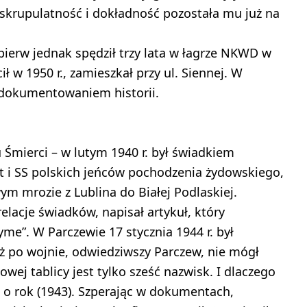
skrupulatność i dokładność pozostała mu już na
pierw jednak spędził trzy lata w łagrze NKWD w
 w 1950 r., zamieszkał przy ul. Siennej. W
 dokumentowaniem historii.
u Śmierci – w lutym 1940 r. był świadkiem
i SS polskich jeńców pochodzenia żydowskiego,
m mrozie z Lublina do Białej Podlaskiej.
elacje świadków, napisał artykuł, który
me”. W Parczewie 17 stycznia 1944 r. był
uż po wojnie, odwiedziwszy Parczew, nie mógł
wej tablicy jest tylko sześć nazwisk. I dlaczego
 o rok (1943). Szperając w dokumentach,