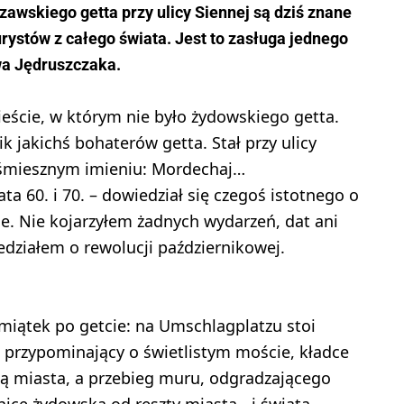
wskiego getta przy ulicy Siennej są dziś znane
rystów z całego świata. Jest to zasługa jednego
wa Jędruszczaka.
eście, w którym nie było żydowskiego getta.
jakichś bohaterów getta. Stał przy ulicy
 śmiesznym imieniu: Mordechaj…
a 60. i 70. – dowiedział się czegoś istotnego o
. Nie kojarzyłem żadnych wydarzeń, dat ani
edziałem o rewolucji październikowej.
miątek po getcie: na Umschlagplatzu stoi
, przypominający o świetlistym moście, kładce
cią miasta, a przebieg muru, odgradzającego
cę żydowską od reszty miasta - i świata -