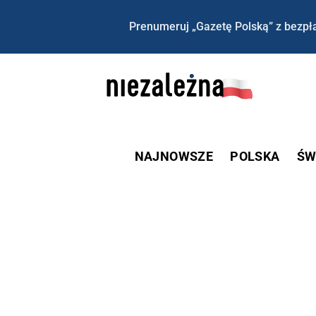
Prenumeruj „Gazetę Polską” z bezpła
NAJNOWSZE
POLSKA
ŚW