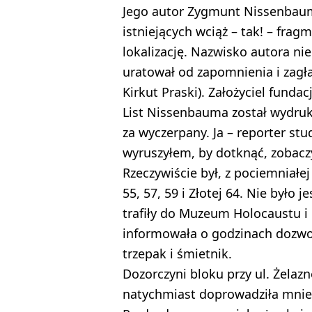
Jego autor Zygmunt Nissenbau
istniejących wciąż – tak! – fra
lokalizację. Nazwisko autora nie
uratował od zapomnienia i zagł
Kirkut Praski). Założyciel fundac
List Nissenbauma został wydruk
za wyczerpany. Ja – reporter stu
wyruszyłem, by dotknąć, zobacz
Rzeczywiście był, z pociemniałe
55, 57, 59 i Złotej 64. Nie było 
trafiły do Muzeum Holocaustu i 
informowała o godzinach dozwo
trzepak i śmietnik.
Dozorczyni bloku przy ul. Żelazn
natychmiast doprowadziła mnie