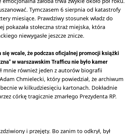
e emocjonalna żałoba trwa zwykle około pół roku.
 uszanować. Tymczasem 6 sierpnia od katastrofy
ztery miesiące. Prawdziwy stosunek władz do
ej pokazała stołeczna straż miejska, która
ckiego niewygasłe jeszcze znicze.
 się wcale, że podczas oficjalnej promocji książki
yczna" w warszawskim Trafficu nie było kamer
ł mnie również jeden z autorów biografii
 Adam Chmielecki, który powiedział, że archiwum
becnie w kilkudziesięciu kartonach. Dokładnie
zez córkę tragicznie zmarłego Prezydenta RP.
dziwiony i przejęty. Bo zanim to odkrył, był