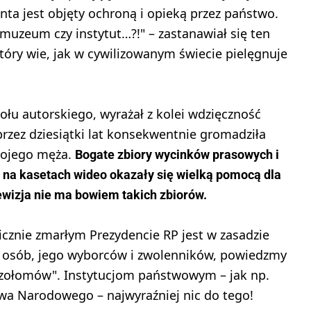
ta jest objęty ochroną i opieką przez państwo.
muzeum czy instytut…?!" – zastanawiał się ten
tóry wie, jak w cywilizowanym świecie pielęgnuje
ołu autorskiego, wyrażał z kolei wdzięczność
przez dziesiątki lat konsekwentnie gromadziła
swojego męża.
Bogate zbiory wycinków prasowych i
 na kasetach wideo okazały się wielką pomocą dla
ewizja nie ma bowiem takich zbiorów.
icznie zmarłym Prezydencie RP jest w zasadzie
 osób, jego wyborców i zwolenników, powiedzmy
szołomów". Instytucjom państwowym – jak np.
twa Narodowego – najwyraźniej nic do tego!