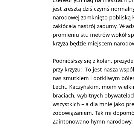
jest zresztą dziś czymś normaln
narodowej zamknięto pobliską k
zakłócała nastrój zadumy. Wład
promieniu stu metrów wokół spo
krzyża będzie miejscem narodow
Podniósłszy się z kolan, prezy
przy krzyżu: „To jest nasza wspó
nas smutkiem i dotkliwym bóle
Lechu Kaczyńskim, moim wielkim
braciach, wybitnych obywatelach,
wszystkich – a dla mnie jako pr
zobowiązaniem. Tak mi dopomóż 
Zaintonowano hymn narodowy.