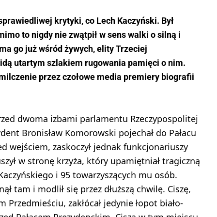
sprawiedliwej krytyki, co Lech Kaczyński. Był
mo to nigdy nie zwątpił w sens walki o silną i
ma go już wśród żywych, elity Trzeciej
idą utartym szlakiem rugowania pamięci o nim.
emilczenie przez czołowe media premiery biografii
przed dwoma izbami parlamentu Rzeczypospolitej
rezydent Bronisław Komorowski pojechał do Pałacu
ed wejściem, zaskoczył jednak funkcjonariuszy
szył w stronę krzyża, który upamiętniał tragiczną
Kaczyńskiego i 95 towarzyszących mu osób.
ł tam i modlił się przez dłuższą chwilę. Ciszę,
 Przedmieściu, zakłócał jedynie łopot biało-
rzed Pałacem Prezydenckim. Cisza w tym miejscu