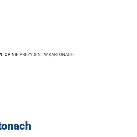
PL
›
OPINIE
›
PREZYDENT W KARTONACH
tonach