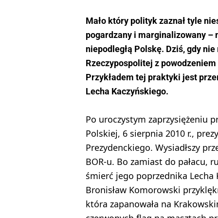
Mało który polityk zaznał tyle nie
pogardzany i marginalizowany – mi
niepodległą Polskę. Dziś, gdy nie 
Rzeczypospolitej z powodzeniem 
Przykładem tej praktyki jest prz
Lecha Kaczyńskiego.
Po uroczystym zaprzysiężeniu 
Polskiej, 6 sierpnia 2010 r., p
Prezydenckiego. Wysiadłszy prz
BOR-u. Bo zamiast do pałacu, ru
śmierć jego poprzednika Lecha 
Bronisław Komorowski przyklękną
która zapanowała na Krakowskim
czerwonych flag na masztach p