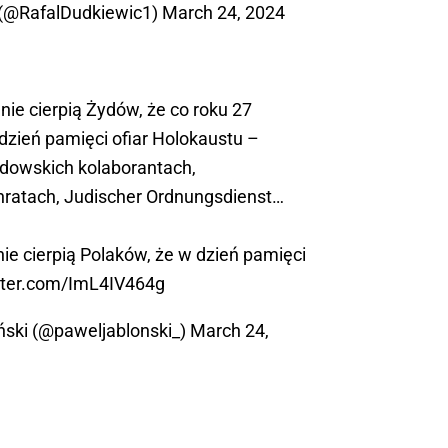
 (@RafalDudkiewic1)
March 24, 2024
 nie cierpią Żydów, że co roku 27
 dzień pamięci ofiar Holokaustu –
żydowskich kolaborantach,
atach, Judischer Ordnungsdienst…
 nie cierpią Polaków, że w dzień pamięci
itter.com/ImL4IV464g
ński (@paweljablonski_)
March 24,