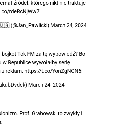
mat źródeł, którego nikt nie traktuje
/t.co/rdeRcNjWw7
🇺🇦 (@Jan_Pawlicki)
March 24, 2024
i bojkot Tok FM za tę wypowiedź? Bo
ru w Republice wywołałby serię
niu reklam.
https://t.co/YonZgNCN6i
JakubDvdek)
March 24, 2024
lonizm. Prof. Grabowski to zwykły i
r.