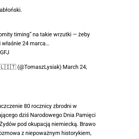
abłoński.
omity timing” na takie wrzutki — żeby
i właśnie 24 marca…
zGFJ
🇱🇮🇹 (@TomaszLysiak)
March 24,
czczenie 80 rocznicy zbrodni w
ającego dziś Narodowego Dnia Pamięci
 Żydów pod okupacją niemiecką. Brawo
Rozmowa z niepoważnym historykiem,