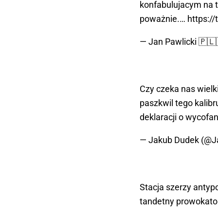
konfabulujacym na te
poważnie.…
https:/
— Jan Pawlicki 🇵
Czy czeka nas wielk
paszkwil tego kalib
deklaracji o wycofa
— Jakub Dudek (@
Stacja szerzy antypo
tandetny prowokato