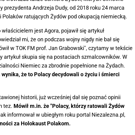
ywy prezydenta Andrzeja Dudy, od 2018 roku 24 marca
 Polaków ratujących Żydów pod okupacją niemiecką.
właścicielem jest Agora, pojawił się artykuł
owiedział mi, że on podczas wojny nigdy nie bał się
mówił w TOK FM prof. Jan Grabowski", czytamy w tekście
y artykuł skupia się na postaciach szmalcowników. W
zialności Niemiec za zbrodnie popełnione na Żydach.
 wynika, że to Polacy decydowali o życiu i śmierci
wionej historii, już wcześniej dał się poznać opinii
h tez.
Mówił m.in. że "Polacy, którzy ratowali Żydów
Jak informował w ubiegłym roku portal Niezalezna.pl,
lności za Holokaust Polakom.