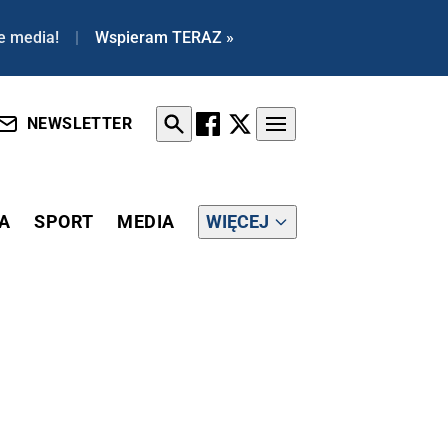
e media!
|
Wspieram TERAZ »
NEWSLETTER
A
SPORT
MEDIA
WIĘCEJ
 BALI SIĘ POLAKÓW NIŻ NIEMCÓW"