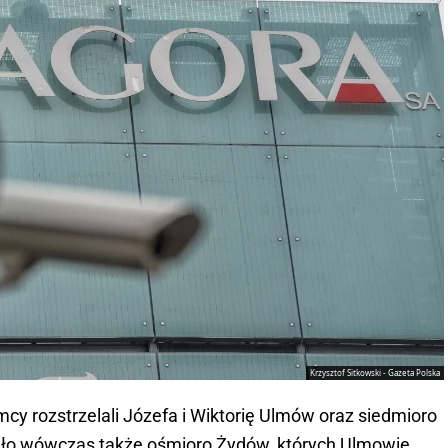
Krzysztof Sitkowski - Gazeta Polska
y rozstrzelali Józefa i Wiktorię Ulmów oraz siedmioro
inęło wówczas także ośmioro Żydów, których Ulmowie