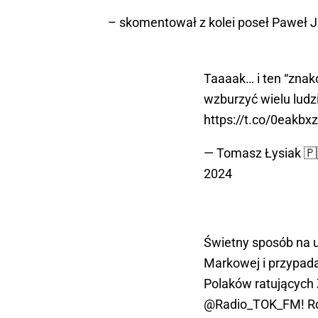
– skomentował z kolei poseł Paweł J
Taaaak… i ten “znak
wzburzyć wielu ludz
https://t.co/0eakbx
— Tomasz Łysiak 
2024
Świetny sposób na u
Markowej i przypad
Polaków ratujących
@Radio_TOK_FM
! 