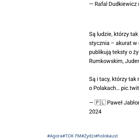
— Rafal Dudkiewicz
Są ludzie, którzy tak
stycznia – akurat w
publikują teksty o 
Rumkowskim, Judenr
Są i tacy, którzy tak
o Polakach…
pic.tw
— 🇵🇱 Paweł Jabło
2024
#Agora
#TOK FM
#Żydzi
#holokaust