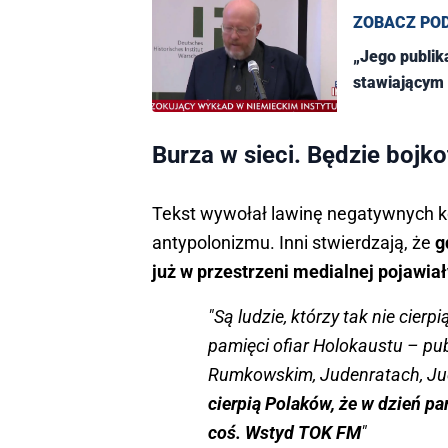
ZOBACZ PO
„Jego publik
stawiającym 
Burza w sieci. Będzie bojkot
Tekst wywołał lawinę negatywnych k
antypolonizmu. Inni stwierdzają, że
g
już w przestrzeni medialnej pojawia
"Są ludzie, którzy tak nie cier
pamięci ofiar Holokaustu – pub
Rumkowskim, Judenratach, Ju
cierpią Polaków, że w dzień pa
coś. Wstyd TOK FM
"