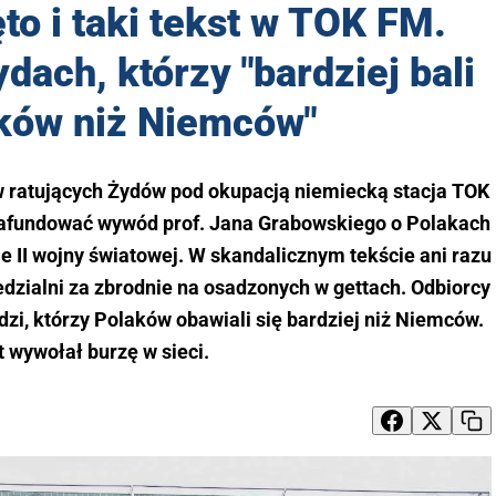
o i taki tekst w TOK FM.
dach, którzy "bardziej bali
aków niż Niemców"
ratujących Żydów pod okupacją niemiecką stacja TOK
afundować wywód prof. Jana Grabowskiego o Polakach
II wojny światowej. W skandalicznym tekście ani razu
iedzialni za zbrodnie na osadzonych w gettach. Odbiorcy
Żydzi, którzy Polaków obawiali się bardziej niż Niemców.
t wywołał burzę w sieci.