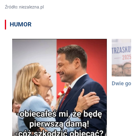
Źródło: niezalezna.pl
HUMOR
Dwie god