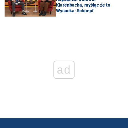
Klarenbacha, myśląc że to
Wysocka-Schnepf
ad