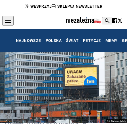
WESPRZYJ
SKLEP
NEWSLETTER
NAJNOWSZE
POLSKA
ŚWIAT
PETYCJE
MEMY
G
fot. Bartosz Kalich
O działaniach TVN będzie mówić się podczas komisji