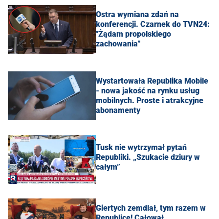
Ostra wymiana zdań na
konferencji. Czarnek do TVN24:
"Żądam propolskiego
zachowania"
Wystartowała Republika Mobile
- nowa jakość na rynku usług
mobilnych. Proste i atrakcyjne
abonamenty
Tusk nie wytrzymał pytań
Republiki. „Szukacie dziury w
całym”
Giertych zemdlał, tym razem w
Republice! Całował