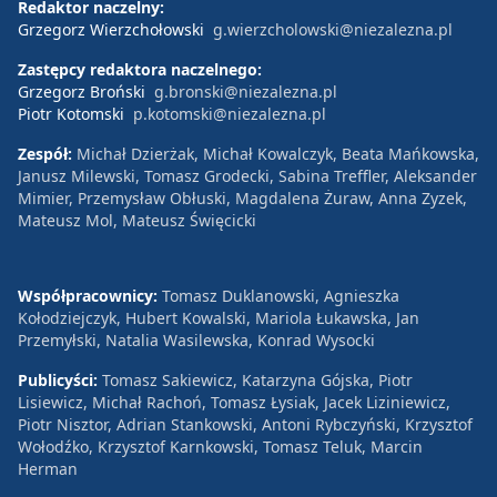
Redaktor naczelny:
Grzegorz Wierzchołowski
g.wierzcholowski@niezalezna.pl
Zastępcy redaktora naczelnego:
Grzegorz Broński
g.bronski@niezalezna.pl
Piotr Kotomski
p.kotomski@niezalezna.pl
Zespół:
Michał Dzierżak, Michał Kowalczyk, Beata Mańkowska,
Janusz Milewski, Tomasz Grodecki, Sabina Treffler, Aleksander
Mimier, Przemysław Obłuski, Magdalena Żuraw, Anna Zyzek,
Mateusz Mol, Mateusz Święcicki
Współpracownicy:
Tomasz Duklanowski, Agnieszka
Kołodziejczyk, Hubert Kowalski, Mariola Łukawska, Jan
Przemyłski, Natalia Wasilewska, Konrad Wysocki
Publicyści:
Tomasz Sakiewicz, Katarzyna Gójska, Piotr
Lisiewicz, Michał Rachoń, Tomasz Łysiak, Jacek Liziniewicz,
Piotr Nisztor, Adrian Stankowski, Antoni Rybczyński, Krzysztof
Wołodźko, Krzysztof Karnkowski, Tomasz Teluk, Marcin
Herman