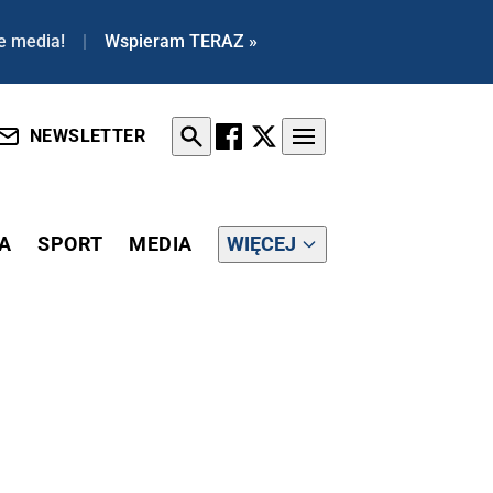
e media!
|
Wspieram TERAZ »
NEWSLETTER
A
SPORT
MEDIA
WIĘCEJ
UNISTYCZNEJ WSPIERAJĄ TV REPUBLIKA! [SPOT]