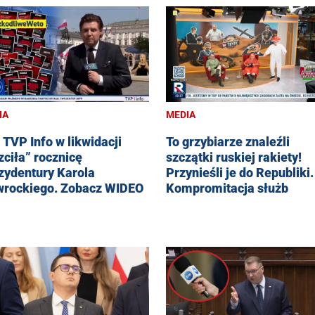
IA
MEDIA
 TVP Info w likwidacji
To grzybiarze znaleźli
zciła” rocznicę
szczątki ruskiej rakiety!
zydentury Karola
Przynieśli je do Republiki.
rockiego. Zobacz WIDEO
Kompromitacja służb