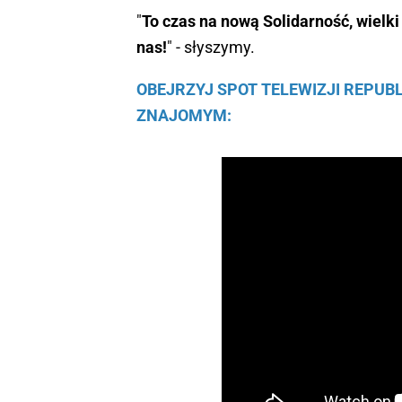
"
To czas na nową Solidarność, wielki
nas!
" - słyszymy.
OBEJRZYJ SPOT TELEWIZJI REPUBLI
ZNAJOMYM: