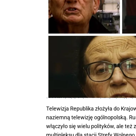
Działacze opozycji antykomunistycznej wspierają Repu
Telewizja Republika złożyła do Krajow
naziemną telewizję ogólnopolską. Rus
włączyło się wielu polityków, ale też
multipleksu dla stacji Strefy Wolnego