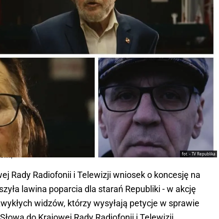
fot. - TV Republika
blikę
ej Rady Radiofonii i Telewizji wniosek o koncesję na
zyła lawina poparcia dla starań Republiki - w akcję
 zwykłych widzów, którzy wysyłają petycje w sprawie
 Słowa do Krajowej Rady Radiofonii i Telewizji.