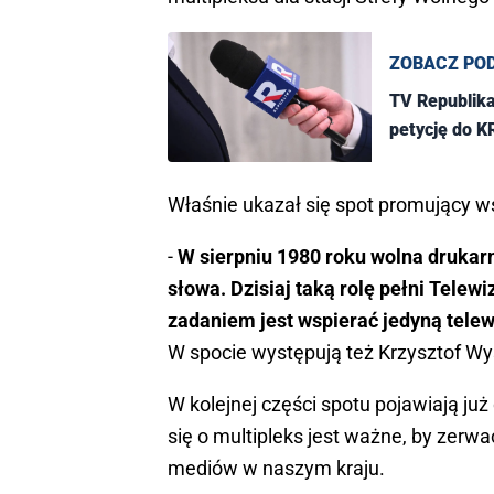
ZOBACZ PO
TV Republika
petycję do K
Właśnie ukazał się spot promujący ws
-
W sierpniu 1980 roku wolna drukar
słowa. Dzisiaj taką rolę pełni Telewi
zadaniem jest wspierać jedyną tele
W spocie występują też Krzysztof W
W kolejnej części spotu pojawiają już
się o multipleks jest ważne, by zerw
mediów w naszym kraju.