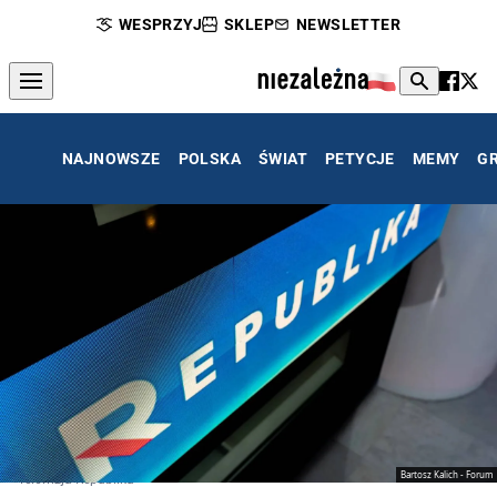
WESPRZYJ
SKLEP
NEWSLETTER
NAJNOWSZE
POLSKA
ŚWIAT
PETYCJE
MEMY
G
Bartosz Kalich - Forum
Telewizja Republika