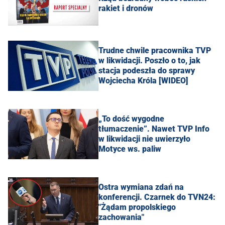
rakiet i dronów
Trudne chwile pracownika TVP
w likwidacji. Poszło o to, jak
stacja podeszła do sprawy
Wojciecha Króla [WIDEO]
„To dość wygodne
tłumaczenie”. Nawet TVP Info
w likwidacji nie uwierzyło
Motyce ws. paliw
Ostra wymiana zdań na
konferencji. Czarnek do TVN24:
"Żądam propolskiego
zachowania"