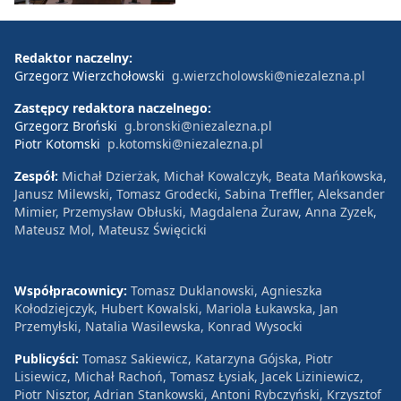
Redaktor naczelny:
Grzegorz Wierzchołowski
g.wierzcholowski@niezalezna.pl
Zastępcy redaktora naczelnego:
Grzegorz Broński
g.bronski@niezalezna.pl
Piotr Kotomski
p.kotomski@niezalezna.pl
Zespół:
Michał Dzierżak, Michał Kowalczyk, Beata Mańkowska,
Janusz Milewski, Tomasz Grodecki, Sabina Treffler, Aleksander
Mimier, Przemysław Obłuski, Magdalena Żuraw, Anna Zyzek,
Mateusz Mol, Mateusz Święcicki
Współpracownicy:
Tomasz Duklanowski, Agnieszka
Kołodziejczyk, Hubert Kowalski, Mariola Łukawska, Jan
Przemyłski, Natalia Wasilewska, Konrad Wysocki
Publicyści:
Tomasz Sakiewicz, Katarzyna Gójska, Piotr
Lisiewicz, Michał Rachoń, Tomasz Łysiak, Jacek Liziniewicz,
Piotr Nisztor, Adrian Stankowski, Antoni Rybczyński, Krzysztof