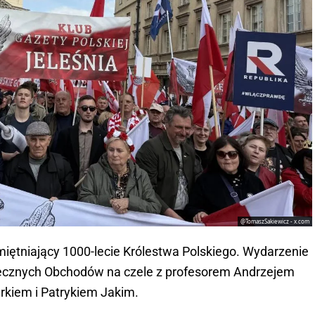
@TomaszSakiewicz - x.com
miętniający 1000-lecie Królestwa Polskiego. Wydarzenie
łecznych Obchodów na czele z profesorem Andrzejem
kiem i Patrykiem Jakim.