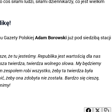
coś siłami ludzi, siłami dziennikarzy, co jest wielkim
ikę!
u Gazety Polskiej
Adam Borowski
już pod siedzibą stacji
ze, że tu jesteśmy. Republika jest wartością dla nas
asza twierdza, twierdza wolnego słowa. My będziemy
m zespołem robi wszystko, żeby ta twierdza była
ić, żeby ona zdobyta nie została. Bardzo się cieszę,
onimy!