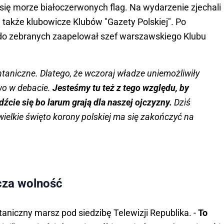
się morze białoczerwonych flag. Na wydarzenie zjechali
li także klubowicze Klubów "Gazety Polskiej". Po
o zebranych zaapelował szef warszawskiego Klubu
aniczne. Dlatego, że wczoraj władze uniemożliwiły
two w debacie.
Jesteśmy tu też z tego względu, by
źcie się bo larum grają dla naszej ojczyzny.
Dziś
ielkie święto korony polskiej ma się zakończyć na
cza wolność
aniczny marsz pod siedzibę Telewizji Republika. -
To