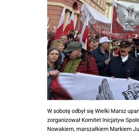
Manifestacja w obronie Republiki
W sobotę odbył się Wielki Marsz upa
zorganizował Komitet Inicjatyw Spo
Nowakiem, marszałkiem Markiem Jur