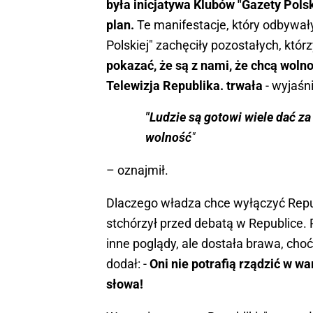
była inicjatywa Klubów "Gazety Pols
plan.
Te manifestacje, który odbywały 
Polskiej" zachęciły pozostałych, któr
pokazać, że są z nami, że chcą wolnoś
Telewizja Republika. trwała
- wyjaśni
"Ludzie są gotowi wiele dać za
wolność
"
– oznajmił.
Dlaczego władza chce wyłączyć Repub
stchórzył przed debatą w Republice. 
inne poglądy, ale dostała brawa, choć 
dodał: -
Oni nie potrafią rządzić w 
słowa!