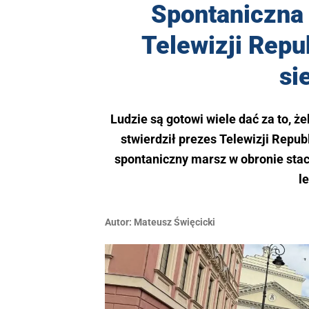
Spontaniczna 
Telewizji Repu
si
Ludzie są gotowi wiele dać za to, ż
stwierdził prezes Telewizji Repu
spontaniczny marsz w obronie stac
l
Autor:
Mateusz Święcicki