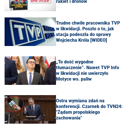
rakiet i dronów
Trudne chwile pracownika TVP
w likwidacji. Poszło o to, jak
stacja podeszła do sprawy
Wojciecha Króla [WIDEO]
„To dość wygodne
tłumaczenie”. Nawet TVP Info
w likwidacji nie uwierzyło
Motyce ws. paliw
Ostra wymiana zdań na
konferencji. Czarnek do TVN24:
"Żądam propolskiego
zachowania"