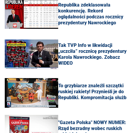
Republika zdeklasowała
konkurencję. Rekord
oglądalności podczas rocznicy
prezydentury Nawrockiego
Tak TVP Info w likwidacji
„uczciła” rocznicę prezydentury
Karola Nawrockiego. Zobacz
WIDEO
To grzybiarze znaleźli szczątki
ruskiej rakiety! Przynieśli je do
Republiki. Kompromitacja służb
"Gazeta Polska" NOWY NUMER:
Rząd bezradny wobec ruskich