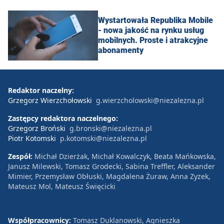
Wystartowała Republika Mobile
- nowa jakość na rynku usług
mobilnych. Proste i atrakcyjne
abonamenty
Redaktor naczelny:
Grzegorz Wierzchołowski
g.wierzcholowski@niezalezna.pl
Zastępcy redaktora naczelnego:
Grzegorz Broński
g.bronski@niezalezna.pl
Piotr Kotomski
p.kotomski@niezalezna.pl
Zespół:
Michał Dzierżak, Michał Kowalczyk, Beata Mańkowska,
Janusz Milewski, Tomasz Grodecki, Sabina Treffler, Aleksander
Mimier, Przemysław Obłuski, Magdalena Żuraw, Anna Zyzek,
Mateusz Mol, Mateusz Święcicki
Współpracownicy:
Tomasz Duklanowski, Agnieszka