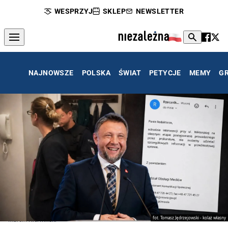
WESPRZYJ
SKLEP
NEWSLETTER
NAJNOWSZE
POLSKA
ŚWIAT
PETYCJE
MEMY
G
fot. Tomasz Jędrzejowski - kolaż własny
Marcin Kierwiński