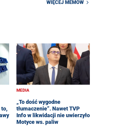
WIĘCEJ MEMÓW
MEDIA
„To dość wygodne
 to,
tłumaczenie”. Nawet TVP
rawy
Info w likwidacji nie uwierzyło
Motyce ws. paliw