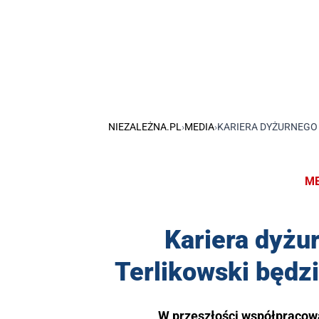
NIEZALEŻNA.PL
›
MEDIA
›
KARIERA DYŻURNEGO 
ME
Kariera dyżu
Terlikowski będz
W przeszłości współpracow