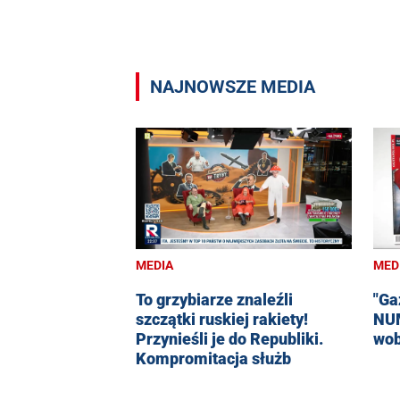
NAJNOWSZE MEDIA
MEDIA
MED
To grzybiarze znaleźli
"Ga
szczątki ruskiej rakiety!
NUM
Przynieśli je do Republiki.
wob
Kompromitacja służb