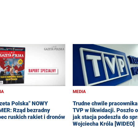
IA
MEDIA
zeta Polska" NOWY
Trudne chwile pracownika
ER: Rząd bezradny
TVP w likwidacji. Poszło o
ec ruskich rakiet i dronów
jak stacja podeszła do sp
Wojciecha Króla [WIDEO]