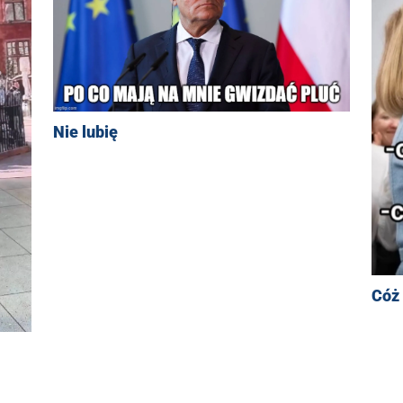
Nie lubię
Cóż