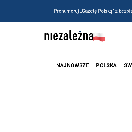
Prenumeruj „Gazetę Polską” z bezpła
NAJNOWSZE
POLSKA
ŚW