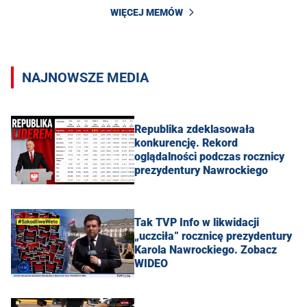
WIĘCEJ MEMÓW
NAJNOWSZE MEDIA
Republika zdeklasowała
konkurencję. Rekord
oglądalności podczas rocznicy
prezydentury Nawrockiego
Tak TVP Info w likwidacji
„uczciła” rocznicę prezydentury
Karola Nawrockiego. Zobacz
WIDEO