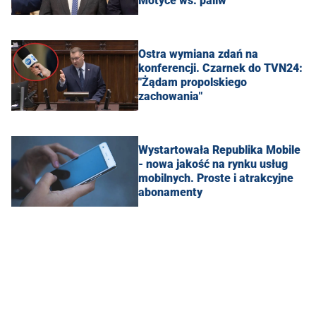
Motyce ws. paliw
Ostra wymiana zdań na
konferencji. Czarnek do TVN24:
"Żądam propolskiego
zachowania"
Wystartowała Republika Mobile
- nowa jakość na rynku usług
mobilnych. Proste i atrakcyjne
abonamenty