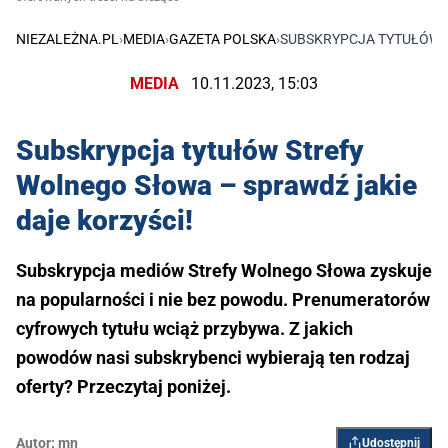
NIEZALEŻNA.PL
›
MEDIA
›
GAZETA POLSKA
›
SUBSKRYPCJA TYTUŁÓW S
MEDIA
10.11.2023, 15:03
Subskrypcja tytułów Strefy
Wolnego Słowa – sprawdź jakie
daje korzyści!
Subskrypcja mediów Strefy Wolnego Słowa zyskuje
na popularności i nie bez powodu. Prenumeratorów
cyfrowych tytułu wciąż przybywa. Z jakich
powodów nasi subskrybenci wybierają ten rodzaj
oferty? Przeczytaj poniżej.
Autor:
mn
Udostępnij