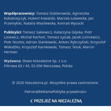
Współpracownicy:
Tomasz Duklanowski, Agnieszka
Kołodziejczyk, Hubert Kowalski, Mariola Łukawska, Jan
Przemyłski, Natalia Wasilewska, Konrad Wysocki
Publicyści:
Tomasz Sakiewicz, Katarzyna Gójska, Piotr
Lisiewicz, Michał Rachoń, Tomasz Łysiak, Jacek Liziniewicz,
Piotr Nisztor, Adrian Stankowski, Antoni Rybczyński, Krzysztof
Wołodźko, Krzysztof Karnkowski, Tomasz Teluk, Marcin
Herman
Wydawca:
Słowo Niezależne Sp. z o.o.
Filtrowa 63 / 43, 02-056 Warszawa, Polska
© 2026 Niezależna.pl. Wszystkie prawa zastrzeżone.
Patronat
Reklama
Polityka prywatności
PRZEJDŹ NA NIEZALEŻNĄ