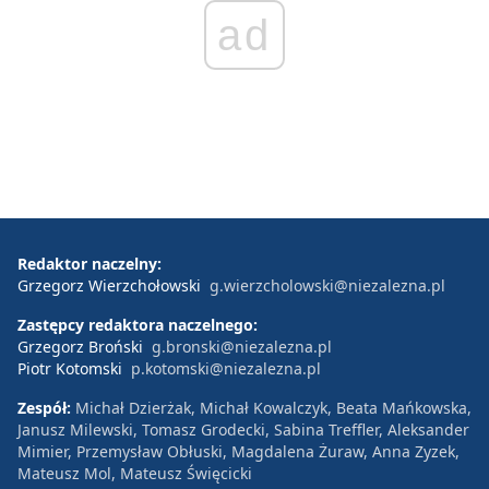
ad
Redaktor naczelny:
Grzegorz Wierzchołowski
g.wierzcholowski@niezalezna.pl
Zastępcy redaktora naczelnego:
Grzegorz Broński
g.bronski@niezalezna.pl
Piotr Kotomski
p.kotomski@niezalezna.pl
Zespół:
Michał Dzierżak, Michał Kowalczyk, Beata Mańkowska,
Janusz Milewski, Tomasz Grodecki, Sabina Treffler, Aleksander
Mimier, Przemysław Obłuski, Magdalena Żuraw, Anna Zyzek,
Mateusz Mol, Mateusz Święcicki