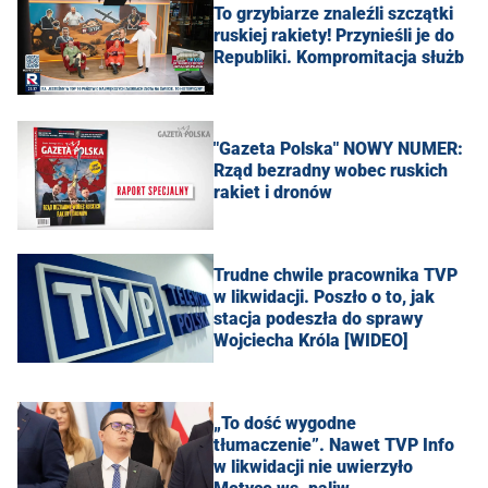
To grzybiarze znaleźli szczątki
ruskiej rakiety! Przynieśli je do
Republiki. Kompromitacja służb
"Gazeta Polska" NOWY NUMER:
Rząd bezradny wobec ruskich
rakiet i dronów
Trudne chwile pracownika TVP
w likwidacji. Poszło o to, jak
stacja podeszła do sprawy
Wojciecha Króla [WIDEO]
„To dość wygodne
tłumaczenie”. Nawet TVP Info
w likwidacji nie uwierzyło