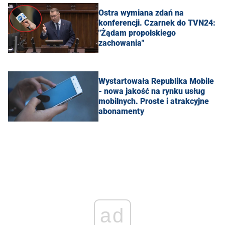
Ostra wymiana zdań na
konferencji. Czarnek do TVN24:
"Żądam propolskiego
zachowania"
Wystartowała Republika Mobile
- nowa jakość na rynku usług
mobilnych. Proste i atrakcyjne
abonamenty
ad