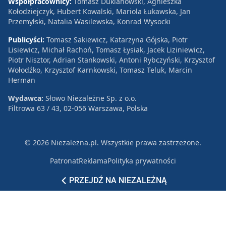
Współpracownicy:
Tomasz Duklanowski, Agnieszka
Kołodziejczyk, Hubert Kowalski, Mariola Łukawska, Jan
Przemyłski, Natalia Wasilewska, Konrad Wysocki
Publicyści:
Tomasz Sakiewicz, Katarzyna Gójska, Piotr
Lisiewicz, Michał Rachoń, Tomasz Łysiak, Jacek Liziniewicz,
Piotr Nisztor, Adrian Stankowski, Antoni Rybczyński, Krzysztof
Wołodźko, Krzysztof Karnkowski, Tomasz Teluk, Marcin
Herman
Wydawca:
Słowo Niezależne Sp. z o.o.
Filtrowa 63 / 43, 02-056 Warszawa, Polska
© 2026 Niezależna.pl. Wszystkie prawa zastrzeżone.
Patronat
Reklama
Polityka prywatności
PRZEJDŹ NA NIEZALEŻNĄ