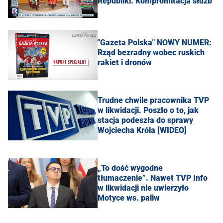
Republiki. Kompromitacja służb
"Gazeta Polska" NOWY NUMER:
Rząd bezradny wobec ruskich
rakiet i dronów
Trudne chwile pracownika TVP
w likwidacji. Poszło o to, jak
stacja podeszła do sprawy
Wojciecha Króla [WIDEO]
„To dość wygodne
tłumaczenie”. Nawet TVP Info
w likwidacji nie uwierzyło
Motyce ws. paliw