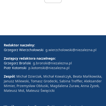
Redaktor naczelny:
Grzegorz Wierzchołowski
g.wierzcholowski@niezalezna.pl
Zastępcy redaktora naczelnego:
Grzegorz Broński
g.bronski@niezalezna.pl
Piotr Kotomski
p.kotomski@niezalezna.pl
Zespół:
Michał Dzierżak, Michał Kowalczyk, Beata Mańkowska,
Janusz Milewski, Tomasz Grodecki, Sabina Treffler, Aleksander
Mimier, Przemysław Obłuski, Magdalena Żuraw, Anna Zyzek,
Mateusz Mol, Mateusz Święcicki