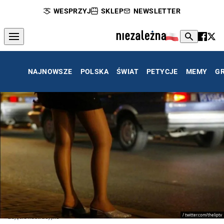
WESPRZYJ
SKLEP
NEWSLETTER
NAJNOWSZE
POLSKA
ŚWIAT
PETYCJE
MEMY
G
/ twitter.com/theliptv
zdjęcie ilustracyjne