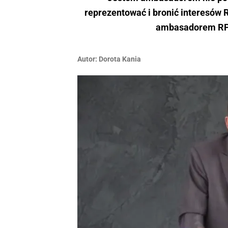
reprezentować i bronić interesów 
ambasadorem RP w
Autor:
​Dorota Kania