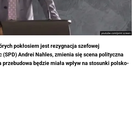
youtube.com/print screen
tórych pokłosiem jest rezygnacja szefowej
 (SPD) Andrei Nahles, zmienia się scena polityczna
a przebudowa będzie miała wpływ na stosunki polsko-