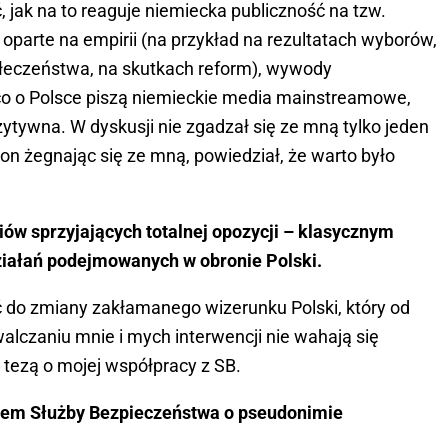
, jak na to reaguje niemiecka publiczność na tzw.
 oparte na empirii (na przykład na rezultatach wyborów,
ołeczeństwa, na skutkach reform), wywody
co o Polsce piszą niemieckie media mainstreamowe,
tywna. W dyskusji nie zgadzał się ze mną tylko jeden
 on żegnając się ze mną, powiedział, że warto było
ów sprzyjających totalnej opozycji – klasycznym
ziałań podejmowanych w obronie Polski.
ć do zmiany zakłamanego wizerunku Polski, który od
walczaniu mnie i mych interwencji nie wahają się
 tezą o mojej współpracy z SB.
iem Służby Bezpieczeństwa o pseudonimie