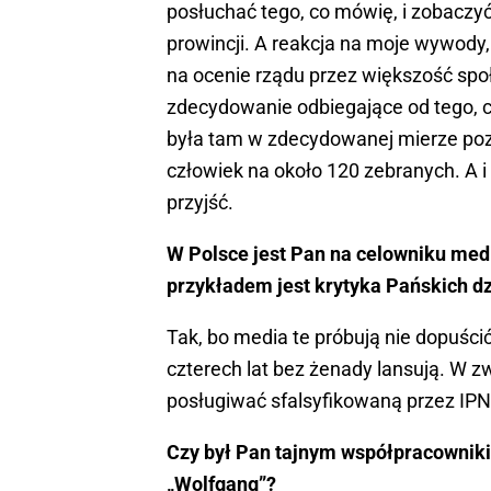
posłuchać tego, co mówię, i zobaczyć
prowincji. A reakcja na moje wywody,
na ocenie rządu przez większość sp
zdecydowanie odbiegające od tego, 
była tam w zdecydowanej mierze pozy
człowiek na około 120 zebranych. A i
przyjść.
W Polsce jest Pan na celowniku medi
przykładem jest krytyka Pańskich d
Tak, bo media te próbują nie dopuści
czterech lat bez żenady lansują. W z
posługiwać sfalsyfikowaną przez IPN
Czy był Pan tajnym współpracownik
„Wolfgang”?