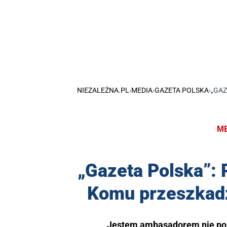
NIEZALEŻNA.PL
›
MEDIA
›
GAZETA POLSKA
›
„GAZ
ME
„Gazeta Polska”: 
Komu przeszkad
Jestem ambasadorem nie po to