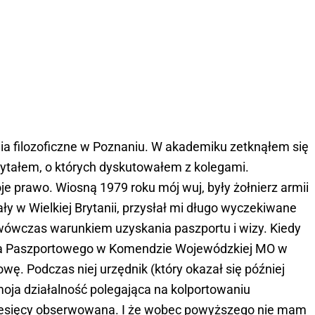
ia filozoficzne w Poznaniu. W akademiku zetknąłem się
zytałem, o których dyskutowałem z kolegami.
e prawo. Wiosną 1979 roku mój wuj, były żołnierz armii
y w Wielkiej Brytanii, przysłał mi długo wyczekiwane
wówczas warunkiem uzyskania paszportu i wizy. Kiedy
ura Paszportowego w Komendzie Wojewódzkiej MO w
ę. Podczas niej urzędnik (który okazał się później
moja działalność polegająca na kolportowaniu
esięcy obserwowana. I że wobec powyższego nie mam