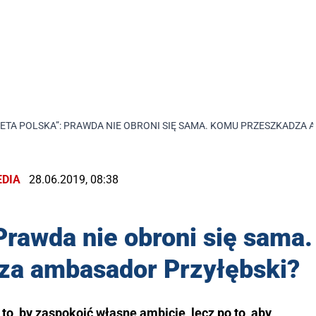
ETA POLSKA”: PRAWDA NIE OBRONI SIĘ SAMA. KOMU PRZESZKADZA
DIA
28.06.2019, 08:38
Prawda nie obroni się sama.
za ambasador Przyłębski?
, by zaspokoić własne ambicje, lecz po to, aby