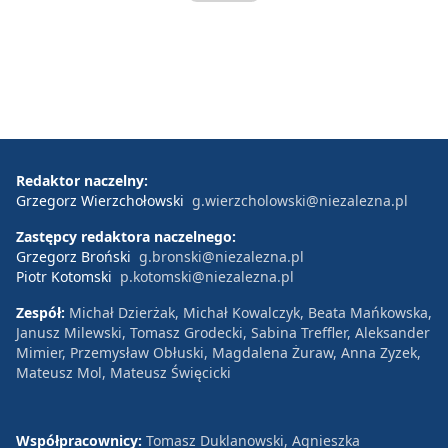
Redaktor naczelny:
Grzegorz Wierzchołowski
g.wierzcholowski@niezalezna.pl
Zastępcy redaktora naczelnego:
Grzegorz Broński
g.bronski@niezalezna.pl
Piotr Kotomski
p.kotomski@niezalezna.pl
Zespół:
Michał Dzierżak, Michał Kowalczyk, Beata Mańkowska,
Janusz Milewski, Tomasz Grodecki, Sabina Treffler, Aleksander
Mimier, Przemysław Obłuski, Magdalena Żuraw, Anna Zyzek,
Mateusz Mol, Mateusz Święcicki
Współpracownicy:
Tomasz Duklanowski, Agnieszka