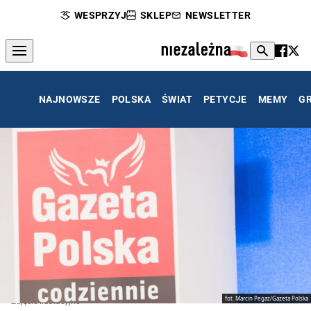
WESPRZYJ
SKLEP
NEWSLETTER
NAJNOWSZE
POLSKA
ŚWIAT
PETYCJE
MEMY
G
fot. Marcin Pegaz/Gazeta Polska
Zdjęcie ilustacyjne