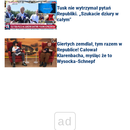
Tusk nie wytrzymał pytań
Republiki. „Szukacie dziury w
całym”
Giertych zemdlał, tym razem w
Republice! Całował
Klarenbacha, myśląc że to
Wysocka-Schnepf
ad