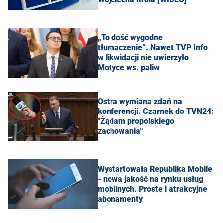
„To dość wygodne
tłumaczenie”. Nawet TVP Info
w likwidacji nie uwierzyło
Motyce ws. paliw
Ostra wymiana zdań na
konferencji. Czarnek do TVN24:
"Żądam propolskiego
zachowania"
Wystartowała Republika Mobile
- nowa jakość na rynku usług
mobilnych. Proste i atrakcyjne
abonamenty