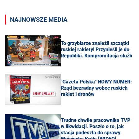
NAJNOWSZE MEDIA
To grzybiarze znaleźli szczątki
ruskiej rakiety! Przynieśli je do
Republiki. Kompromitacja służb
"Gazeta Polska" NOWY NUMER:
Rząd bezradny wobec ruskich
rakiet i dronów
Trudne chwile pracownika TVP
w likwidacji. Poszło o to, jak
stacja podeszła do sprawy
Wojciecha Króla [WIDEO]