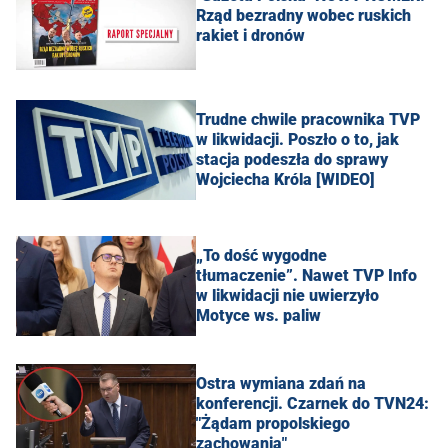
Rząd bezradny wobec ruskich
rakiet i dronów
Trudne chwile pracownika TVP
w likwidacji. Poszło o to, jak
stacja podeszła do sprawy
Wojciecha Króla [WIDEO]
„To dość wygodne
tłumaczenie”. Nawet TVP Info
w likwidacji nie uwierzyło
Motyce ws. paliw
Ostra wymiana zdań na
konferencji. Czarnek do TVN24:
"Żądam propolskiego
zachowania"