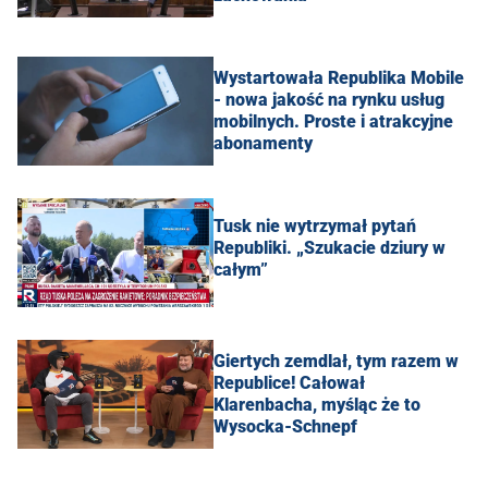
Wystartowała Republika Mobile
- nowa jakość na rynku usług
mobilnych. Proste i atrakcyjne
abonamenty
Tusk nie wytrzymał pytań
Republiki. „Szukacie dziury w
całym”
Giertych zemdlał, tym razem w
Republice! Całował
Klarenbacha, myśląc że to
Wysocka-Schnepf