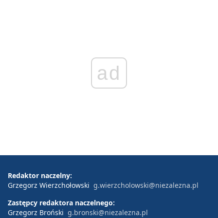
ad
Redaktor naczelny:
Grzegorz Wierzchołowski
g.wierzcholowski@niezalezna.pl
Zastępcy redaktora naczelnego:
Grzegorz Broński
g.bronski@niezalezna.pl