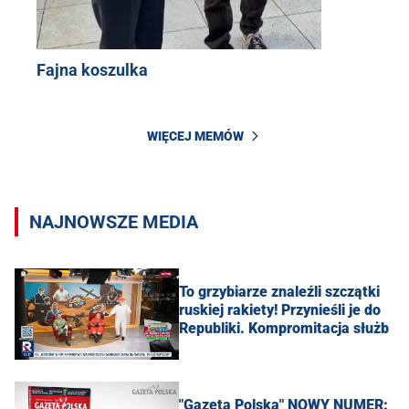
Fajna koszulka
WIĘCEJ MEMÓW
NAJNOWSZE MEDIA
To grzybiarze znaleźli szczątki
ruskiej rakiety! Przynieśli je do
Republiki. Kompromitacja służb
"Gazeta Polska" NOWY NUMER: