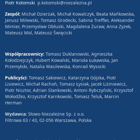
Piotr Kotomski
p.kotomski@niezalezna.pl
Zespół:
Michał Dzierżak, Michał Kowalczyk, Beata Mańkowska,
Janusz Milewski, Tomasz Grodecki, Sabina Treffler, Aleksander
Mimier, Przemysław Obłuski, Magdalena Żuraw, Anna Zyzek,
Mateusz Mol, Mateusz Święcicki
Współpracownicy:
Tomasz Duklanowski, Agnieszka
Kołodziejczyk, Hubert Kowalski, Mariola Łukawska, Jan
Przemyłski, Natalia Wasilewska, Konrad Wysocki
Publicyści:
Tomasz Sakiewicz, Katarzyna Gójska, Piotr
Lisiewicz, Michał Rachoń, Tomasz Łysiak, Jacek Liziniewicz,
Piotr Nisztor, Adrian Stankowski, Antoni Rybczyński, Krzysztof
Wołodźko, Krzysztof Karnkowski, Tomasz Teluk, Marcin
Herman
Wydawca:
Słowo Niezależne Sp. z o.o.
Filtrowa 63 / 43, 02-056 Warszawa, Polska