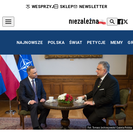
WESPRZYJ
SKLEP
NEWSLETTER
NAJNOWSZE
POLSKA
ŚWIAT
PETYCJE
MEMY
G
Fot. Tomasz Jedrzejowski/ Gazeta Polska