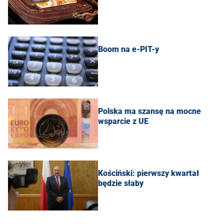
Boom na e-PIT-y
Polska ma szansę na mocne
wsparcie z UE
Kościński: pierwszy kwartał
będzie słaby