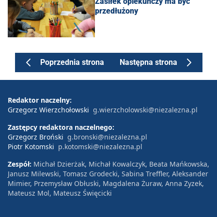
Zasiłek opiekuńczy ma być
przedłużony
Poprzednia strona
Następna strona
Redaktor naczelny:
Grzegorz Wierzchołowski
g.wierzcholowski@niezalezna.pl
Zastępcy redaktora naczelnego:
Grzegorz Broński
g.bronski@niezalezna.pl
Piotr Kotomski
p.kotomski@niezalezna.pl
Zespół:
Michał Dzierżak, Michał Kowalczyk, Beata Mańkowska,
Janusz Milewski, Tomasz Grodecki, Sabina Treffler, Aleksander
Mimier, Przemysław Obłuski, Magdalena Żuraw, Anna Zyzek,
Mateusz Mol, Mateusz Święcicki