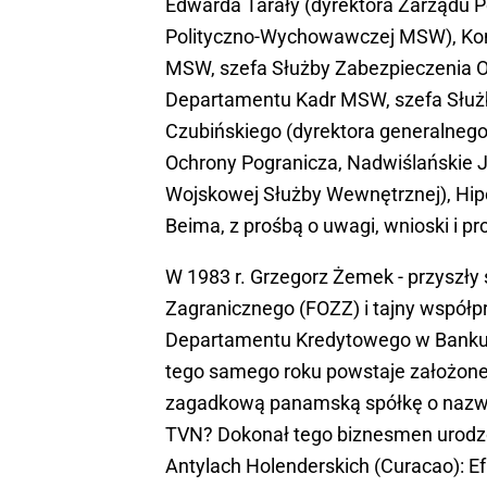
Edwarda Tarały (dyrektora Zarządu
Polityczno-Wychowawczej MSW), Kon
MSW, szefa Służby Zabezpieczenia O
Departamentu Kadr MSW, szefa Służ
Czubińskiego (dyrektora generalne
Ochrony Pogranicza, Nadwiślańskie 
Wojskowej Służby Wewnętrznej), Hipo
Beima, z prośbą o uwagi, wnioski i pr
W 1983 r. Grzegorz Żemek - przyszły
Zagranicznego (FOZZ) i tajny współ
Departamentu Kredytowego w Banku 
tego samego roku powstaje założone 
zagadkową panamską spółkę o nazwie
TVN? Dokonał tego biznesmen urodzon
Antylach Holenderskich (Curacao): E