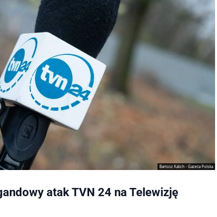
Bartosz Kalich - Gazeta Polska
agandowy atak TVN 24 na Telewizję