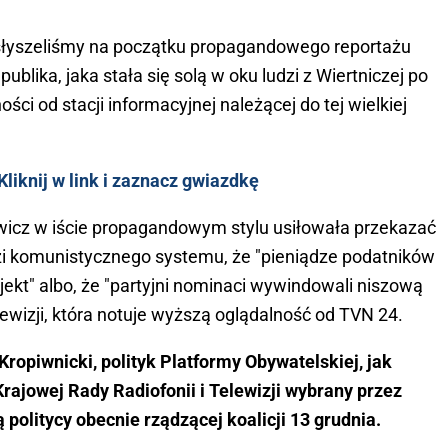
 - usłyszeliśmy na początku propagandowego reportażu
blika, jaka stała się solą w oku ludzi z Wiertniczej po
ości od stacji informacyjnej należącej do tej wielkiej
liknij w link i zaznacz gwiazdkę
wicz w iście propagandowym stylu usiłowała przekazać
dzi komunistycznego systemu, że "pieniądze podatników
jekt" albo, że "partyjni nominaci wywindowali niszową
ewizji, która notuje wyższą oglądalność od TVN 24.
Kropiwnicki, polityk Platformy Obywatelskiej, jak
rajowej Rady Radiofonii i Telewizji wybrany przez
politycy obecnie rządzącej koalicji 13 grudnia.