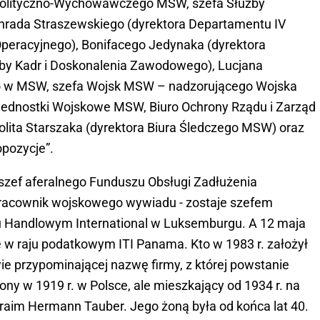
 Polityczno-Wychowawczego MSW, szefa Służby
rada Straszewskiego (dyrektora Departamentu IV
peracyjnego), Bonifacego Jedynaka (dyrektora
by Kadr i Doskonalenia Zawodowego), Lucjana
go w MSW, szefa Wojsk MSW – nadzorującego Wojska
Jednostki Wojskowe MSW, Biuro Ochrony Rządu i Zarząd
lita Starszaka (dyrektora Biura Śledczego MSW) oraz
opozycje”.
 szef aferalnego Funduszu Obsługi Zadłużenia
pracownik wojskowego wywiadu - zostaje szefem
Handlowym International w Luksemburgu. A 12 maja
w raju podatkowym ITI Panama. Kto w 1983 r. założył
 przypominającej nazwę firmy, z której powstanie
y w 1919 r. w Polsce, ale mieszkający od 1934 r. na
fraim Hermann Tauber. Jego żoną była od końca lat 40.