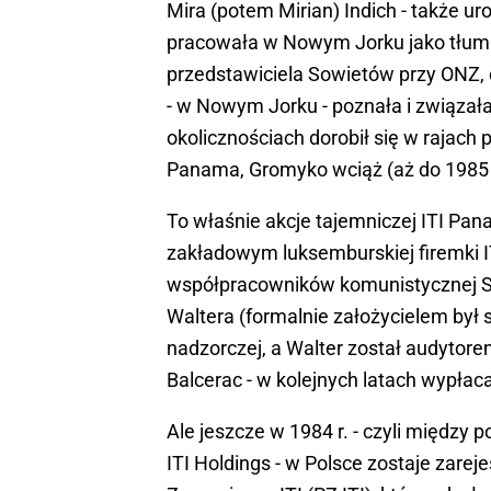
Mira (potem Mirian) Indich - także ur
pracowała w Nowym Jorku jako tłum
przedstawiciela Sowietów przy ONZ, 
- w Nowym Jorku - poznała i związała
okolicznościach dorobił się w rajach
Panama, Gromyko wciąż (aż do 1985 r
To właśnie akcje tajemniczej ITI Pana
zakładowym luksemburskiej firemki I
współpracowników komunistycznej Sł
Waltera (formalnie założycielem był 
nadzorczej, a Walter został audytorem
Balcerac - w kolejnych latach wypłaca
Ale jeszcze w 1984 r. - czyli międz
ITI Holdings - w Polsce zostaje zare