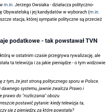
ów
m.in.
Jerzego Owsiaka - działacza polityczno-
ę Obywatelską i jej kandydatów w wyborach (
m.in.
zcze stacja, której sympatie polityczne są przecież
aje podatkowe - tak powstawał TVN
 którą w ostatnim czasie przegrywa rywalizację, ale
ała ta telewizja i za jakie pieniądze - o tym widzowie
ię z tym, że jest stroną politycznego sporu w Polsce.
i dawnego systemu, jawnie zwalcza Prawo i
e prawo do "rozliczania" obozu
eszcie postawić pytanie: kiedy telewizja ta,
iczy się z pieniędzy, za które powstała?