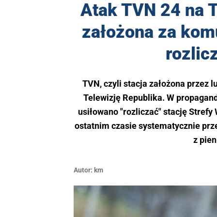
Atak TVN 24 na T
założona za kom
rozlic
TVN, czyli stacja założona przez
Telewizję Republika. W propagan
usiłowano "rozliczać" stację Stref
ostatnim czasie systematycznie prze
z pien
Autor:
km