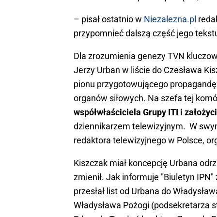
– pisał ostatnio w
Niezalezna.pl
redak
przypomnieć dalszą część jego tekst
Dla zrozumienia genezy TVN kluczow
Jerzy Urban w liście do Czesława K
pionu przygotowującego propagandę 
organów siłowych. Na szefa tej kom
współwłaściciela Grupy ITI i założyc
dziennikarzem telewizyjnym. W swym l
redaktora telewizyjnego w Polsce, org
Kiszczak miał koncepcję Urbana odrzu
zmienił. Jak informuje "Biuletyn IPN"
przesłał list od Urbana do Władysła
Władysława Pożogi (podsekretarza s