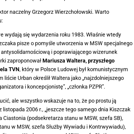
tor naczelny Grzegorz Wierzchołowski. Warto
u:
e wydają się wydarzenia roku 1983. Właśnie wtedy
iszczaka pisze o pomyśle utworzenia w MSW specjalnego
antysolidarnościową i poprawiającego wizerunek
órki zaproponował
Mariusza Waltera, przyszłego
iela TVN
, który w Polsce Ludowej był komunistycznym
iście Urban określił Waltera jako „najzdolniejszego
anizatora i koncepcjonistę”, „członka PZPR”.
cić, ale wszystko wskazuje na to, że po prostu ją
 z listopada 2006 r., „jeszcze tego samego dnia Kiszczak
wa Ciastonia (podsekretarza stanu w MSW, szefa SB),
tanu w MSW, szefa Służby Wywiadu i Kontrwywiadu),