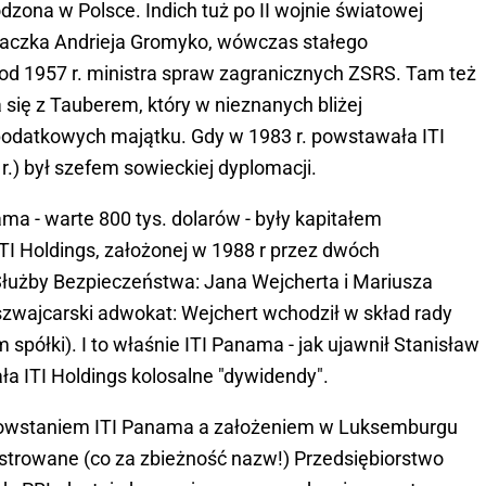
odzona w Polsce. Indich tuż po II wojnie światowej
aczka Andrieja Gromyko, wówczas stałego
od 1957 r. ministra spraw zagranicznych ZSRS. Tam też
 się z Tauberem, który w nieznanych bliżej
 podatkowych majątku. Gdy w 1983 r. powstawała ITI
.) był szefem sowieckiej dyplomacji.
ma - warte 800 tys. dolarów - były kapitałem
TI Holdings, założonej w 1988 r przez dwóch
użby Bezpieczeństwa: Jana Wejcherta i Mariusza
szwajcarski adwokat: Wejchert wchodził w skład rady
 spółki). I to właśnie ITI Panama - jak ujawnił Stanisław
ła ITI Holdings kolosalne "dywidendy".
y powstaniem ITI Panama a założeniem w Luksemburgu
jestrowane (co za zbieżność nazw!) Przedsiębiorstwo