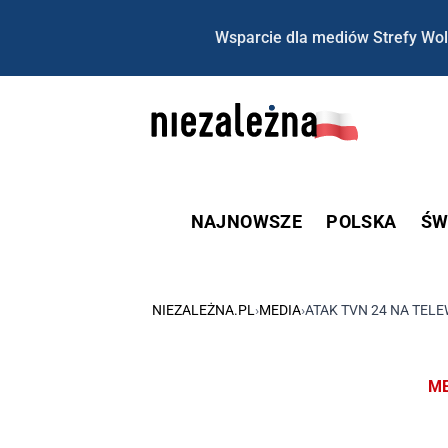
Wsparcie dla mediów Strefy Wol
NAJNOWSZE
POLSKA
ŚW
NIEZALEŻNA.PL
›
MEDIA
›
ATAK TVN 24 NA TEL
ME