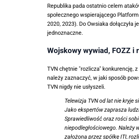
Republika pada ostatnio celem atak
społecznego wspierającego Platform
2020, 2023). Do Owsiaka dołączyła jes
jednoznaczne.
Wojskowy wywiad, FOZZ i r
TVN chętnie "rozlicza" konkurencję, z
należy zaznaczyć, w jaki sposób powst
TVN nigdy nie usłyszeli.
Telewizja TVN od lat nie kryje s
Jako ekspertów zaprasza ludz
Sprawiedliwość oraz rości sobi
niepodległościowego. Należy wr
założona przez spółkę ITI, rozl