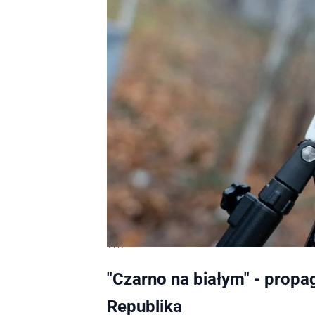
TVN
"Czarno na białym" - prop
Republika