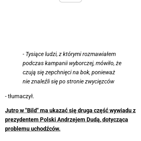
- Tysiące ludzi, z którymi rozmawiałem
podczas kampanii wyborczej, mówiło, że
czują się zepchnięci na bok, ponieważ
nie znaleźli się po stronie zwycięzców
- tłumaczył.
Jutro w "Bild" ma ukazać się druga część wywiadu z
prezydentem Polski Andrzejem Dudą, dotycząca
problemu uchodźców.