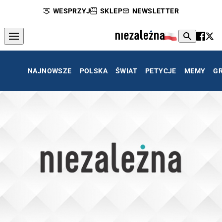
WESPRZYJ
SKLEP
NEWSLETTER
NAJNOWSZE
POLSKA
ŚWIAT
PETYCJE
MEMY
G