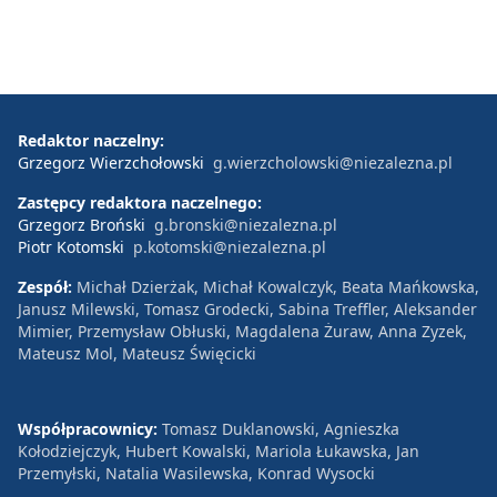
Redaktor naczelny:
Grzegorz Wierzchołowski
g.wierzcholowski@niezalezna.pl
Zastępcy redaktora naczelnego:
Grzegorz Broński
g.bronski@niezalezna.pl
Piotr Kotomski
p.kotomski@niezalezna.pl
Zespół:
Michał Dzierżak, Michał Kowalczyk, Beata Mańkowska,
Janusz Milewski, Tomasz Grodecki, Sabina Treffler, Aleksander
Mimier, Przemysław Obłuski, Magdalena Żuraw, Anna Zyzek,
Mateusz Mol, Mateusz Święcicki
Współpracownicy:
Tomasz Duklanowski, Agnieszka
Kołodziejczyk, Hubert Kowalski, Mariola Łukawska, Jan
Przemyłski, Natalia Wasilewska, Konrad Wysocki