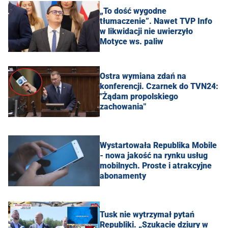
„To dość wygodne
tłumaczenie”. Nawet TVP Info
w likwidacji nie uwierzyło
Motyce ws. paliw
Ostra wymiana zdań na
konferencji. Czarnek do TVN24:
"Żądam propolskiego
zachowania"
Wystartowała Republika Mobile
- nowa jakość na rynku usług
mobilnych. Proste i atrakcyjne
abonamenty
Tusk nie wytrzymał pytań
Republiki. „Szukacie dziury w