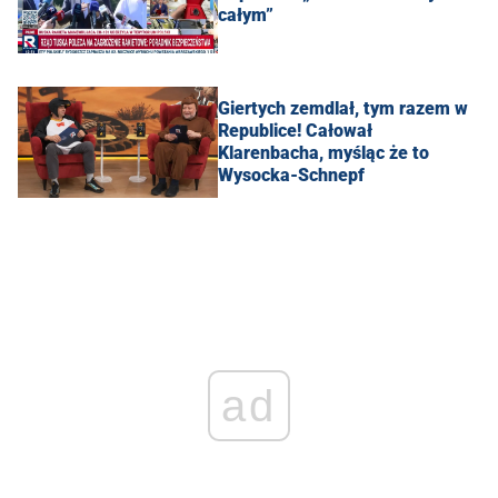
całym”
Giertych zemdlał, tym razem w
Republice! Całował
Klarenbacha, myśląc że to
Wysocka-Schnepf
ad