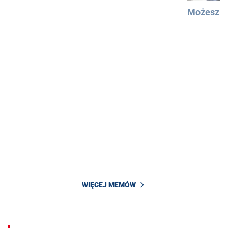
Możesz u
WIĘCEJ MEMÓW