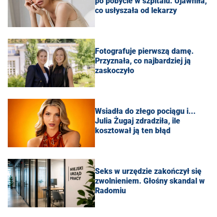
po pobycie w szpitalu. Ujawniła,
co usłyszała od lekarzy
Fotografuje pierwszą damę.
Przyznała, co najbardziej ją
zaskoczyło
Wsiadła do złego pociągu i...
Julia Żugaj zdradziła, ile
kosztował ją ten błąd
Seks w urzędzie zakończył się
zwolnieniem. Głośny skandal w
Radomiu