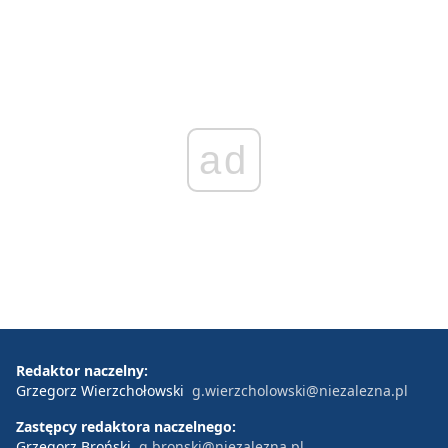
ad
Redaktor naczelny:
Grzegorz Wierzchołowski
g.wierzcholowski@niezalezna.pl
Zastępcy redaktora naczelnego:
Grzegorz Broński
g.bronski@niezalezna.pl