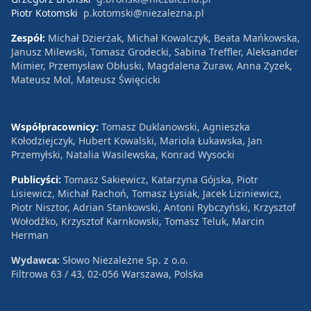
Piotr Kotomski
p.kotomski@niezalezna.pl
Zespół:
Michał Dzierżak, Michał Kowalczyk, Beata Mańkowska,
Janusz Milewski, Tomasz Grodecki, Sabina Treffler, Aleksander
Mimier, Przemysław Obłuski, Magdalena Żuraw, Anna Zyzek,
Mateusz Mol, Mateusz Święcicki
Współpracownicy:
Tomasz Duklanowski, Agnieszka
Kołodziejczyk, Hubert Kowalski, Mariola Łukawska, Jan
Przemyłski, Natalia Wasilewska, Konrad Wysocki
Publicyści:
Tomasz Sakiewicz, Katarzyna Gójska, Piotr
Lisiewicz, Michał Rachoń, Tomasz Łysiak, Jacek Liziniewicz,
Piotr Nisztor, Adrian Stankowski, Antoni Rybczyński, Krzysztof
Wołodźko, Krzysztof Karnkowski, Tomasz Teluk, Marcin
Herman
Wydawca:
Słowo Niezależne Sp. z o.o.
Filtrowa 63 / 43, 02-056 Warszawa, Polska