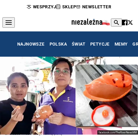
WESPRZYJ
SKLEP
NEWSLETTER
NAJNOWSZE
POLSKA
ŚWIAT
PETYCJE
MEMY
G
facebook.com/TheRiverNewsMM
Znalazca wraz z drogocenną perłą