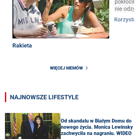
Korzystn
Rakieta
WIĘCEJ MEMÓW
NAJNOWSZE LIFESTYLE
Od skandalu w Białym Domu do
nowego życia. Monica Lewinsky
zachwyciła na nagraniu. WIDEO