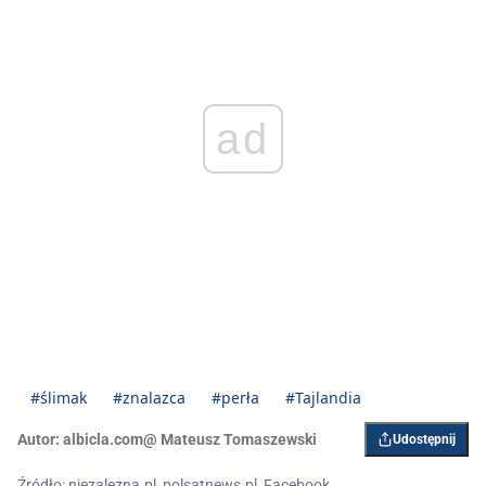
ad
#ślimak
#znalazca
#perła
#Tajlandia
Autor:
albicla.com@ Mateusz Tomaszewski
Udostępnij
Źródło: niezalezna.pl, polsatnews.pl, Facebook