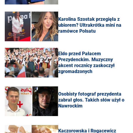
Karolina Szostak przegięła z
ubiorem? Ultrakrótka mini na
ramówce Polsatu
Eldo przed Pałacem
Prezydenckim. Muzyczny
akcent rocznicy zaskoczył
zgromadzonych
Osobisty fotograf prezydenta
zabrał głos. Takich słów użył o
Nawrockim
Kaczorowska i Rogacewicz