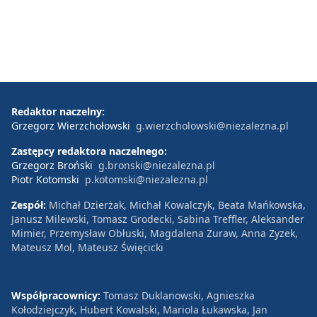
Redaktor naczelny:
Grzegorz Wierzchołowski
g.wierzcholowski@niezalezna.pl
Zastępcy redaktora naczelnego:
Grzegorz Broński
g.bronski@niezalezna.pl
Piotr Kotomski
p.kotomski@niezalezna.pl
Zespół:
Michał Dzierżak, Michał Kowalczyk, Beata Mańkowska,
Janusz Milewski, Tomasz Grodecki, Sabina Treffler, Aleksander
Mimier, Przemysław Obłuski, Magdalena Żuraw, Anna Zyzek,
Mateusz Mol, Mateusz Święcicki
Współpracownicy:
Tomasz Duklanowski, Agnieszka
Kołodziejczyk, Hubert Kowalski, Mariola Łukawska, Jan