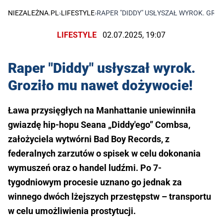
NIEZALEŻNA.PL
›
LIFESTYLE
›
RAPER "DIDDY" USŁYSZAŁ WYROK. GR
LIFESTYLE
02.07.2025, 19:07
Raper "Diddy" usłyszał wyrok.
Groziło mu nawet dożywocie!
Ława przysięgłych na Manhattanie uniewinniła
gwiazdę hip-hopu Seana „Diddy'ego” Combsa,
założyciela wytwórni Bad Boy Records, z
federalnych zarzutów o spisek w celu dokonania
wymuszeń oraz o handel ludźmi. Po 7-
tygodniowym procesie uznano go jednak za
winnego dwóch lżejszych przestępstw – transportu
w celu umożliwienia prostytucji.