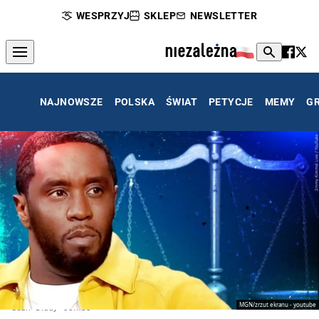
WESPRZYJ
SKLEP
NEWSLETTER
NAJNOWSZE
POLSKA
ŚWIAT
PETYCJE
MEMY
G
MGN/zrzut ekranu - youtube
Sean "Diddy" Combs