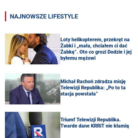
NAJNOWSZE LIFESTYLE
Loty helikopterem, przekręt na
Żabki i „mała, chciałem ci dać
Żabkę”. Oto co grozi Dodzie i jej
byłemu mężowi
Michał Rachoń zdradza misję
Telewizji Republika: „Po to ta
stacja powstała”
Triumf Telewizji Republika.
Twarde dane KRRiT nie kłamią