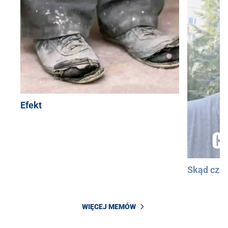
Efekt
Skąd cza
WIĘCEJ MEMÓW