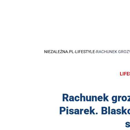
NIEZALEŻNA.PL
›
LIFESTYLE
›
RACHUNEK GROZY 
LIF
Rachunek grozy
Pisarek. Blask
s