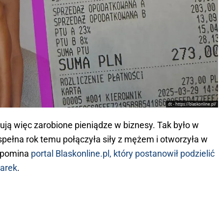
dt - https://blaskonline.pl/
tują więc zarobione pieniądze w biznesy. Tak było w
espełna rok temu połączyła siły z mężem i otworzyła w
zypomina
portal Blaskonline.pl, który postanowił podzielić
sarek
.