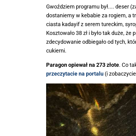
Gwoździem programu był.... deser (z
dostaniemy w kebabie za rogiem, a tr
ciasta kadayif z serem tureckim, sy
Kosztowało
38 zł i było tak duże, że 
zdecydowanie odbiegało od tych, kt
cukierni.
Paragon opiewał na 273 złote
. Co ta
przeczytacie na portalu
(i zobaczycie