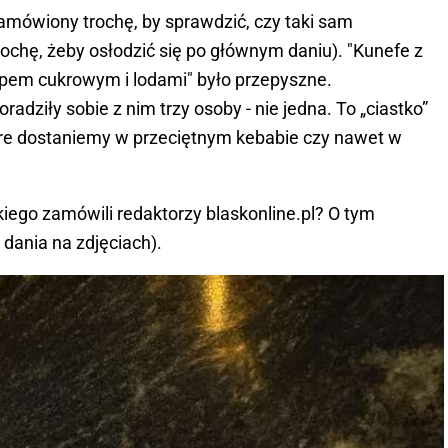
amówiony trochę, by sprawdzić, czy taki sam
ochę, żeby osłodzić się po głównym daniu). "Kunefe z
ropem cukrowym i lodami" było przepyszne.
poradziły sobie z nim trzy osoby - nie jedna. To „ciastko”
óre dostaniemy w przeciętnym kebabie czy nawet w
kiego zamówili redaktorzy blaskonline.pl? O tym
 dania na zdjęciach).