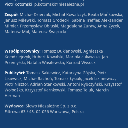
Piotr Kotomski
p.kotomski@niezalezna.pl
Zespół:
Michał Dzierżak, Michał Kowalczyk, Beata Mańkowska,
Janusz Milewski, Tomasz Grodecki, Sabina Treffler, Aleksander
Mimier, Przemysław Obłuski, Magdalena Żuraw, Anna Zyzek,
Mateusz Mol, Mateusz Święcicki
Współpracownicy:
Tomasz Duklanowski, Agnieszka
Kołodziejczyk, Hubert Kowalski, Mariola Łukawska, Jan
Przemyłski, Natalia Wasilewska, Konrad Wysocki
Publicyści:
Tomasz Sakiewicz, Katarzyna Gójska, Piotr
Lisiewicz, Michał Rachoń, Tomasz Łysiak, Jacek Liziniewicz,
Piotr Nisztor, Adrian Stankowski, Antoni Rybczyński, Krzysztof
Wołodźko, Krzysztof Karnkowski, Tomasz Teluk, Marcin
Herman
Wydawca:
Słowo Niezależne Sp. z o.o.
Filtrowa 63 / 43, 02-056 Warszawa, Polska