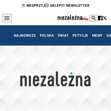
WESPRZYJ
SKLEP
NEWSLETTER
NAJNOWSZE
POLSKA
ŚWIAT
PETYCJE
MEMY
G