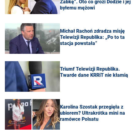
Żabkę”. Oto co grozi Dodzie i jej
byłemu mężowi
Michał Rachoń zdradza misję
Telewizji Republika: „Po to ta
stacja powstała”
Triumf Telewizji Republika.
Twarde dane KRRiT nie kłamią
Karolina Szostak przegięła z
ubiorem? Ultrakrótka mini na
ramówce Polsatu