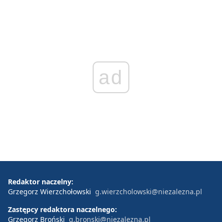
ad
Redaktor naczelny:
Grzegorz Wierzchołowski
g.wierzcholowski@niezalezna.pl
Zastępcy redaktora naczelnego:
Grzegorz Broński
g.bronski@niezalezna.pl