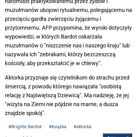
natomiast praktykowanemu przez żydów i
muzułmanów ubojowi rytualnemu, polegającemu na
przecięciu gardła zwierzęciu żyjącemu i
przytomnemu. AFP przypomina, że wyroki dotyczyły
wypowiedzi, w których Bardot oskarżała
muzułmanów o "niszczenie nas i naszego kraju" lub
nazywała ich "żebrakami, którzy bezczeszczą
kościoły, aby przekształcić je w chlewy".
Aktorka przyznaje się czytelnikom do strachu przed
śmiercią, z powodu którego nawiązała "osobistą
relację z Najświętszą Dziewicą". Ma nadzieję, że jej
"wizyta na Ziemi nie pójdzie na marne, a dusza
znajdzie spokój".
#Brigitte Bardot
#książka
#aktorka