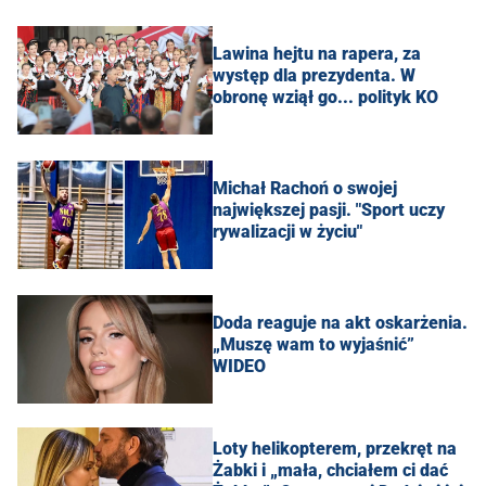
Lawina hejtu na rapera, za
występ dla prezydenta. W
obronę wziął go... polityk KO
Michał Rachoń o swojej
największej pasji. "Sport uczy
rywalizacji w życiu"
Doda reaguje na akt oskarżenia.
„Muszę wam to wyjaśnić”
WIDEO
Loty helikopterem, przekręt na
Żabki i „mała, chciałem ci dać