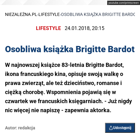
youtube.com/printscreen
NIEZALEŻNA.PL
›
LIFESTYLE
›
OSOBLIWA KSIĄŻKA BRIGITTE BARDOT
LIFESTYLE
24.01.2018, 20:15
Osobliwa książka Brigitte Bardot
W najnowszej książce 83-letnia Brigitte Bardot,
ikona francuskiego kina, opisuje swoją walkę o
prawa zwierząt, ale też dzieciństwo, romanse i
ciężką chorobę. Wspomnienia pojawią się w
czwartek we francuskich księgarniach. - Już nigdy
nic więcej nie napiszę - zapewnia aktorka.
Autor:
redakcja
Udostępnij