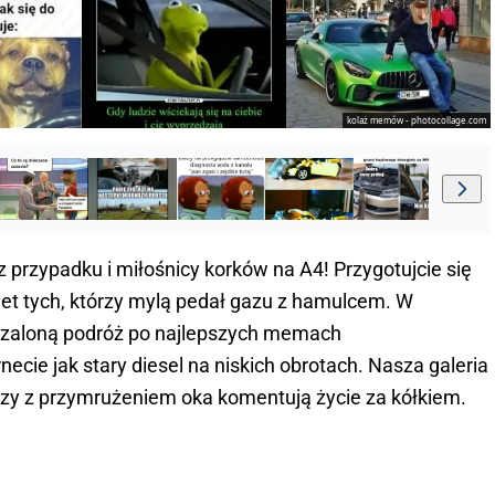
kolaż memów - photocollage.com
z przypadku i miłośnicy korków na A4! Przygotujcie się
et tych, którzy mylą pedał gazu z hamulcem. W
 szaloną podróż po najlepszych memach
necie jak stary diesel na niskich obrotach. Nasza galeria
órzy z przymrużeniem oka komentują życie za kółkiem.