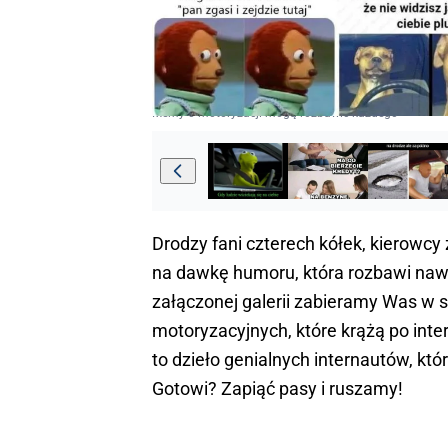
Memy o motoryzacji mogą rozbawić każdego
Drodzy fani czterech kółek, kierowcy 
na dawkę humoru, która rozbawi naw
załączonej galerii zabieramy Was w
motoryzacyjnych, które krążą po inter
to dzieło genialnych internautów, kt
Gotowi? Zapiąć pasy i ruszamy!