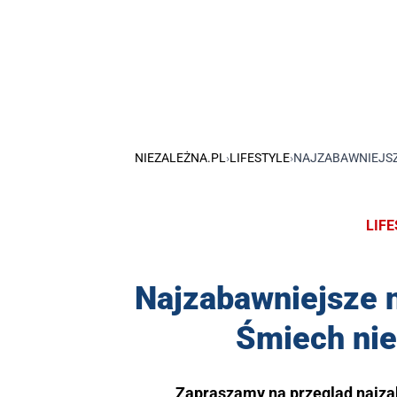
NIEZALEŻNA.PL
›
LIFESTYLE
›
NAJZABAWNIEJSZ
LIF
Najzabawniejsze 
Śmiech nie
Zapraszamy na przegląd najza