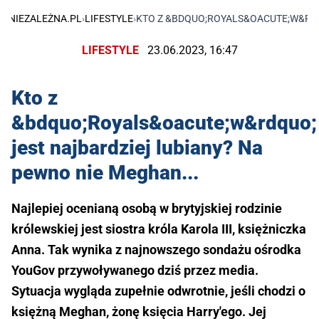
NIEZALEŻNA.PL
›
LIFESTYLE
›
KTO Z &BDQUO;ROYALS&OACUTE;W&RDQ
LIFESTYLE
23.06.2023, 16:47
Kto z
&bdquo;Royals&oacute;w&rdquo;
jest najbardziej lubiany? Na
pewno nie Meghan...
Najlepiej ocenianą osobą w brytyjskiej rodzinie
królewskiej jest siostra króla Karola III, księżniczka
Anna. Tak wynika z najnowszego sondażu ośrodka
YouGov przywoływanego dziś przez media.
Sytuacja wygląda zupełnie odwrotnie, jeśli chodzi o
księżną Meghan, żonę księcia Harry'ego. Jej