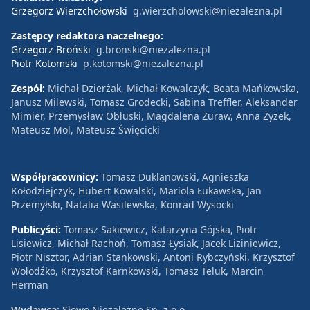
Grzegorz Wierzchołowski
g.wierzcholowski@niezalezna.pl
Zastępcy redaktora naczelnego:
Grzegorz Broński
g.bronski@niezalezna.pl
Piotr Kotomski
p.kotomski@niezalezna.pl
Zespół:
Michał Dzierżak, Michał Kowalczyk, Beata Mańkowska,
Janusz Milewski, Tomasz Grodecki, Sabina Treffler, Aleksander
Mimier, Przemysław Obłuski, Magdalena Żuraw, Anna Zyzek,
Mateusz Mol, Mateusz Święcicki
Współpracownicy:
Tomasz Duklanowski, Agnieszka
Kołodziejczyk, Hubert Kowalski, Mariola Łukawska, Jan
Przemyłski, Natalia Wasilewska, Konrad Wysocki
Publicyści:
Tomasz Sakiewicz, Katarzyna Gójska, Piotr
Lisiewicz, Michał Rachoń, Tomasz Łysiak, Jacek Liziniewicz,
Piotr Nisztor, Adrian Stankowski, Antoni Rybczyński, Krzysztof
Wołodźko, Krzysztof Karnkowski, Tomasz Teluk, Marcin
Herman
Wydawca:
Słowo Niezależne Sp. z o.o.