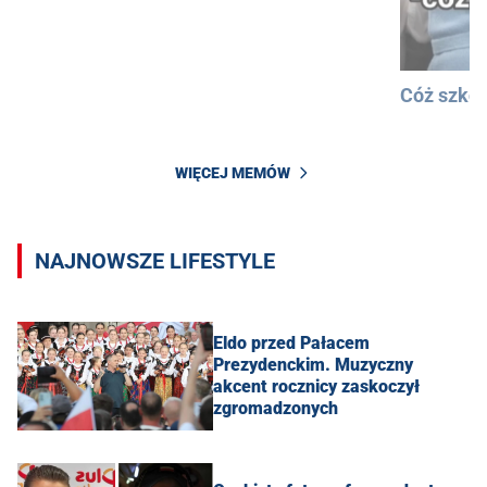
Cóż szkod
WIĘCEJ MEMÓW
NAJNOWSZE LIFESTYLE
Eldo przed Pałacem
Prezydenckim. Muzyczny
akcent rocznicy zaskoczył
zgromadzonych