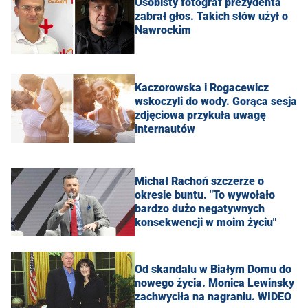
Osobisty fotograf prezydenta
zabrał głos. Takich słów użył o
Nawrockim
Kaczorowska i Rogacewicz
wskoczyli do wody. Gorąca sesja
zdjęciowa przykuła uwagę
internautów
Michał Rachoń szczerze o
okresie buntu. "To wywołało
bardzo dużo negatywnych
konsekwencji w moim życiu"
Od skandalu w Białym Domu do
nowego życia. Monica Lewinsky
zachwyciła na nagraniu. WIDEO