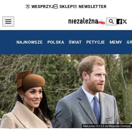
WESPRZYJ
SKLEP
NEWSLETTER
NAJNOWSZE
POLSKA
ŚWIAT
PETYCJE
MEMY
G
Mark Jones CCA 2.0 via Wikipedia Commons
Meghan Markle