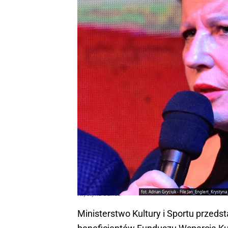
fot. Adrian Gryciuk - File:Jan_Englert_Krys
Krystyna Janda
Ministerstwo Kultury i Sportu przeds