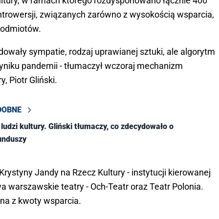
ltury, w ramach którego rozdysponowano łącznie 400
ontrowersji, związanych zarówno z wysokością wsparcia,
 podmiotów.
ydowały sympatie, rodzaj uprawianej sztuki, ale algorytm
wyniku pandemii - tłumaczył wczoraj mechanizm
, Piotr Gliński.
DOBNE
ludzi kultury. Gliński tłumaczy, co zdecydowało o
unduszy
 Krystyny Jandy na Rzecz Kultury - instytucji kierowanej
 warszawskie teatry - Och-Teatr oraz Teatr Polonia.
na z kwoty wsparcia.