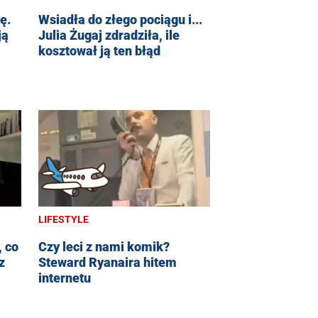
ę.
Wsiadła do złego pociągu i...
ją
Julia Żugaj zdradziła, ile
kosztował ją ten błąd
LIFESTYLE
, co
Czy leci z nami komik?
z
Steward Ryanaira hitem
internetu