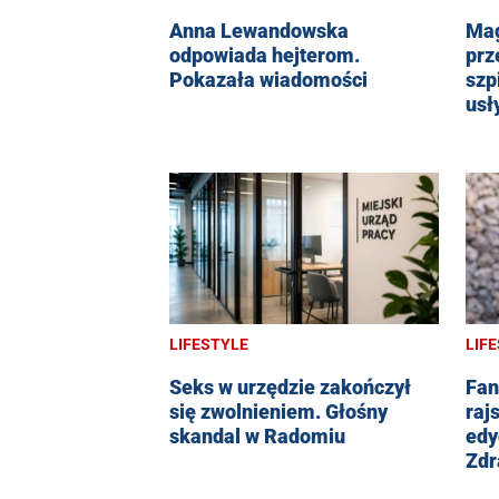
Anna Lewandowska
Mag
odpowiada hejterom.
prz
Pokazała wiadomości
szp
usł
LIFESTYLE
LIF
Seks w urzędzie zakończył
Fan
się zwolnieniem. Głośny
raj
skandal w Radomiu
edy
Zdr