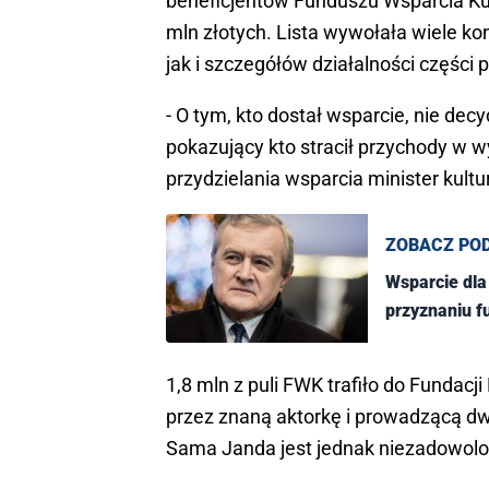
beneficjentów Funduszu Wsparcia Ku
mln złotych. Lista wywołała wiele k
jak i szczegółów działalności części
- O tym, kto dostał wsparcie, nie dec
pokazujący kto stracił przychody w 
przydzielania wsparcia minister kultury
ZOBACZ PO
Wsparcie dla 
przyznaniu f
1,8 mln z puli FWK trafiło do Fundacji
przez znaną aktorkę i prowadzącą dwa
Sama Janda jest jednak niezadowolo