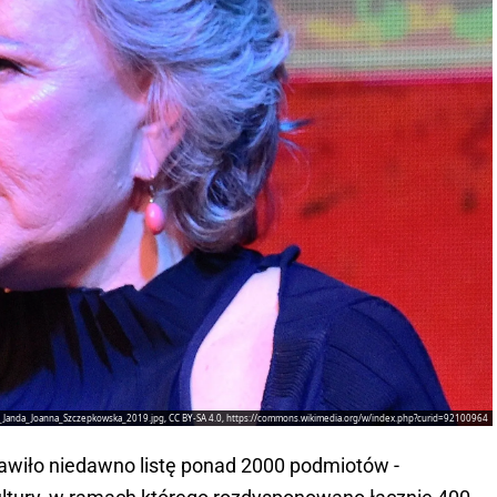
tyna_Janda_Joanna_Szczepkowska_2019.jpg, CC BY-SA 4.0, https://commons.wikimedia.org/w/index.php?curid=92100964
tawiło niedawno listę ponad 2000 podmiotów -