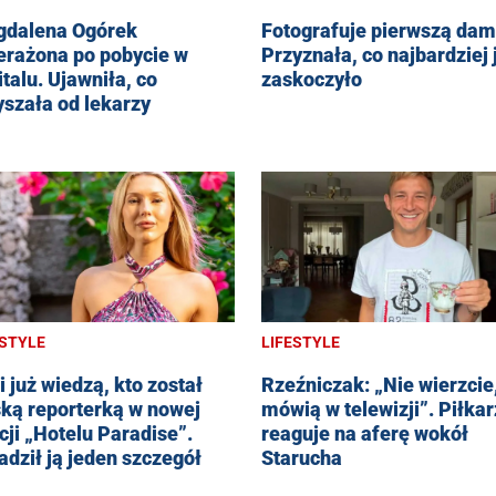
dalena Ogórek
Fotografuje pierwszą dam
erażona po pobycie w
Przyznała, co najbardziej 
italu. Ujawniła, co
zaskoczyło
yszała od lekarzy
ESTYLE
LIFESTYLE
i już wiedzą, kto został
Rzeźniczak: „Nie wierzcie
ską reporterką w nowej
mówią w telewizji”. Piłkar
cji „Hotelu Paradise”.
reaguje na aferę wokół
adził ją jeden szczegół
Starucha