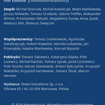
Piotr Kotomski
p.kotomski@niezalezna.pl
Zespół:
Michał Dzierżak, Michał Kowalczyk, Beata Mańkowska,
Janusz Milewski, Tomasz Grodecki, Sabina Treffler, Aleksander
Mimier, Przemysław Obłuski, Magdalena Żuraw, Anna Zyzek,
Mateusz Mol, Mateusz Święcicki
Współpracownicy:
Tomasz Duklanowski, Agnieszka
Kołodziejczyk, Hubert Kowalski, Mariola Łukawska, Jan
Przemyłski, Natalia Wasilewska, Konrad Wysocki
Publicyści:
Tomasz Sakiewicz, Katarzyna Gójska, Piotr
Lisiewicz, Michał Rachoń, Tomasz Łysiak, Jacek Liziniewicz,
Piotr Nisztor, Adrian Stankowski, Antoni Rybczyński, Krzysztof
Wołodźko, Krzysztof Karnkowski, Tomasz Teluk, Marcin
Herman
Wydawca:
Słowo Niezależne Sp. z o.o.
Filtrowa 63 / 43, 02-056 Warszawa, Polska
© 2026 Niezależna.pl. Wszystkie prawa zastrzeżone.