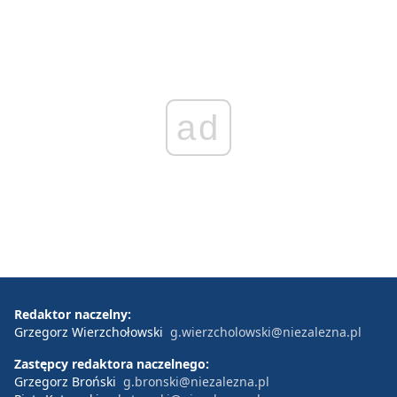
ad
Redaktor naczelny:
Grzegorz Wierzchołowski
g.wierzcholowski@niezalezna.pl
Zastępcy redaktora naczelnego:
Grzegorz Broński
g.bronski@niezalezna.pl