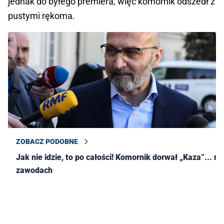
jednak do byłego premiera, więc komornik odszedł z
pustymi rękoma.
ZOBACZ PODOBNE
Jak nie idzie, to po całości! Komornik dorwał „Kaza”... na
zawodach