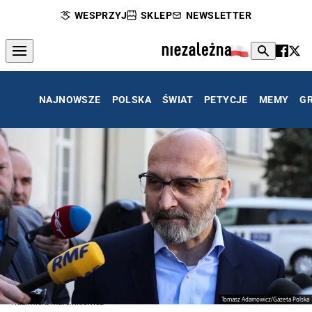
WESPRZYJ
SKLEP
NEWSLETTER
NAJNOWSZE
POLSKA
ŚWIAT
PETYCJE
MEMY
G
Tomasz Adamowicz/Gazeta Polska
Kazimierz Marcinkiewicz