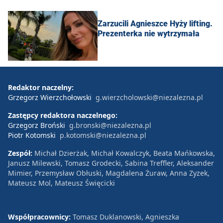
Zarzucili Agnieszce Hyży lifting.
Prezenterka nie wytrzymała
Redaktor naczelny:
Grzegorz Wierzchołowski
g.wierzcholowski@niezalezna.pl
Zastępcy redaktora naczelnego:
Grzegorz Broński
g.bronski@niezalezna.pl
Piotr Kotomski
p.kotomski@niezalezna.pl
Zespół:
Michał Dzierżak, Michał Kowalczyk, Beata Mańkowska,
Janusz Milewski, Tomasz Grodecki, Sabina Treffler, Aleksander
Mimier, Przemysław Obłuski, Magdalena Żuraw, Anna Zyzek,
Mateusz Mol, Mateusz Święcicki
Współpracownicy:
Tomasz Duklanowski, Agnieszka