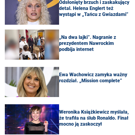
Odsłonięty brzuch i zaskakujący
detal. Helena Englert też
wystąpi w „Tańcu z Gwiazdami”
„Na dwa lajki”. Nagranie z
prezydentem Nawrockim
podbija internet
Ewa Wachowicz zamyka ważny
rozdział. „Mission complete”
Weronika Książkiewicz myślała,
że trafiła na ślub Ronaldo. Finał
mocno ją zaskoczył