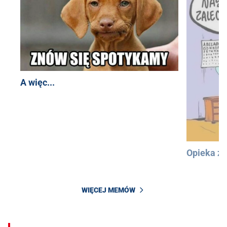
A więc...
Opieka z
WIĘCEJ MEMÓW