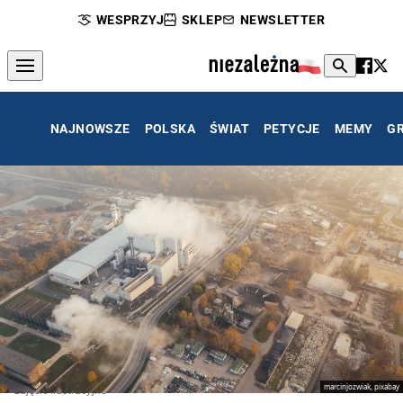
WESPRZYJ
SKLEP
NEWSLETTER
NAJNOWSZE
POLSKA
ŚWIAT
PETYCJE
MEMY
G
marcinjozwiak, pixabay
zdjęcie ilustracyjne