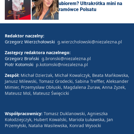
ubiorem? Ultrakrótka mini na
ramówce Polsatu
Redaktor naczelny:
Grzegorz Wierzchołowski
g.wierzcholowski@niezalezna.pl
Zastępcy redaktora naczelnego:
Grzegorz Broński
g.bronski@niezalezna.pl
Piotr Kotomski
p.kotomski@niezalezna.pl
Zespół:
Michał Dzierżak, Michał Kowalczyk, Beata Mańkowska,
Janusz Milewski, Tomasz Grodecki, Sabina Treffler, Aleksander
Mimier, Przemysław Obłuski, Magdalena Żuraw, Anna Zyzek,
Mateusz Mol, Mateusz Święcicki
Współpracownicy:
Tomasz Duklanowski, Agnieszka
Kołodziejczyk, Hubert Kowalski, Mariola Łukawska, Jan
Przemyłski, Natalia Wasilewska, Konrad Wysocki