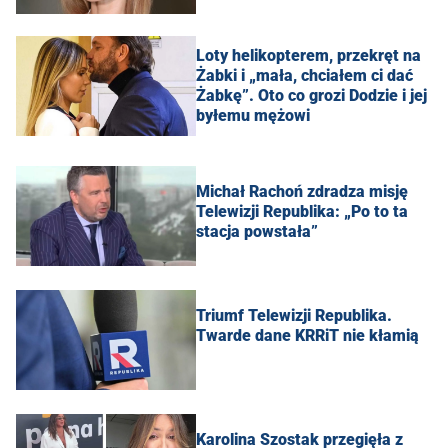
Loty helikopterem, przekręt na
Żabki i „mała, chciałem ci dać
Żabkę”. Oto co grozi Dodzie i jej
byłemu mężowi
Michał Rachoń zdradza misję
Telewizji Republika: „Po to ta
stacja powstała”
Triumf Telewizji Republika.
Twarde dane KRRiT nie kłamią
Karolina Szostak przegięła z