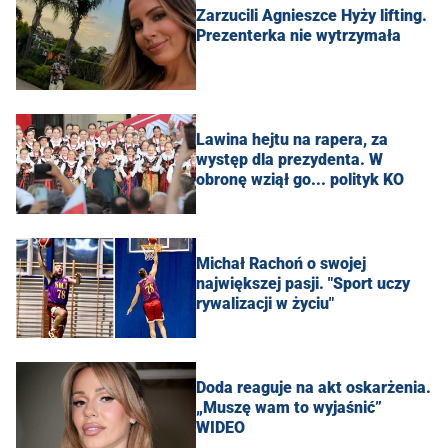
Zarzucili Agnieszce Hyży lifting.
Prezenterka nie wytrzymała
Lawina hejtu na rapera, za
występ dla prezydenta. W
obronę wziął go... polityk KO
Michał Rachoń o swojej
największej pasji. "Sport uczy
rywalizacji w życiu"
Doda reaguje na akt oskarżenia.
„Muszę wam to wyjaśnić”
WIDEO