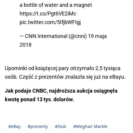
a bottle of water and a magnet
https://t.co/Pgt6VE2iMc
pic.twitter.com/5IfjbWFIgj
— CNN International (@cnni)
19 maja
2018
Upominki od książęcej pary otrzymało 2,5 tysiąca
osób. Część z prezentów znalazła się już na eBayu.
Jak podaje CNBC, najdroższa aukcja osiągnęła
kwotę ponad 13 tys. dolarów.
#eBay
#prezenty
#ślub
#Meghan Markle