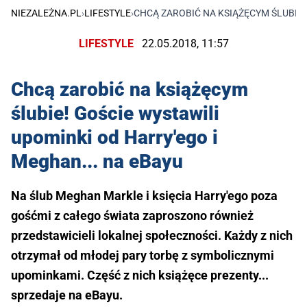
NIEZALEŻNA.PL
›
LIFESTYLE
›
CHCĄ ZAROBIĆ NA KSIĄŻĘCYM ŚLUBIE!
LIFESTYLE
22.05.2018, 11:57
Chcą zarobić na książęcym
ślubie! Goście wystawili
upominki od Harry'ego i
Meghan... na eBayu
Na ślub Meghan Markle i księcia Harry'ego poza
gośćmi z całego świata zaproszono również
przedstawicieli lokalnej społeczności. Każdy z nich
otrzymał od młodej pary torbę z symbolicznymi
upominkami. Część z nich książęce prezenty...
sprzedaje na eBayu.