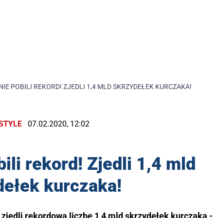
IE POBILI REKORD! ZJEDLI 1,4 MLD SKRZYDEŁEK KURCZAKA!
ESTYLE
07.02.2020, 12:02
li rekord! Zjedli 1,4 mld
dełek kurczaka!
jedli rekordową liczbę 1,4 mld skrzydełek kurczaka -