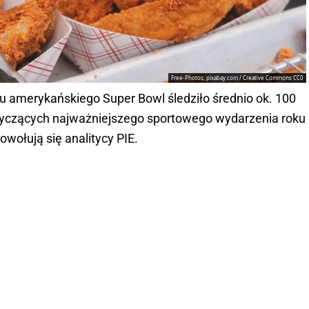
Free-Photos; pixabay.com / Creative Commons CC0
olu amerykańskiego Super Bowl śledziło średnio ok. 100
otyczących najważniejszego sportowego wydarzenia roku
wołują się analitycy PIE.