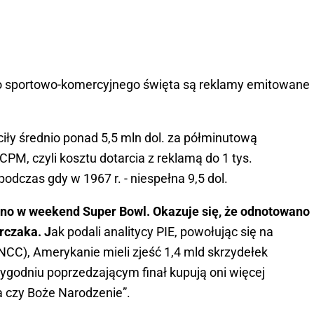
ego sportowo-komercyjnego święta są reklamy emitowane
ciły średnio ponad 5,5 mln dol. za półminutową
CPM, czyli kosztu dotarcia z reklamą do 1 tys.
podczas gdy w 1967 r. - niespełna 9,5 dol.
wano w weekend Super Bowl. Okazuje się, że odnotowano
rczaka. J
ak podali analitycy PIE, powołując się na
(NCC), Amerykanie mieli zjeść 1,4 mld skrzydełek
 tygodniu poprzedzającym finał kupują oni więcej
a czy Boże Narodzenie”.