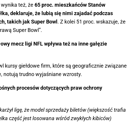
wynika też, że
65 proc. mieszkańców Stanów
ka, deklaruje, że lubią się nimi zajadać podczas
h, takich jak Super Bowl
. Z kolei 51 proc. wskazuje, że
trawą Super Bowl”.
ałowy mecz ligi NFL wpływa też na inne gałęzie
Bowl kursy giełdowe firm, które są geograficznie związane
, notują trudno wyjaśniane wzrosty.
łośnych procesów dotyczących praw ochrony
rżył ligę, że model sprzedaży biletów (większość trafia
lka część jest losowana wśród zwykłych kibiców)