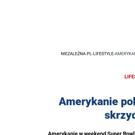
NIEZALEŻNA.PL
›
LIFESTYLE
›
AMERYKAN
LIF
Amerykanie pobi
skrzy
Amerykanie w weekend Super Bowl z