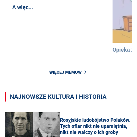
A więc...
Opieka z
WIĘCEJ MEMÓW
NAJNOWSZE KULTURA I HISTORIA
Rosyjskie ludobójstwo Polaków.
Tych ofiar nikt nie upamiętnia,
nikt nie walczy o ich groby