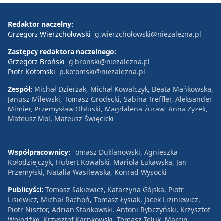
Redaktor naczelny:
Grzegorz Wierzchołowski
g.wierzcholowski@niezalezna.pl
Zastępcy redaktora naczelnego:
Grzegorz Broński
g.bronski@niezalezna.pl
Piotr Kotomski
p.kotomski@niezalezna.pl
Zespół:
Michał Dzierżak, Michał Kowalczyk, Beata Mańkowska,
Janusz Milewski, Tomasz Grodecki, Sabina Treffler, Aleksander
Mimier, Przemysław Obłuski, Magdalena Żuraw, Anna Zyzek,
Mateusz Mol, Mateusz Święcicki
Współpracownicy:
Tomasz Duklanowski, Agnieszka
Kołodziejczyk, Hubert Kowalski, Mariola Łukawska, Jan
Przemyłski, Natalia Wasilewska, Konrad Wysocki
Publicyści:
Tomasz Sakiewicz, Katarzyna Gójska, Piotr
Lisiewicz, Michał Rachoń, Tomasz Łysiak, Jacek Liziniewicz,
Piotr Nisztor, Adrian Stankowski, Antoni Rybczyński, Krzysztof
Wołodźko, Krzysztof Karnkowski, Tomasz Teluk, Marcin