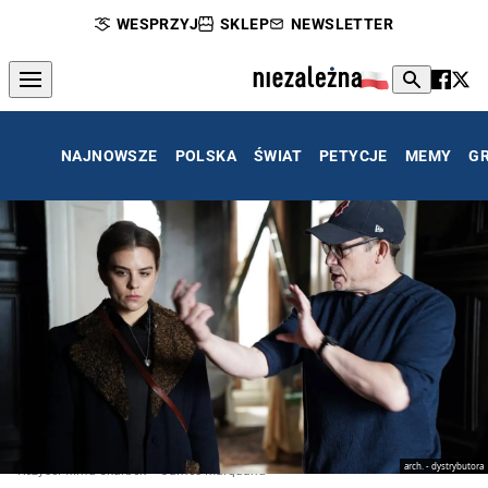
WESPRZYJ
SKLEP
NEWSLETTER
NAJNOWSZE
POLSKA
ŚWIAT
PETYCJE
MEMY
G
arch. - dystrybutora
Reżyser filmu Skarbek – James Marquand