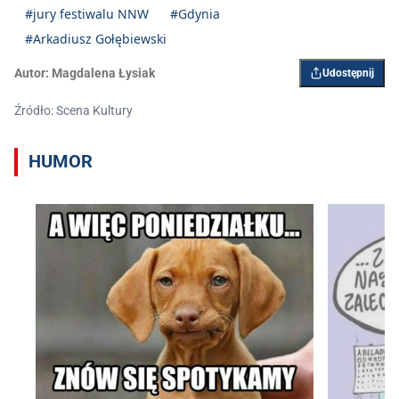
#jury festiwalu NNW
#Gdynia
#Arkadiusz Gołębiewski
Autor:
Magdalena Łysiak
Udostępnij
Źródło: Scena Kultury
HUMOR