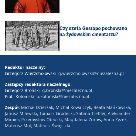
Czy szefa Gestapo pochowano
na żydowskim cmentarzu?
Redaktor naczelny:
Grzegorz Wierzchołowski
g.wierzcholowski@niezalezna.pl
Zastępcy redaktora naczelnego:
Grzegorz Broński
g.bronski@niezalezna.pl
Piotr Kotomski
p.kotomski@niezalezna.pl
Zespół:
Michał Dzierżak, Michał Kowalczyk, Beata Mańkowska,
Janusz Milewski, Tomasz Grodecki, Sabina Treffler, Aleksander
Mimier, Przemysław Obłuski, Magdalena Żuraw, Anna Zyzek,
Mateusz Mol, Mateusz Święcicki