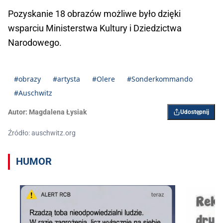
Pozyskanie 18 obrazów możliwe było dzięki
wsparciu Ministerstwa Kultury i Dziedzictwa
Narodowego.
#obrazy
#artysta
#Olere
#Sonderkommando
#Auschwitz
Autor:
Magdalena Łysiak
Udostępnij
Źródło: auschwitz.org
HUMOR