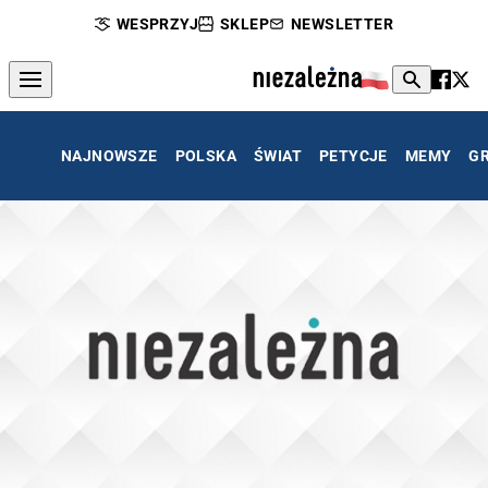
WESPRZYJ
SKLEP
NEWSLETTER
NAJNOWSZE
POLSKA
ŚWIAT
PETYCJE
MEMY
G