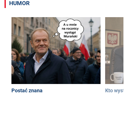
HUMOR
Postać znana
Kto wystą