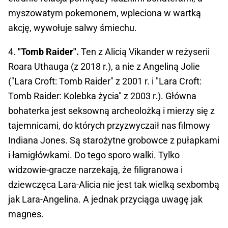
myszowatym pokemonem, wpleciona w wartką
akcję, wywołuje salwy śmiechu.
4.
"Tomb Raider".
Ten z Alicią Vikander w reżyserii
Roara Uthauga (z 2018 r.), a nie z Angeliną Jolie
("Lara Croft: Tomb Raider" z 2001 r. i "Lara Croft:
Tomb Raider: Kolebka życia" z 2003 r.). Główna
bohaterka jest seksowną archeolożką i mierzy się z
tajemnicami, do których przyzwyczaił nas filmowy
Indiana Jones. Są starożytne grobowce z pułapkami
i łamigłówkami. Do tego sporo walki. Tylko
widzowie-gracze narzekają, że filigranowa i
dziewczęca Lara-Alicia nie jest tak wielką sexbombą
jak Lara-Angelina. A jednak przyciąga uwagę jak
magnes.