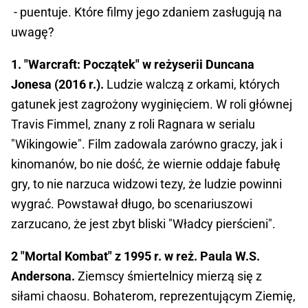
- puentuje. Które filmy jego zdaniem zasługują na
uwagę?
1. "Warcraft: Początek" w reżyserii Duncana
Jonesa (2016 r.).
Ludzie walczą z orkami, których
gatunek jest zagrożony wyginięciem. W roli głównej
Travis Fimmel, znany z roli Ragnara w serialu
"Wikingowie". Film zadowala zarówno graczy, jak i
kinomanów, bo nie dość, że wiernie oddaje fabułę
gry, to nie narzuca widzowi tezy, że ludzie powinni
wygrać. Powstawał długo, bo scenariuszowi
zarzucano, że jest zbyt bliski "Władcy pierścieni".
2 "Mortal Kombat" z 1995 r. w reż. Paula W.S.
Andersona.
Ziemscy śmiertelnicy mierzą się z
siłami chaosu. Bohaterom, reprezentującym Ziemię,