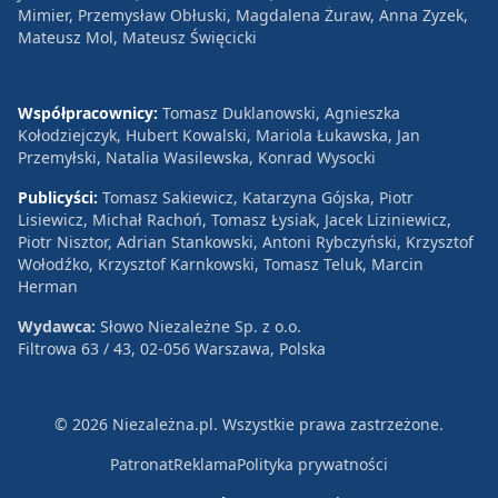
Mimier, Przemysław Obłuski, Magdalena Żuraw, Anna Zyzek,
Mateusz Mol, Mateusz Święcicki
Współpracownicy:
Tomasz Duklanowski, Agnieszka
Kołodziejczyk, Hubert Kowalski, Mariola Łukawska, Jan
Przemyłski, Natalia Wasilewska, Konrad Wysocki
Publicyści:
Tomasz Sakiewicz, Katarzyna Gójska, Piotr
Lisiewicz, Michał Rachoń, Tomasz Łysiak, Jacek Liziniewicz,
Piotr Nisztor, Adrian Stankowski, Antoni Rybczyński, Krzysztof
Wołodźko, Krzysztof Karnkowski, Tomasz Teluk, Marcin
Herman
Wydawca:
Słowo Niezależne Sp. z o.o.
Filtrowa 63 / 43, 02-056 Warszawa, Polska
© 2026 Niezależna.pl. Wszystkie prawa zastrzeżone.
Patronat
Reklama
Polityka prywatności