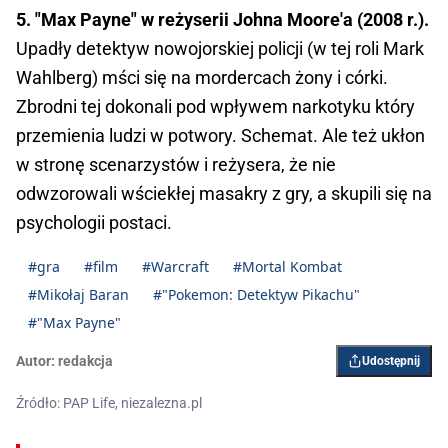
5. "Max Payne" w reżyserii Johna Moore'a (2008 r.).
Upadły detektyw nowojorskiej policji (w tej roli Mark
Wahlberg) mści się na mordercach żony i córki.
Zbrodni tej dokonali pod wpływem narkotyku który
przemienia ludzi w potwory. Schemat. Ale też ukłon
w stronę scenarzystów i reżysera, że nie
odwzorowali wściekłej masakry z gry, a skupili się na
psychologii postaci.
#gra
#film
#Warcraft
#Mortal Kombat
#Mikołaj Baran
#"Pokemon: Detektyw Pikachu"
#"Max Payne"
Autor:
redakcja
Udostępnij
Źródło: PAP Life, niezalezna.pl