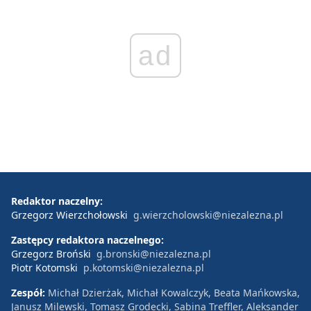
ad
Redaktor naczelny:
Grzegorz Wierzchołowski
g.wierzcholowski@niezalezna.pl
Zastępcy redaktora naczelnego:
Grzegorz Broński
g.bronski@niezalezna.pl
Piotr Kotomski
p.kotomski@niezalezna.pl
Zespół:
Michał Dzierżak, Michał Kowalczyk, Beata Mańkowska,
Janusz Milewski, Tomasz Grodecki, Sabina Treffler, Aleksander