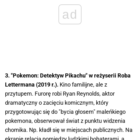
ad
3. "Pokemon: Detektyw Pikachu" w reżyserii Roba
Lettermana (2019 r.).
Kino familijne, ale z
przytupem. Furorę robi Ryan Reynolds, aktor
dramatyczny o zacięciu komicznym, który
przygotowując się do "bycia głosem" maleńkiego
pokemona, obserwował świat z punktu widzenia
chomika. Np. kładł się w miejscach publicznych. Na
ekranie relacja pomiędzy ludzkimi bohaterami, a