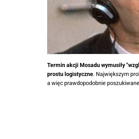
Adolf Eichman
Termin akcji Mosadu wymusiły "wzglę
prostu logistyczne
. Największym pr
a więc prawdopodobnie poszukiwanego