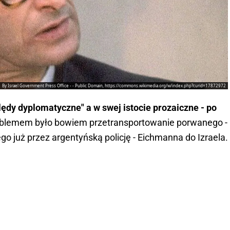
By Israel Government Press Office - - Public Domain, https://commons.wikimedia.org/w/index.php?curid=17872972
dy dyplomatyczne" a w swej istocie prozaiczne - po
oblemem było bowiem przetransportowanie porwanego -
 już przez argentyńską policję - Eichmanna do Izraela.