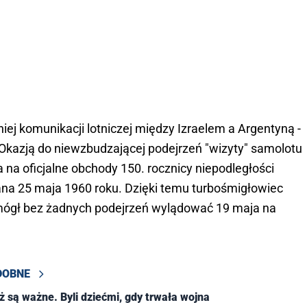
iej komunikacji lotniczej między Izraelem a Argentyną -
. Okazją do niewzbudzającej podejrzeń "wizyty" samolotu
la na oficjalne obchody 150. rocznicy niepodległości
ana 25 maja 1960 roku. Dzięki temu turbośmigłowiec
l Al mógł bez żadnych podejrzeń wylądować 19 maja na
DOBNE
eż są ważne. Byli dziećmi, gdy trwała wojna