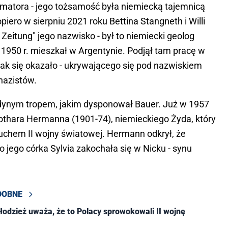
ormatora - jego tożsamość była niemiecką tajemnicą
iero w sierpniu 2021 roku Bettina Stangneth i Willi
Zeitung" jego nazwisko - był to niemiecki geolog
 1950 r. mieszkał w Argentynie. Podjął tam pracę w
- jak się okazało - ukrywającego się pod nazwiskiem
nazistów.
dynym tropem, jakim dysponował Bauer. Już w 1957
 Lothara Hermanna (1901-74), niemieckiego Żyda, który
uchem II wojny światowej. Hermann odkrył, że
jego córka Sylvia zakochała się w Nicku - synu
DOBNE
odzież uważa, że to Polacy sprowokowali II wojnę