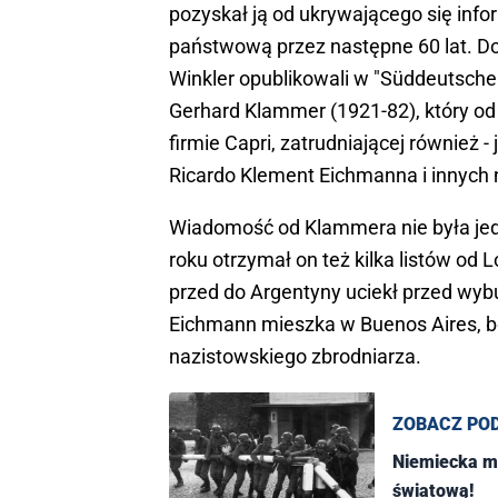
pozyskał ją od ukrywającego się inf
państwową przez następne 60 lat. Dop
Winkler opublikowali w "Süddeutsche 
Gerhard Klammer (1921-82), który od
firmie Capri, zatrudniającej również 
Ricardo Klement Eichmanna i innych 
Wiadomość od Klammera nie była je
roku otrzymał on też kilka listów od
przed do Argentyny uciekł przed wyb
Eichmann mieszka w Buenos Aires, bo 
nazistowskiego zbrodniarza.
ZOBACZ PO
Niemiecka mł
światową!