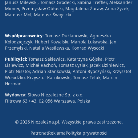
Janusz Milewski, Tomasz Grodecki, Sabina Treffler, Aleksander
Mimier, Przemysław Obłuski, Magdalena Żuraw, Anna Zyzek,
Mateusz Mol, Mateusz Święcicki
Współpracownicy:
Tomasz Duklanowski, Agnieszka
Kołodziejczyk, Hubert Kowalski, Mariola Łukawska, Jan
Przemyłski, Natalia Wasilewska, Konrad Wysocki
Publicyści:
Tomasz Sakiewicz, Katarzyna Gójska, Piotr
Lisiewicz, Michał Rachoń, Tomasz Łysiak, Jacek Liziniewicz,
Piotr Nisztor, Adrian Stankowski, Antoni Rybczyński, Krzysztof
Wołodźko, Krzysztof Karnkowski, Tomasz Teluk, Marcin
Herman
Wydawca:
Słowo Niezależne Sp. z o.o.
Filtrowa 63 / 43, 02-056 Warszawa, Polska
© 2026 Niezależna.pl. Wszystkie prawa zastrzeżone.
Patronat
Reklama
Polityka prywatności