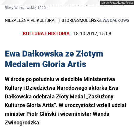
Marcin Pegaz/Gazeta Polska
Ewa Dałkowska na koncercie piosenek patriotycznych z okazji 97. rocznicy
Bitwy Warszawskiej 1920 r.
NIEZALEŻNA.PL
›
KULTURA I HISTORIA
›
SMOLEŃSK
›
EWA DAŁKOWSKA 
KULTURA I HISTORIA
18.10.2017, 15:08
Ewa Dałkowska ze Złotym
Medalem Gloria Artis
W środę po południu w siedzibie Ministerstwa
Kultury i Dziedzictwa Narodowego aktorka Ewa
Dałkowska odebrała Złoty Medal „Zasłużony
Kulturze Gloria Artis”. W uroczystości wzięli udział
minister Piotr Gliński i wiceminister Wanda
Zwinogrodzka.