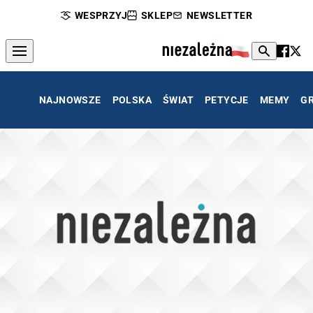
WESPRZYJ
SKLEP
NEWSLETTER
NAJNOWSZE
POLSKA
ŚWIAT
PETYCJE
MEMY
G