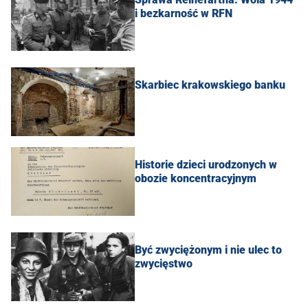
i bezkarność w RFN
Skarbiec krakowskiego banku
Historie dzieci urodzonych w
obozie koncentracyjnym
Być zwyciężonym i nie ulec to
zwycięstwo