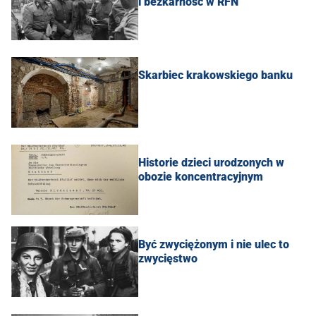
i bezkarność w RFN
Skarbiec krakowskiego banku
Historie dzieci urodzonych w
obozie koncentracyjnym
Być zwyciężonym i nie ulec to
zwycięstwo