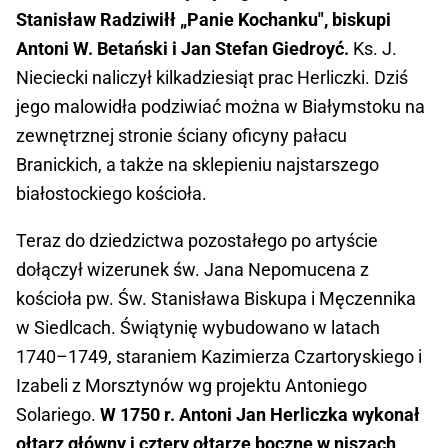
Stanisław Radziwiłł „Panie Kochanku", biskupi
Antoni W. Betański i Jan Stefan Giedroyć.
Ks. J.
Nieciecki naliczył kilkadziesiąt prac Herliczki. Dziś
jego malowidła podziwiać można w Białymstoku na
zewnętrznej stronie ściany oficyny pałacu
Branickich, a także na sklepieniu naj­starszego
białostockiego kościoła.
Teraz do dziedzictwa pozostałego po artyście
dołączył wizerunek św. Jana Nepomucena z
kościoła pw. Św. Stanisława Biskupa i Męczennika
w Siedlcach. Świątynię wybudowano w latach
1740–1749, staraniem Kazimierza Czartoryskiego i
Izabeli z Morsztynów wg projektu Antoniego
Solariego.
W 1750 r. Antoni Jan Herliczka wykonał
ołtarz główny i cztery ołtarze boczne w niszach