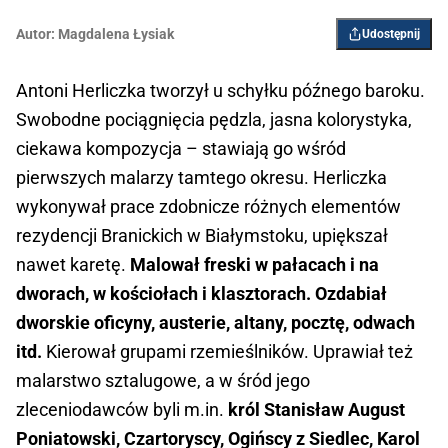
Autor:
Magdalena Łysiak
Udostępnij
Antoni Herliczka tworzył u schyłku późnego baroku.
Swobodne pociągnięcia pędzla, jasna kolorystyka,
ciekawa kompozycja – stawiają go wśród
pierwszych malarzy tamtego okresu. Herliczka
wykonywał prace zdobnicze różnych elementów
rezydencji Branickich w Białymstoku, upiększał
nawet karetę.
Malował freski w pałacach i na
dworach, w kościołach i klasztorach. Ozdabiał
dwor­skie oficyny, austerie, altany, pocztę, odwach
itd.
Kierował grupami rzemieślników. Uprawiał też
malar­stwo sztalugowe, a w śród jego
zleceniodawców byli m.in.
król Stanisław August
Poniatowski, Czartoryscy, Ogińscy z Siedlec, Karol