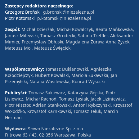
Zastępcy redaktora naczelnego:
Grzegorz Broński
g.bronski@niezalezna.pl
Piotr Kotomski
p.kotomski@niezalezna.pl
Zespół:
Michał Dzierżak, Michał Kowalczyk, Beata Mańkowska,
Janusz Milewski, Tomasz Grodecki, Sabina Treffler, Aleksander
Mimier, Przemysław Obłuski, Magdalena Żuraw, Anna Zyzek,
Mateusz Mol, Mateusz Święcicki
Współpracownicy:
Tomasz Duklanowski, Agnieszka
Kołodziejczyk, Hubert Kowalski, Mariola Łukawska, Jan
Przemyłski, Natalia Wasilewska, Konrad Wysocki
Publicyści:
Tomasz Sakiewicz, Katarzyna Gójska, Piotr
Lisiewicz, Michał Rachoń, Tomasz Łysiak, Jacek Liziniewicz,
Piotr Nisztor, Adrian Stankowski, Antoni Rybczyński, Krzysztof
Wołodźko, Krzysztof Karnkowski, Tomasz Teluk, Marcin
Herman
Wydawca:
Słowo Niezależne Sp. z o.o.
Filtrowa 63 / 43, 02-056 Warszawa, Polska