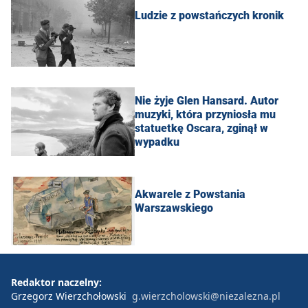
Ludzie z powstańczych kronik
Nie żyje Glen Hansard. Autor
muzyki, która przyniosła mu
statuetkę Oscara, zginął w
wypadku
Akwarele z Powstania
Warszawskiego
Redaktor naczelny:
Grzegorz Wierzchołowski
g.wierzcholowski@niezalezna.pl