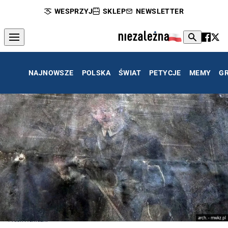
WESPRZYJ
SKLEP
NEWSLETTER
NAJNOWSZE
POLSKA
ŚWIAT
PETYCJE
MEMY
G
arch. - mwkz.pl
Fresk Herliczki