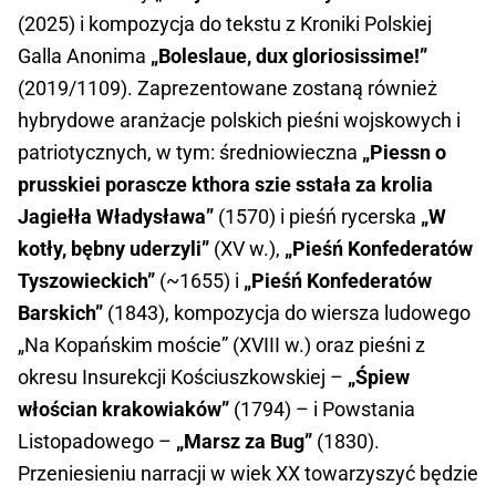
(2025) i kompozycja do tekstu z Kroniki Polskiej
Galla Anonima
„Boleslaue, dux gloriosissime!”
(2019/1109). Zaprezentowane zostaną również
hybrydowe aranżacje polskich pieśni wojskowych i
patriotycznych, w tym: średniowieczna
„Piessn o
prusskiei porascze kthora szie sstała za krolia
Jagiełła Władysława”
(1570) i pieśń rycerska
„W
kotły, bębny uderzyli”
(XV w.),
„Pieśń Konfederatów
Tyszowieckich”
(~1655) i
„Pieśń Konfederatów
Barskich”
(1843), kompozycja do wiersza ludowego
„Na Kopańskim moście” (XVIII w.) oraz pieśni z
okresu Insurekcji Kościuszkowskiej –
„Śpiew
włościan krakowiaków”
(1794) – i Powstania
Listopadowego –
„Marsz za Bug”
(1830).
Przeniesieniu narracji w wiek XX towarzyszyć będzie