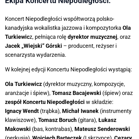
Ekipa Koncertu Niepodległości.
Koncert Niepodległości współtworzą polsko-
kanadyjska wokalistka jazzowa i kompozytorka
Ola
Turkiewic
z, pełniąca rolę
dyrektor muzycznej
, oraz
Jacek „Wiejski” Górski
– producent, reżyser i
scenarzysta wydarzenia.
W kolejnej edycji Koncertu Niepodległości wystąpią:
Ola Turkiewicz
(dyrektor muzyczny, kompozycje,
aranżacje i śpiew),
Tomasz Bacajewski
(śpiew) oraz
zespół Koncertu Niepodległości
w składzie:
Ignacy Wendt
(trąbka),
Michał Iwanek
(instrumenty
klawiszowe),
Tomasz Boruch
(gitara),
Łukasz
Makowski
(bas, kontrabas),
Mateusz Senderowski
(perkusja),
Wojciech Barteczek
(I skrzypce),
Cezary