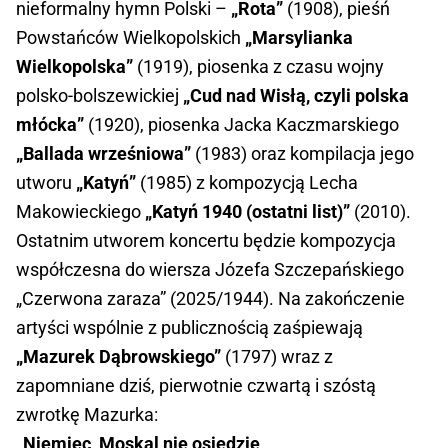
nieformalny hymn Polski –
„Rota”
(1908), pieśń
Powstańców Wielkopolskich
„Marsylianka
Wielkopolska”
(1919), piosenka z czasu wojny
polsko-bolszewickiej
„Cud nad Wisłą, czyli polska
młócka”
(1920), piosenka Jacka Kaczmarskiego
„Ballada wrześniowa”
(1983) oraz kompilacja jego
utworu
„Katyń”
(1985) z kompozycją Lecha
Makowieckiego
„Katyń 1940 (ostatni list)”
(2010).
Ostatnim utworem koncertu będzie kompozycja
współczesna do wiersza Józefa Szczepańskiego
„Czerwona zaraza” (2025/1944). Na zakończenie
artyści wspólnie z publicznością zaśpiewają
„Mazurek Dąbrowskiego”
(1797) wraz z
zapomniane dziś, pierwotnie czwartą i szóstą
zwrotkę Mazurka:
„Niemiec, Moskal nie osiędzie,