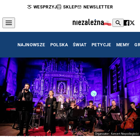
WESPRZYJ
SKLEP
NEWSLETTER
NAJNOWSZE
POLSKA
ŚWIAT
PETYCJE
MEMY
G
Organizator - Koncert Niepodległości
Koncert Niepodległości