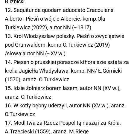
B.Izbicki
12. Sequitur de quodam aduocato Cracouiensi
Alberto | Pieśń o wójcie Albercie, komp.Ola
Turkiewicz (2022), autor NN (~1317).
13. Krol Wlodzyszlaw polszky. Pieśń o zwycięstwie
pod Grunwaldem, komp.O.Turkiewicz (2019)
/słowa:autor NN (~XV w.)
14. Piessn o prusskiei porascze kthora szie sstała za
krolia Jagiełła Władysława, komp. NN/ Ł.Górnicki
(1570), aranż. O.Turkiewicz
15. Idzie żołnierz borem lasem, autor NN (XV w.),
aranż. O.Turkiewicz
16. W kotły bębny uderzyli, autor NN (XV w.), aranż.
O.Turkiewicz
17. Modlitwa za Rzecz Pospolitą naszą i za Króla,
A.Trzecieski (1559), aranż. M.Riege