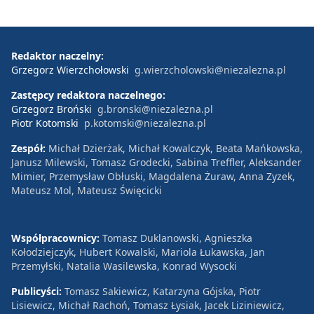
Redaktor naczelny:
Grzegorz Wierzchołowski
g.wierzcholowski@niezalezna.pl
Zastępcy redaktora naczelnego:
Grzegorz Broński
g.bronski@niezalezna.pl
Piotr Kotomski
p.kotomski@niezalezna.pl
Zespół:
Michał Dzierżak, Michał Kowalczyk, Beata Mańkowska,
Janusz Milewski, Tomasz Grodecki, Sabina Treffler, Aleksander
Mimier, Przemysław Obłuski, Magdalena Żuraw, Anna Zyzek,
Mateusz Mol, Mateusz Święcicki
Współpracownicy:
Tomasz Duklanowski, Agnieszka
Kołodziejczyk, Hubert Kowalski, Mariola Łukawska, Jan
Przemyłski, Natalia Wasilewska, Konrad Wysocki
Publicyści:
Tomasz Sakiewicz, Katarzyna Gójska, Piotr
Lisiewicz, Michał Rachoń, Tomasz Łysiak, Jacek Liziniewicz,