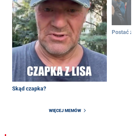
Postać z
Skąd czapka?
WIĘCEJ MEMÓW