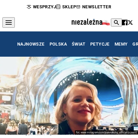
WESPRZYJ
SKLEP
NEWSLETTER
NAJNOWSZE
POLSKA
ŚWIAT
PETYCJE
MEMY
G
fot. www.instagram.com/joannakulig_official (screen)
Joanna Kulig podczas 91. gali rozdania Oscarów