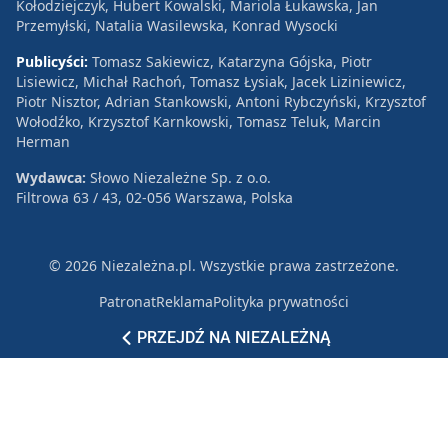
Kołodziejczyk, Hubert Kowalski, Mariola Łukawska, Jan
Przemyłski, Natalia Wasilewska, Konrad Wysocki
Publicyści:
Tomasz Sakiewicz, Katarzyna Gójska, Piotr
Lisiewicz, Michał Rachoń, Tomasz Łysiak, Jacek Liziniewicz,
Piotr Nisztor, Adrian Stankowski, Antoni Rybczyński, Krzysztof
Wołodźko, Krzysztof Karnkowski, Tomasz Teluk, Marcin
Herman
Wydawca:
Słowo Niezależne Sp. z o.o.
Filtrowa 63 / 43, 02-056 Warszawa, Polska
© 2026 Niezależna.pl. Wszystkie prawa zastrzeżone.
Patronat
Reklama
Polityka prywatności
PRZEJDŹ NA NIEZALEŻNĄ