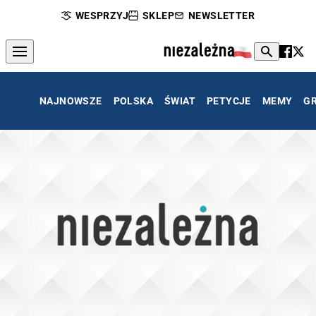
WESPRZYJ
SKLEP
NEWSLETTER
NAJNOWSZE
POLSKA
ŚWIAT
PETYCJE
MEMY
G