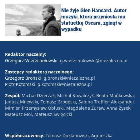
Nie żyje Glen Hansard. Autor
muzyki, która przyniosła mu
statuetkę Oscara, zginął w
wypadku
Redaktor naczelny:
Grzegorz Wierzchołowski
g.wierzcholowski@niezalezna.pl
Zastępcy redaktora naczelnego:
Grzegorz Broński
g.bronski@niezalezna.pl
Piotr Kotomski
p.kotomski@niezalezna.pl
Zespół:
Michał Dzierżak, Michał Kowalczyk, Beata Mańkowska,
Janusz Milewski, Tomasz Grodecki, Sabina Treffler, Aleksander
Mimier, Przemysław Obłuski, Magdalena Żuraw, Anna Zyzek,
Mateusz Mol, Mateusz Święcicki
Współpracownicy:
Tomasz Duklanowski, Agnieszka