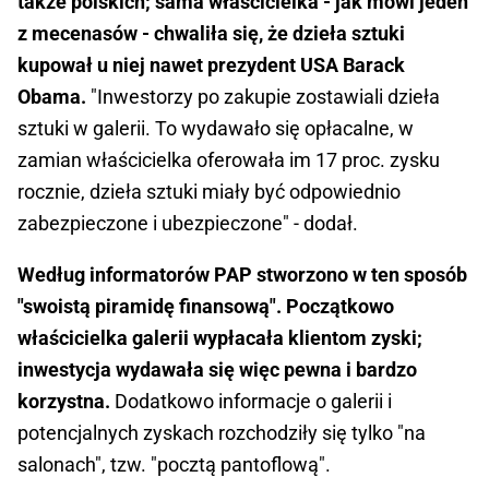
także polskich; sama właścicielka - jak mówi jeden
z mecenasów - chwaliła się, że dzieła sztuki
kupował u niej nawet prezydent USA Barack
Obama.
"Inwestorzy po zakupie zostawiali dzieła
sztuki w galerii. To wydawało się opłacalne, w
zamian właścicielka oferowała im 17 proc. zysku
rocznie, dzieła sztuki miały być odpowiednio
zabezpieczone i ubezpieczone" - dodał.
Według informatorów PAP stworzono w ten sposób
"swoistą piramidę finansową". Początkowo
właścicielka galerii wypłacała klientom zyski;
inwestycja wydawała się więc pewna i bardzo
korzystna.
Dodatkowo informacje o galerii i
potencjalnych zyskach rozchodziły się tylko "na
salonach", tzw. "pocztą pantoflową".