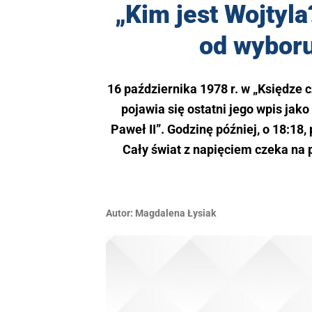
„Kim jest Wojtyla?
od wyboru
16 października 1978 r. w „Księdze 
pojawia się ostatni jego wpis jak
Paweł II”. Godzinę później, o 18:18
Cały świat z napięciem czeka na p
Autor:
Magdalena Łysiak