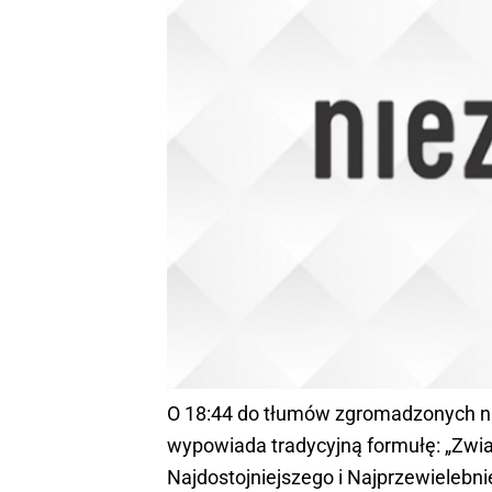
O 18:44 do tłumów zgromadzonych na p
wypowiada tradycyjną formułę: „Zwi
Najdostojniejszego i Najprzewielebn