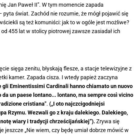
 imię Jan Paweł II”. W tym momencie zapada
– pyta świat. Zachód nie rozumie, że mógł pojawić się
 wściekli są też komuniści: jak to w ogóle jest możliwe?
 od 455 lat w stolicy piotrowej zawsze zasiadał ich
ie sięga zenitu, błyskają flesze, a stacje telewizyjne z
setki kamer. Zapada cisza. I wtedy papież zaczyna
e gli Eminentissimi Cardinali hanno chiamato un nuovo
da un paese lontano... lontano, ma sempre così vicino
radizione cristiana"
.
(„I oto najczcigodniejsi
pa Rzymu. Wezwali go z kraju dalekiego. Dalekiego,
otę wiary i tradycji chrześcijańskiej”).
Zrywa się
je jeszcze „Nie wiem, czy będę umiał dobrze mówić w