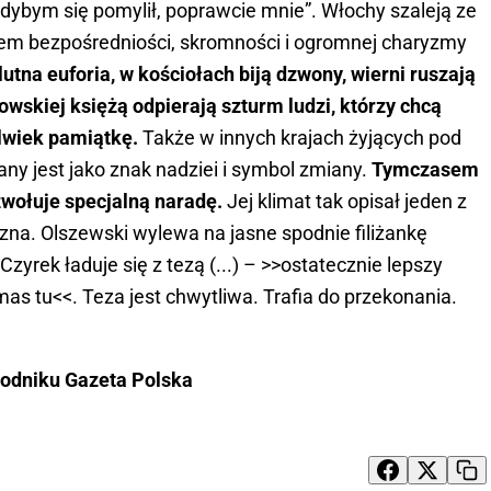
ybym się pomylił, poprawcie mnie”. Włochy szaleją ze
iem bezpośredniości, skromności i ogromnej charyzmy
utna euforia, w kościołach biją dzwony, wierni ruszają
owskiej księżą odpierają szturm ludzi, którzy chcą
lwiek pamiątkę.
Także w innych krajach żyjących pod
y jest jako znak nadziei i symbol zmiany.
Tymczasem
wołuje specjalną naradę.
Jej klimat tak opisał jeden z
zna. Olszewski wylewa na jasne spodnie filiżankę
zyrek ładuje się z tezą (...) – >>ostatecznie lepszy
mas tu<<. Teza jest chwytliwa. Trafia do przekonania.
godniku Gazeta Polska