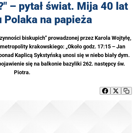
" – pytał świat. Mija 40 lat
 Polaka na papieża
czynności biskupich” prowadzonej przez Karola Wojtyłę,
o metropolity krakowskiego: „Około godz. 17:15 – Jan
, ponad Kaplicą Sykstyńską unosi się w niebo biały dym.
ojawienie się na balkonie bazyliki 262. następcy św.
Piotra.