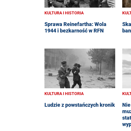
KULTURA I HISTORIA
KULT
Sprawa Reinefartha: Wola
Ska
1944 i bezkarność w RFN
ban
KULTURA I HISTORIA
KULT
Ludzie z powstańczych kronik
Nie
muz
sta
wy