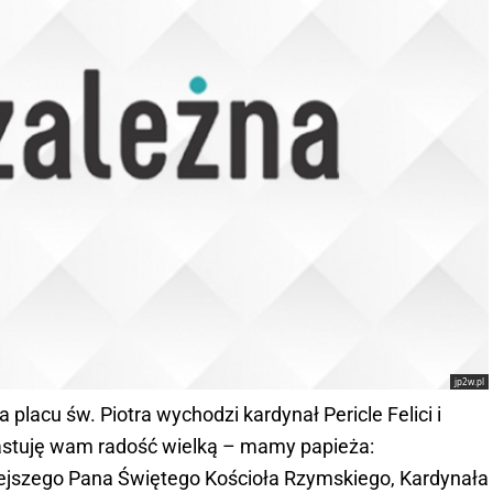
jp2w.pl
lacu św. Piotra wychodzi kardynał Pericle Felici i
astuję wam radość wielką – mamy papieża:
iejszego Pana Świętego Kościoła Rzymskiego, Kardynała