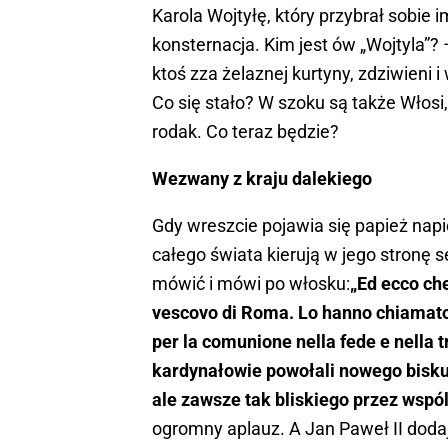
Karola Wojtyłę, który przybrał sobie
konsternacja. Kim jest ów „Wojtyla”? 
ktoś zza żelaznej kurtyny, zdziwieni i
Co się stało? W szoku są także Włosi,
rodak. Co teraz będzie?
Wezwany z kraju dalekiego
Gdy wreszcie pojawia się papież napięc
całego świata kierują w jego stronę 
mówić i mówi po włosku:
„Ed ecco ch
vescovo di Roma. Lo hanno chiamato 
per la comunione nella fede e nella t
kardynałowie powołali nowego bisku
ale zawsze tak bliskiego przez wspóln
ogromny aplauz. A Jan Paweł II doda