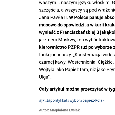
waszym... naszym języku włoskim. Gd
szczęścia, a wszyscy są pod wrażen
Jana Pawła II.
W Polsce panuje absol
masowo do spowiedzi, a w kurii krak
wynieść z Franciszkańskiej 3 jakąko
jarzmem Moskwy, ten wybór traktowan
kierownictwo PZPR tuż po wyborze z
funkcjonariuszy: „Konsternacja widoc
czarnej kawy. Westchnienia. Ciężkie. C
Wojtyła jako Papież tam, niż jako Pry
Ulga”…
Cały artykuł można przeczytać w ty
#JP II
#pontyfikat
#wybór
#papież-Polak
Autor:
Magdalena Łysiak