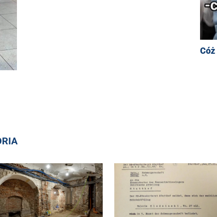
Cóż
ORIA