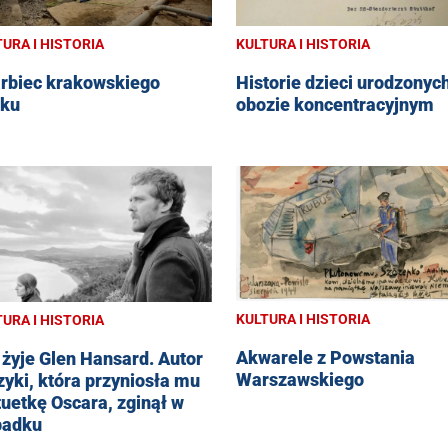
URA I HISTORIA
KULTURA I HISTORIA
rbiec krakowskiego
Historie dzieci urodzonyc
ku
obozie koncentracyjnym
KULTURA I HISTORIA
URA I HISTORIA
Akwarele z Powstania
 żyje Glen Hansard. Autor
Warszawskiego
yki, która przyniosła mu
tuetkę Oscara, zginął w
padku