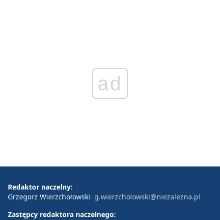
ad
Redaktor naczelny:
Grzegorz Wierzchołowski
g.wierzcholowski@niezalezna.pl
Zastępcy redaktora naczelnego: