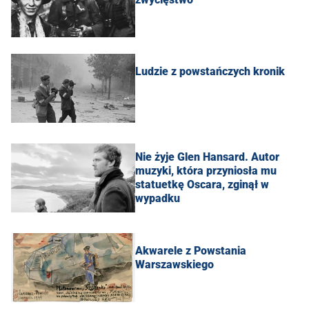
Ludzie z powstańczych kronik
Nie żyje Glen Hansard. Autor
muzyki, która przyniosła mu
statuetkę Oscara, zginął w
wypadku
Akwarele z Powstania
Warszawskiego