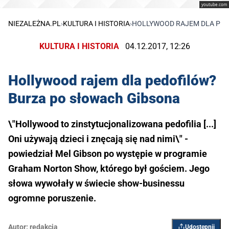
youtube.com
NIEZALEŻNA.PL
›
KULTURA I HISTORIA
›
HOLLYWOOD RAJEM DLA PED
KULTURA I HISTORIA
04.12.2017, 12:26
Hollywood rajem dla pedofilów?
Burza po słowach Gibsona
\"Hollywood to zinstytucjonalizowana pedofilia [...]
Oni używają dzieci i znęcają się nad nimi\" -
powiedział Mel Gibson po występie w programie
Graham Norton Show, którego był gościem. Jego
słowa wywołały w świecie show-businessu
ogromne poruszenie.
Autor:
redakcja
Udostępnij