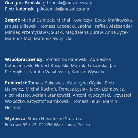
Grzegorz Broński
g.bronski@niezalezna.pl
Piotr Kotomski
p.kotomski@niezalezna.pl
Zespół:
Michał Dzierżak, Michał Kowalczyk, Beata Mańkowska,
Janusz Milewski, Tomasz Grodecki, Sabina Treffler, Aleksander
Mimier, Przemysław Obłuski, Magdalena Żuraw, Anna Zyzek,
Mateusz Mol, Mateusz Święcicki
Współpracownicy:
Tomasz Duklanowski, Agnieszka
Kołodziejczyk, Hubert Kowalski, Mariola Łukawska, Jan
Przemyłski, Natalia Wasilewska, Konrad Wysocki
Publicyści:
Tomasz Sakiewicz, Katarzyna Gójska, Piotr
Lisiewicz, Michał Rachoń, Tomasz Łysiak, Jacek Liziniewicz,
Piotr Nisztor, Adrian Stankowski, Antoni Rybczyński, Krzysztof
Wołodźko, Krzysztof Karnkowski, Tomasz Teluk, Marcin
Herman
Wydawca:
Słowo Niezależne Sp. z o.o.
Filtrowa 63 / 43, 02-056 Warszawa, Polska