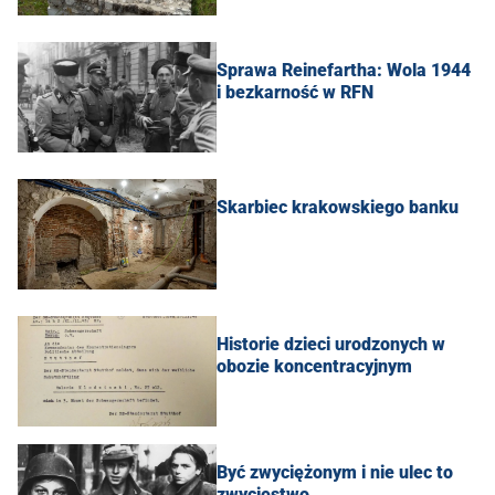
Sprawa Reinefartha: Wola 1944
i bezkarność w RFN
Skarbiec krakowskiego banku
Historie dzieci urodzonych w
obozie koncentracyjnym
Być zwyciężonym i nie ulec to
zwycięstwo