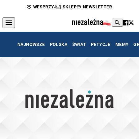
WESPRZYJ
SKLEP
NEWSLETTER
NAJNOWSZE
POLSKA
ŚWIAT
PETYCJE
MEMY
G