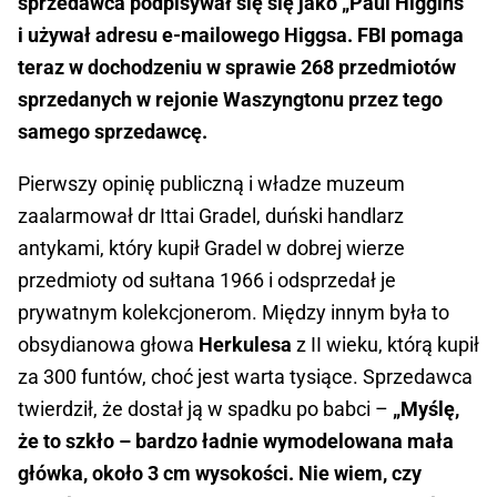
sprzedawca podpisywał się się jako „Paul Higgins”
i używał adresu e-mailowego Higgsa. FBI pomaga
teraz w dochodzeniu w sprawie 268 przedmiotów
sprzedanych w rejonie Waszyngtonu przez tego
samego sprzedawcę.
Pierwszy opinię publiczną i władze muzeum
zaalarmował dr Ittai Gradel, duński handlarz
antykami, który kupił Gradel w dobrej wierze
przedmioty od sułtana 1966 i odsprzedał je
prywatnym kolekcjonerom. Między innym była to
obsydianowa głowa
Herkulesa
z II wieku, którą kupił
za 300 funtów, choć jest warta tysiące. Sprzedawca
twierdził, że dostał ją w spadku po babci –
„Myślę,
że to szkło – bardzo ładnie wymodelowana mała
główka, około 3 cm wysokości. Nie wiem, czy