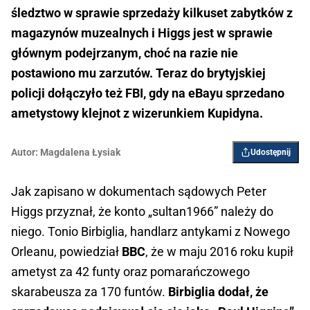
śledztwo w sprawie sprzedaży kilkuset zabytków z
magazynów muzealnych i Higgs jest w sprawie
głównym podejrzanym, choć na razie nie
postawiono mu zarzutów. Teraz do brytyjskiej
policji dołączyło też FBI, gdy na eBayu sprzedano
ametystowy klejnot z wizerunkiem Kupidyna.
Autor:
Magdalena Łysiak
Udostępnij
Jak zapisano w dokumentach sądowych Peter
Higgs przyznał, że konto „sultan1966” należy do
niego. Tonio Birbiglia, handlarz antykami z Nowego
Orleanu, powiedział
BBC
, że
w maju 2016 roku kupił
ametyst za 42 funty oraz pomarańczowego
skarabeusza za 170 funtów.
Birbiglia dodał, że