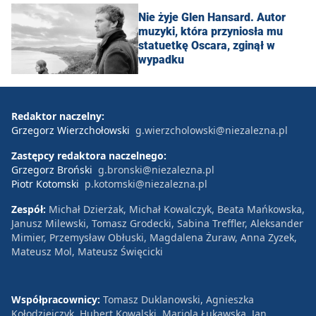
Nie żyje Glen Hansard. Autor
muzyki, która przyniosła mu
statuetkę Oscara, zginął w
wypadku
Redaktor naczelny:
Grzegorz Wierzchołowski
g.wierzcholowski@niezalezna.pl
Zastępcy redaktora naczelnego:
Grzegorz Broński
g.bronski@niezalezna.pl
Piotr Kotomski
p.kotomski@niezalezna.pl
Zespół:
Michał Dzierżak, Michał Kowalczyk, Beata Mańkowska,
Janusz Milewski, Tomasz Grodecki, Sabina Treffler, Aleksander
Mimier, Przemysław Obłuski, Magdalena Żuraw, Anna Zyzek,
Mateusz Mol, Mateusz Święcicki
Współpracownicy:
Tomasz Duklanowski, Agnieszka
Kołodziejczyk, Hubert Kowalski, Mariola Łukawska, Jan