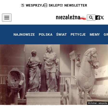
WESPRZYJ
SKLEP
NEWSLETTER
NAJNOWSZE
POLSKA
ŚWIAT
PETYCJE
MEMY
G
M.chohan - wikipedia
Mauzoleum Halicanasus w British Museum